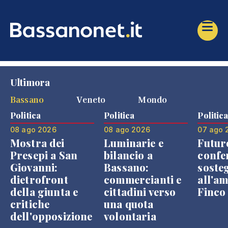
Ultimora
Bassano
Veneto
Mondo
Politica
Politica
Politic
08 ago 2026
08 ago 2026
07 ago 
Mostra dei
Luminarie e
Futur
Presepi a San
bilancio a
confe
Giovanni:
Bassano:
soste
dietrofront
commercianti e
all'a
della giunta e
cittadini verso
Finco
critiche
una quota
dell'opposizione
volontaria