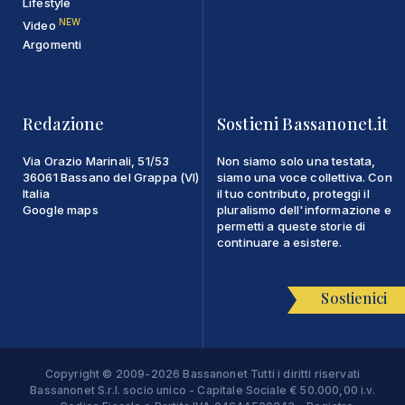
Lifestyle
NEW
Video
Argomenti
Redazione
Sostieni Bassanonet.it
Via Orazio Marinali, 51/53
Non siamo solo una testata,
36061 Bassano del Grappa (VI)
siamo una voce collettiva. Con
Italia
il tuo contributo, proteggi il
Google maps
pluralismo dell'informazione e
permetti a queste storie di
continuare a esistere.
Sostienici
Copyright © 2009-2026 Bassanonet Tutti i diritti riservati
Bassanonet S.r.l. socio unico - Capitale Sociale € 50.000,00 i.v.