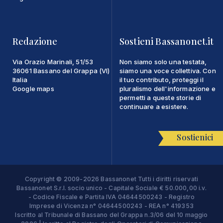
Redazione
Sostieni Bassanonet.it
Via Orazio Marinali, 51/53
Non siamo solo una testata,
36061 Bassano del Grappa (VI)
siamo una voce collettiva. Con
Italia
il tuo contributo, proteggi il
Google maps
pluralismo dell'informazione e
permetti a queste storie di
continuare a esistere.
Sostienici
Copyright © 2009-2026 Bassanonet Tutti i diritti riservati
Bassanonet S.r.l. socio unico - Capitale Sociale € 50.000,00 i.v.
- Codice Fiscale e Partita IVA 04644500243 - Registro
Imprese di Vicenza n° 04644500243 - REA n° 419353
Iscritto al Tribunale di Bassano del Grappa n.3/06 del 10 maggio