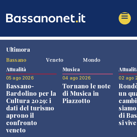
Ultimora
Bassano
Veneto
Mondo
Attualità
Musica
Attualit
05 ago 2026
04 ago 2026
02 ago 
Bassano-
Tornano le note
Rondò
Bardolino per la
di Musica in
un qu
Cultura 2029: i
Piazzotto
cambi
dati del turismo
siamo
aprono il
di Bas
confronto
si viv
veneto