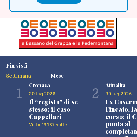
Più visti
Settimana
Mese
Cronaca
Attualità
1
2
30 lug 2026
30 lug 2026
Il “regista” di se
Ex Caser
stesso: il caso
Fincato, la
Cappellari
corso: il
punta al
Visto 19.187 volte
completa