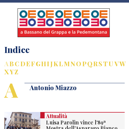
Indice
A
B
C
D
E
F
G
H
I
J
K
L
M
N
O
P
Q
R
S
T
U
V
W
X
Y
Z
A
Antonio Miazzo
Attualità
Luisa Parolin vince l'89ª
Mostra dell’Asparago Bianco