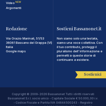
NEW
Video
Argomenti
Redazione
Sostieni Bassanonet.it
Via Orazio Marinali, 51/53
Non siamo solo una testata,
36061 Bassano del Grappa (VI)
siamo una voce collettiva. Con
Italia
il tuo contributo, proteggi il
Google maps
pluralismo dell'informazione e
permetti a queste storie di
continuare a esistere.
Sostienici
Copyright © 2009-2026 Bassanonet Tutti i diritti riservati
Bassanonet S.r.l. socio unico - Capitale Sociale € 50.000,00 i.v.
- Codice Fiscale e Partita IVA 04644500243 - Registro