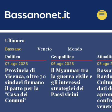
Ultimora
Bassano
Veneto
Mondo
Politica
Geopolitica
Attualit
07 ago 2026
06 ago 2026
05 ago 
Provincia di
Il Myanmar tra
Bassa
Vicenza, oltre 70
la guerra civile e
Bardo
sindaci firmano
gli interessi
Cultur
il patto per la
strategici dei
dati d
"Casa dei
Paesi vicini
apron
Comuni"
confr
venet