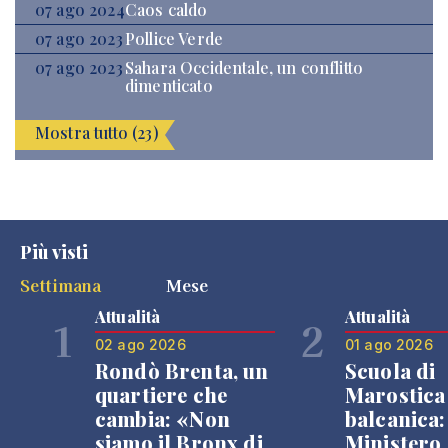
07 ago 2024
Caos caldo
07 ago 2023
Pollice Verde
07 ago 2023
Sahara Occidentale, un conflitto
dimenticato
Mostra tutto (23)
Più visti
Settimana
Mese
Attualità
Attualità
1
2
02 ago 2026
01 ago 2026
Rondò Brenta, un
Scuola di
quartiere che
Marostica 
cambia: «Non
balcanica: 
siamo il Bronx di
Ministero 