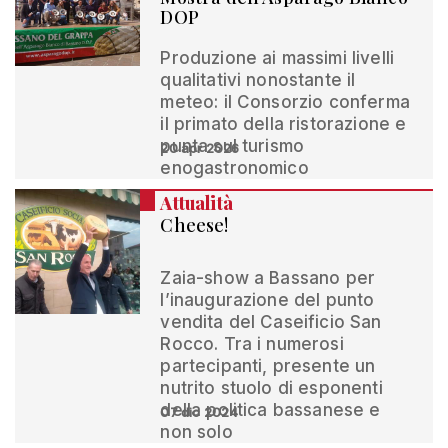
DOP
Produzione ai massimi livelli
qualitativi nonostante il
meteo: il Consorzio conferma
il primato della ristorazione e
punta sul turismo
20 apr 2026
enogastronomico
Attualità
Cheese!
Zaia-show a Bassano per
l’inaugurazione del punto
vendita del Caseificio San
Rocco. Tra i numerosi
partecipanti, presente un
nutrito stuolo di esponenti
della politica bassanese e
07 dic 2024
non solo