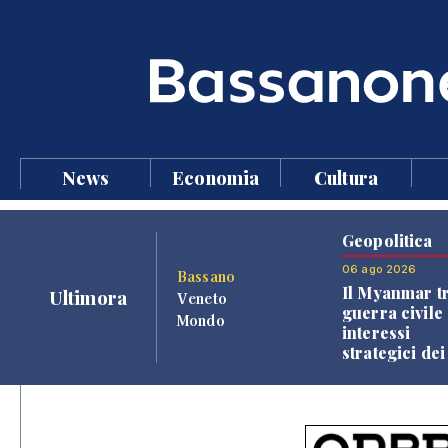
News
Economia
Cultura
Geopolitica
06 ago 2026
Bassano
Il Myanmar tr
Ultimora
Veneto
guerra civile 
Mondo
interessi
strategici dei
Paesi vicini