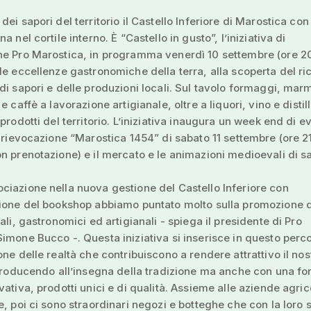
dei sapori del territorio il Castello Inferiore di Marostica co
a nel cortile interno. È “Castello in gusto”, l’iniziativa di
ne Pro Marostica, in programma venerdì 10 settembre (ore 2
le eccellenze gastronomiche della terra, alla scoperta del ri
di sapori e delle produzioni locali. Sul tavolo formaggi, marm
e caffè a lavorazione artigianale, oltre a liquori, vino e distill
prodotti del territorio. L’iniziativa inaugura un week end di ev
a rievocazione “Marostica 1454” di sabato 11 settembre (ore 21
n prenotazione) e il mercato e le animazioni medioevali di s
iazione nella nuova gestione del Castello Inferiore con
zione del bookshop abbiamo puntato molto sulla promozione 
ali, gastronomici ed artigianali - spiega il presidente di Pro
imone Bucco -. Questa iniziativa si inserisce in questo perco
one delle realtà che contribuiscono a rendere attrattivo il nos
 producendo all’insegna della tradizione ma anche con una fo
vativa, prodotti unici e di qualità. Assieme alle aziende agric
e, poi ci sono straordinari negozi e botteghe che con la loro s