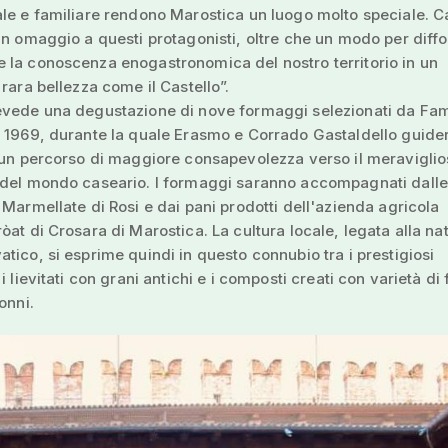
le e familiare rendono Marostica un luogo molto speciale. C
un omaggio a questi protagonisti, oltre che un modo per diff
la conoscenza enogastronomica del nostro territorio in un
 rara bellezza come il Castello”.
evede una degustazione di nove formaggi selezionati da Fam
 1969, durante la quale Erasmo e Corrado Gastaldello guide
 un percorso di maggiore consapevolezza verso il meravigli
 del mondo caseario. I formaggi saranno accompagnati dalle
 Marmellate di Rosi e dai pani prodotti dell'azienda agricola
òat di Crosara di Marostica. La cultura locale, legata alla nat
tico, si esprime quindi in questo connubio tra i prestigiosi
i lievitati con grani antichi e i composti creati con varietà di 
onni.