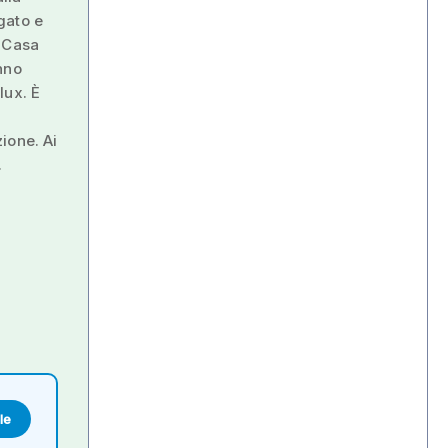
igato e
a Casa
anno
lux. È
ione. Ai
.
le