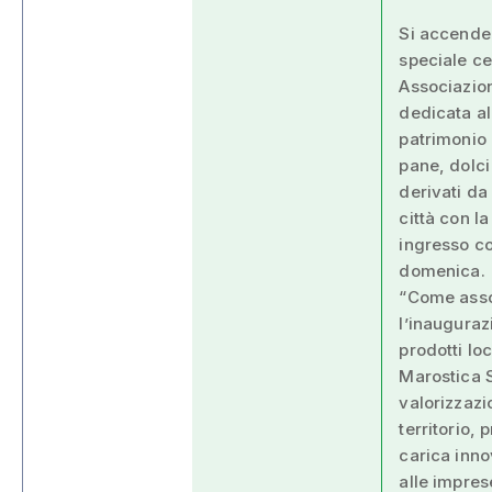
Si accende 
speciale cen
Associazio
dedicata al
patrimonio 
pane, dolci 
derivati da 
città con l
ingresso co
domenica.
“Come assoc
l’inaugura
prodotti loc
Marostica S
valorizzazi
territorio,
carica inno
alle impres