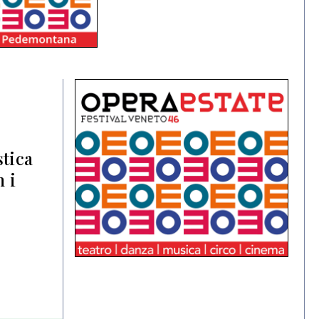
stica
n i