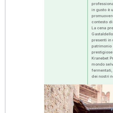
professiona
in gusto è 
promuovere 
contesto di
La cena pr
Gastaldello
presenti in
patrimonio
prestigiose
Kranebet Pr
mondo selva
fermentati, 
dei nostri n