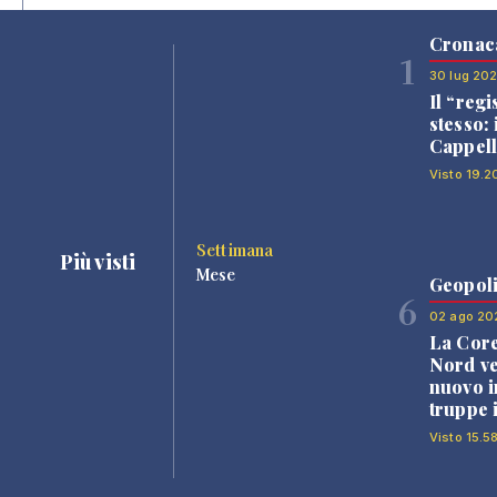
Cronac
1
30 lug 20
Il “regi
stesso: 
Cappell
Visto 19.2
Settimana
Più visti
Mese
Geopoli
6
02 ago 20
La Core
Nord v
nuovo i
truppe 
Visto 15.5