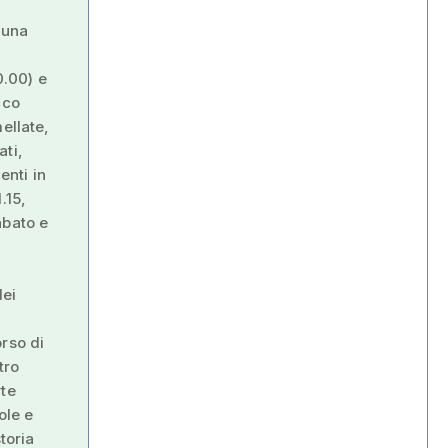
n una
0.00) e
cco
ellate,
ati,
enti in
.15,
abato e
dei
rso di
tro
rte
ole e
toria