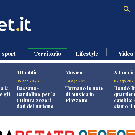
Sport
Territorio
Lifestyle
Video
Attualità
Musica
Attualità
05 ago 2026
04 ago 2026
02 ago 202
a la
Bassano-
Tornano le note
Rondò Br
e gli
Bardolino per la
di Musica in
quartier
Cultura 2029: i
Piazzotto
cambia:
dati del turismo
siamo il
aprono il
Bassano,
confronto veneto
vive ben