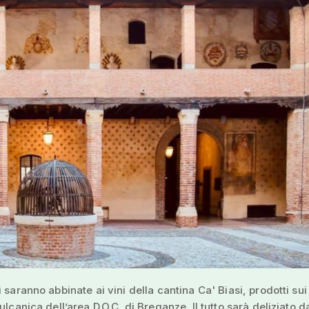
 saranno abbinate ai vini della cantina Ca' Biasi, prodotti sui
ulcanica dell’area D.O.C. di Breganze. Il tutto sarà deliziato d