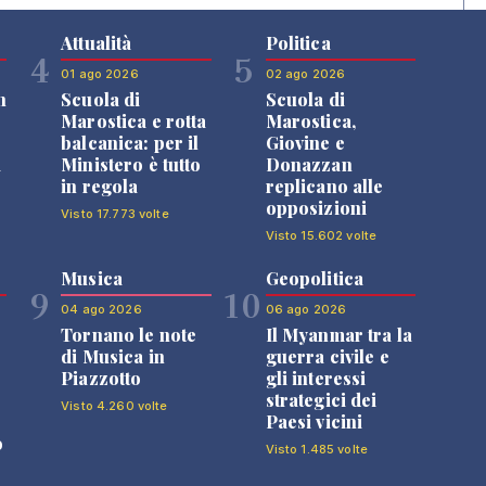
Attualità
Politica
4
5
01 ago 2026
02 ago 2026
n
Scuola di
Scuola di
Marostica e rotta
Marostica,
balcanica: per il
Giovine e
i
Ministero è tutto
Donazzan
in regola
replicano alle
opposizioni
Visto 17.773 volte
Visto 15.602 volte
Musica
Geopolitica
9
10
04 ago 2026
06 ago 2026
Tornano le note
Il Myanmar tra la
di Musica in
guerra civile e
Piazzotto
gli interessi
strategici dei
Visto 4.260 volte
Paesi vicini
o
Visto 1.485 volte