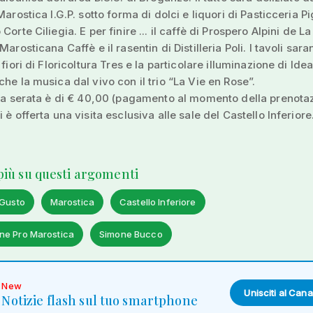
Marostica I.G.P. sotto forma di dolci e liquori di Pasticceria P
Corte Ciliegia. E per finire ... il caffè di Prospero Alpini de L
Marosticana Caffè e il rasentin di Distilleria Poli. I tavoli sar
 fiori di Floricoltura Tres e la particolare illuminazione di Idea
che la musica dal vivo con il trio “La Vie en Rose”.
lla serata è di € 40,00 (pagamento al momento della prenotaz
 è offerta una visita esclusiva alle sale del Castello Inferiore
 più su questi argomenti
 Gusto
Marostica
Castello Inferiore
ne Pro Marostica
Simone Bucco
New
Unisciti al Cana
Notizie flash sul tuo smartphone