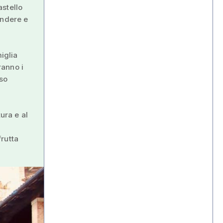
astello
ondere e
iglia
ranno i
oso
ura e al
frutta