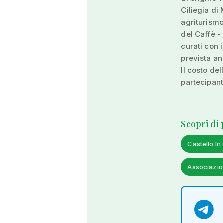
Ciliegia di 
agriturismo 
del Caffè - 
curati con i
prevista an
Il costo de
partecipanti
Scopri di
Castello In
Associazio