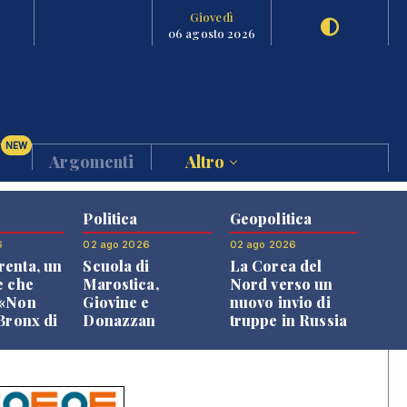
Giovedì
06 agosto 2026
NEW
Argomenti
Altro
Politica
Geopolitica
6
02 ago 2026
02 ago 2026
enta, un
Scuola di
La Corea del
e che
Marostica,
Nord verso un
 «Non
Giovine e
nuovo invio di
 Bronx di
Donazzan
truppe in Russia
 qui si
replicano alle
e»
opposizioni