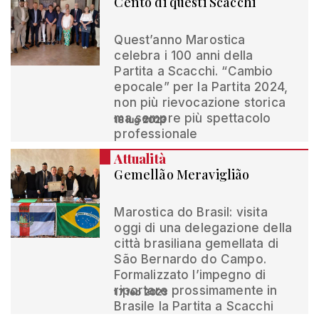
Cento di questi Scacchi
Quest’anno Marostica
celebra i 100 anni della
Partita a Scacchi. “Cambio
epocale” per la Partita 2024,
non più rievocazione storica
ma sempre più spettacolo
18 lug 2023
professionale
Attualità
Gemellão Meraviglião
Marostica do Brasil: visita
oggi di una delegazione della
città brasiliana gemellata di
São Bernardo do Campo.
Formalizzato l’impegno di
riportare prossimamente in
17 feb 2023
Brasile la Partita a Scacchi