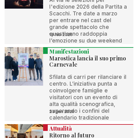
Al via le selezioni per
l'edizione 2026 della Partita a
Scacchi. Tre date a marzo
per entrare nel cast del
grande spettacolo che
quest'anno raddoppia
19 feb 2026
l’emozione su due weekend
Manifestazioni
Marostica lancia il suo primo
Carnevale
Sfilata di carri per rilanciare il
centro. L’iniziativa punta a
coinvolgere famiglie e
visitatori con un evento di
alta qualità scenografica,
superando i confini del
23 gen 2026
calendario tradizionale
Attualità
Ritorno al futuro