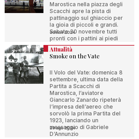
Marostica nella piazza degli
Scacchi apre la pista di
pattinaggio sul ghiaccio per
la gioia di piccoli e grandi.
Sabato 30 novembre tutti
30 nov 2024
pronti con i pattini ai piedi
Attualità
Smoke on the Vate
Il Volo del Vate: domenica 8
settembre, ultima data della
Partita a Scacchi di
Marostica, l’aviatore
Giancarlo Zanardo ripeterà
l’impresa dell’aereo che
sorvolò la prima Partita del
1923, lanciando un
messaggio di Gabriele
29 ago 2024
D’Annunzio