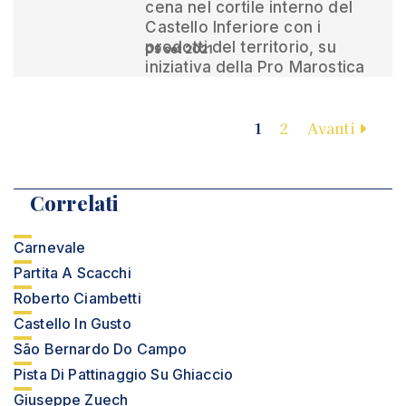
cena nel cortile interno del
Castello Inferiore con i
prodotti del territorio, su
09 set 2021
iniziativa della Pro Marostica
1
2
Avanti
Correlati
Carnevale
Partita A Scacchi
Roberto Ciambetti
Castello In Gusto
São Bernardo Do Campo
Pista Di Pattinaggio Su Ghiaccio
Giuseppe Zuech