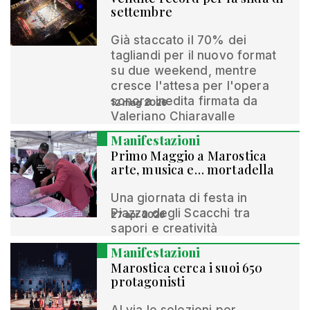
settembre
Già staccato il 70% dei
tagliandi per il nuovo format
su due weekend, mentre
cresce l'attesa per l'opera
sonora inedita firmata da
12 mag 2026
Valeriano Chiaravalle
Manifestazioni
Primo Maggio a Marostica
arte, musica e… mortadella
Una giornata di festa in
Piazza degli Scacchi tra
27 apr 2026
sapori e creatività
Manifestazioni
Marostica cerca i suoi 650
protagonisti