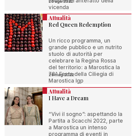
racconta l’antefatto della
25 ago 2022
vicenda
Attualità
Red Queen Redemption
Un ricco programma, un
grande pubblico e un nutrito
stuolo di autorità per
celebrare la Regina Rossa
del territorio: a Marostica la
78^ Festa della Ciliegia di
29 mag 2022
Marostica Igp
Attualità
I Have a Dream
“Vivi il sogno”: aspettando la
Partita a Scacchi 2022, parte
a Marostica un intenso
programma di eventi in