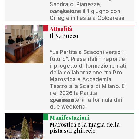
Sandra di Pianezze,
conclusione il 1 giugno con
16 mag 2025
Ciliegie in Festa a Colceresa
Attualità
Il NaBucco
“La Partita a Scacchi verso il
futuro”. Presentati il report e
il progetto di formazione nati
dalla collaborazione tra Pro
Marostica e Accademia
Teatro alla Scala di Milano. E
nel 2026 la Partita
sperimenterà la formula dei
17 feb 2025
due weekend
Manifestazioni
Marostica e la magia della
pista sul ghiaccio