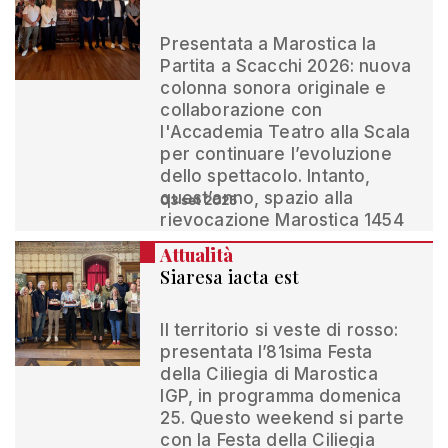
Presentata a Marostica la
Partita a Scacchi 2026: nuova
colonna sonora originale e
collaborazione con
l'Accademia Teatro alla Scala
per continuare l’evoluzione
dello spettacolo. Intanto,
quest’anno, spazio alla
03 set 2025
rievocazione Marostica 1454
Attualità
Siaresa iacta est
Il territorio si veste di rosso:
presentata l’81sima Festa
della Ciliegia di Marostica
IGP, in programma domenica
25. Questo weekend si parte
con la Festa della Ciliegia