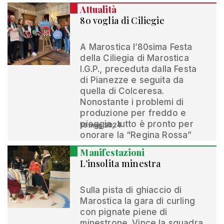
Attualità
80 voglia di Ciliegie
A Marostica l’80sima Festa
della Ciliegia di Marostica
I.G.P., preceduta dalla Festa
di Pianezze e seguita da
quella di Colceresa.
Nonostante i problemi di
produzione per freddo e
pioggia, tutto è pronto per
16 mag 2024
onorare la “Regina Rossa”
Manifestazioni
L’insolita minestra
Sulla pista di ghiaccio di
Marostica la gara di curling
con pignate piene di
minestrone. Vince la squadra