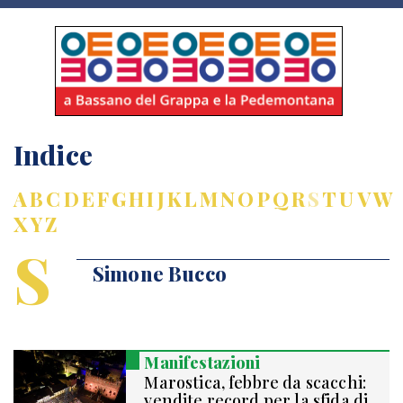
Indice
A
B
C
D
E
F
G
H
I
J
K
L
M
N
O
P
Q
R
S
T
U
V
W
X
Y
Z
S
Simone Bucco
Manifestazioni
Marostica, febbre da scacchi:
vendite record per la sfida di