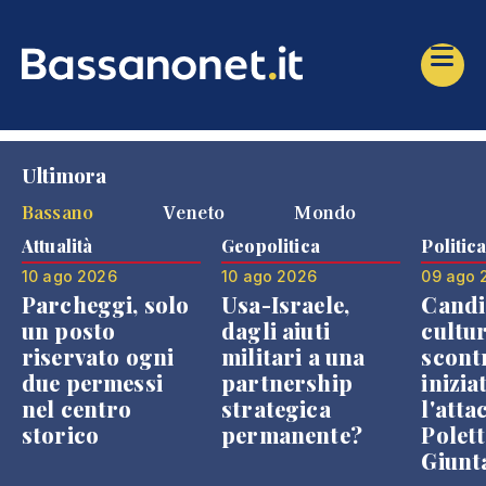
Ultimora
Bassano
Veneto
Mondo
Attualità
Geopolitica
Politic
10 ago 2026
10 ago 2026
09 ago 
Parcheggi, solo
Usa-Israele,
Candi
un posto
dagli aiuti
cultur
riservato ogni
militari a una
scont
due permessi
partnership
inizia
nel centro
strategica
l'atta
storico
permanente?
Polett
Giunt