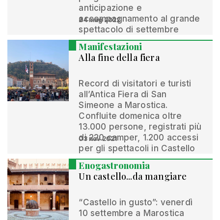
anticipazione e
accompagnamento al grande
24 mag 2022
spettacolo di settembre
Manifestazioni
Alla fine della fiera
Record di visitatori e turisti
all’Antica Fiera di San
Simeone a Marostica.
Confluite domenica oltre
13.000 persone, registrati più
di 220 camper, 1.200 accessi
03 nov 2021
per gli spettacoli in Castello
Enogastronomia
Un castello...da mangiare
“Castello in gusto”: venerdì
10 settembre a Marostica