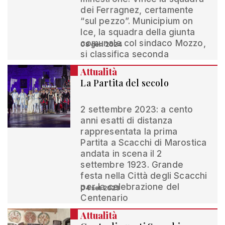
dei Ferragnez, certamente
“sul pezzo”. Municipium on
Ice, la squadra della giunta
comunale col sindaco Mozzo,
08 gen 2024
si classifica seconda
Attualità
La Partita del secolo
2 settembre 2023: a cento
anni esatti di distanza
rappresentata la prima
Partita a Scacchi di Marostica
andata in scena il 2
settembre 1923. Grande
festa nella Città degli Scacchi
per la celebrazione del
04 set 2023
Centenario
Attualità