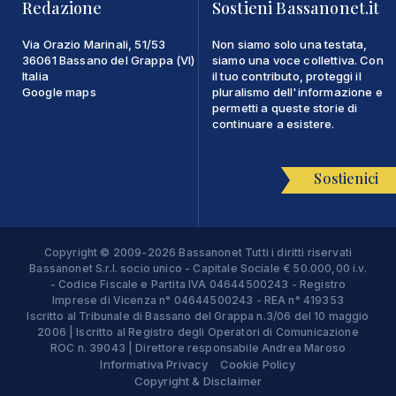
Redazione
Sostieni Bassanonet.it
Via Orazio Marinali, 51/53
Non siamo solo una testata,
36061 Bassano del Grappa (VI)
siamo una voce collettiva. Con
Italia
il tuo contributo, proteggi il
Google maps
pluralismo dell'informazione e
permetti a queste storie di
continuare a esistere.
Sostienici
Copyright © 2009-2026 Bassanonet Tutti i diritti riservati
Bassanonet S.r.l. socio unico - Capitale Sociale € 50.000,00 i.v.
- Codice Fiscale e Partita IVA 04644500243 - Registro
Imprese di Vicenza n° 04644500243 - REA n° 419353
Iscritto al Tribunale di Bassano del Grappa n.3/06 del 10 maggio
2006 | Iscritto al Registro degli Operatori di Comunicazione
ROC n. 39043 | Direttore responsabile Andrea Maroso
Informativa Privacy
Cookie Policy
Copyright & Disclaimer