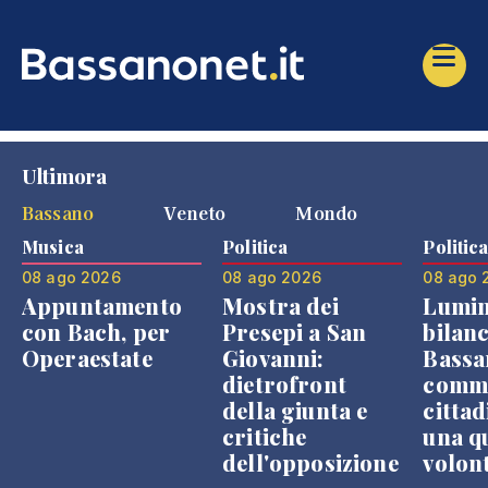
Ultimora
Bassano
Veneto
Mondo
Musica
Politica
Politic
08 ago 2026
08 ago 2026
08 ago 
Appuntamento
Mostra dei
Lumin
con Bach, per
Presepi a San
bilanc
Operaestate
Giovanni:
Bassa
dietrofront
comme
della giunta e
cittad
critiche
una q
dell'opposizione
volon