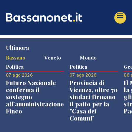
Ultimora
Bassano
Veneto
Mondo
Politica
Politica
Geo
07 ago 2026
07 ago 2026
06 
Futuro Nazionale
Provincia di
Il
conferma il
Vicenza, oltre 70
la 
sostegno
sindaci firmano
gli
all'amministrazione
il patto per la
st
Finco
"Casa dei
Pae
Comuni"