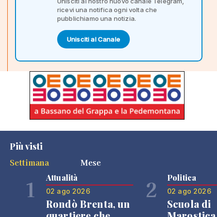
Unisciti al nostro nuovo canale Telegram,
ricevi una notifica ogni volta che
pubblichiamo una notizia.
Unisciti al Canale
Più visti
Settimana
Mese
Attualità
Politica
1
2
02 ago 2026
02 ago 2026
Rondò Brenta, un
Scuola di
quartiere che
Marostica