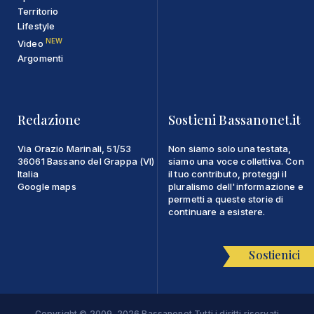
Territorio
Lifestyle
NEW
Video
Argomenti
Redazione
Sostieni Bassanonet.it
Via Orazio Marinali, 51/53
Non siamo solo una testata,
36061 Bassano del Grappa (VI)
siamo una voce collettiva. Con
Italia
il tuo contributo, proteggi il
Google maps
pluralismo dell'informazione e
permetti a queste storie di
continuare a esistere.
Sostienici
Copyright © 2009-2026 Bassanonet Tutti i diritti riservati