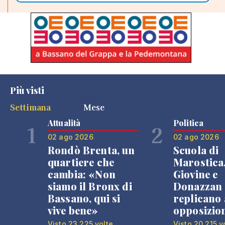
Più visti
Settimana
Mese
Attualità
Politica
1
2
02 ago 2026
02 ago 2026
Rondò Brenta, un
Scuola di
quartiere che
Marostica
cambia: «Non
Giovine e
siamo il Bronx di
Donazzan
Bassano, qui si
replicano 
vive bene»
opposizio
Visto 23.225 volte
Visto 20.215 v