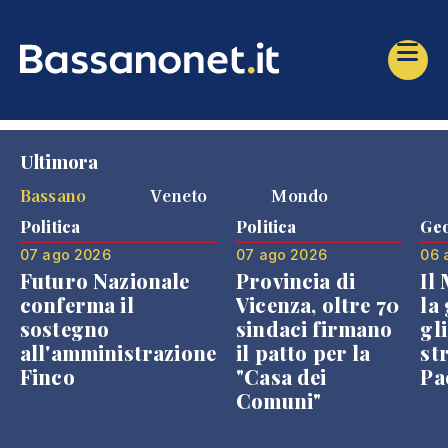
Ultimora
Bassano
Veneto
Mondo
Politica
Politica
Geo
07 ago 2026
07 ago 2026
06 
Futuro Nazionale
Provincia di
Il
conferma il
Vicenza, oltre 70
la 
sostegno
sindaci firmano
gli
all'amministrazione
il patto per la
st
Finco
"Casa dei
Pae
Comuni"