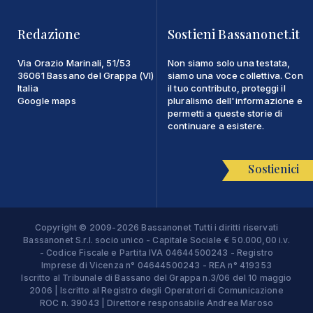
Redazione
Sostieni Bassanonet.it
Via Orazio Marinali, 51/53
Non siamo solo una testata,
36061 Bassano del Grappa (VI)
siamo una voce collettiva. Con
Italia
il tuo contributo, proteggi il
Google maps
pluralismo dell'informazione e
permetti a queste storie di
continuare a esistere.
Sostienici
Copyright © 2009-2026 Bassanonet Tutti i diritti riservati
Bassanonet S.r.l. socio unico - Capitale Sociale € 50.000,00 i.v.
- Codice Fiscale e Partita IVA 04644500243 - Registro
Imprese di Vicenza n° 04644500243 - REA n° 419353
Iscritto al Tribunale di Bassano del Grappa n.3/06 del 10 maggio
2006 | Iscritto al Registro degli Operatori di Comunicazione
ROC n. 39043 | Direttore responsabile Andrea Maroso