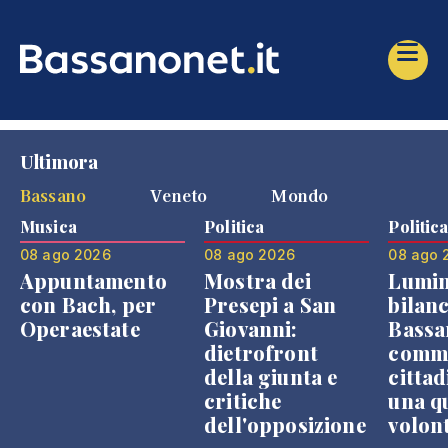
Ultimora
Bassano
Veneto
Mondo
Musica
Politica
Politic
08 ago 2026
08 ago 2026
08 ago 
Appuntamento
Mostra dei
Lumin
con Bach, per
Presepi a San
bilanc
Operaestate
Giovanni:
Bassa
dietrofront
comme
della giunta e
cittad
critiche
una q
dell'opposizione
volon