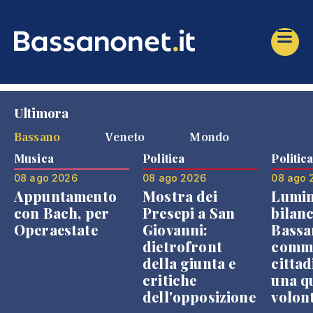
Ultimora
Bassano
Veneto
Mondo
Musica
Politica
Politic
08 ago 2026
08 ago 2026
08 ago 
Appuntamento
Mostra dei
Lumin
con Bach, per
Presepi a San
bilanc
Operaestate
Giovanni:
Bassa
dietrofront
comme
della giunta e
cittad
critiche
una q
dell'opposizione
volon