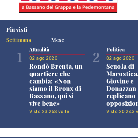
Più visti
Settimana
Mese
Attualità
Politica
1
2
02 ago 2026
02 ago 2026
Rondò Brenta, un
Scuola di
quartiere che
Marostica
cambia: «Non
Giovine e
siamo il Bronx di
Donazzan
Bassano, qui si
replicano 
vive bene»
opposizio
Visto 23.253 volte
Visto 20.243 v