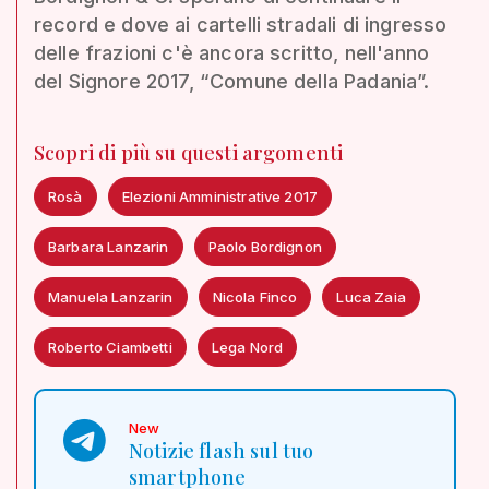
record e dove ai cartelli stradali di ingresso
delle frazioni c'è ancora scritto, nell'anno
del Signore 2017, “Comune della Padania”.
Scopri di più su questi argomenti
Rosà
Elezioni Amministrative 2017
Barbara Lanzarin
Paolo Bordignon
Manuela Lanzarin
Nicola Finco
Luca Zaia
Roberto Ciambetti
Lega Nord
New
Notizie flash sul tuo
smartphone