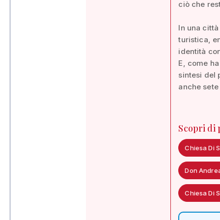
ciò che res
In una citt
turistica, e
identità co
E, come ha
sintesi del
anche sete d
Scopri di
Chiesa Di 
Don Andrea
Chiesa Di 