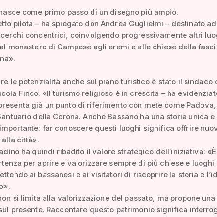
a nasce come primo passo di un disegno più ampio.
tto pilota – ha spiegato don Andrea Guglielmi – destinato ad
 cerchi concentrici, coinvolgendo progressivamente altri luo
 dal monastero di Campese agli eremi e alle chiese della fasci
na».
re le potenzialità anche sul piano turistico è stato il sindaco 
ola Finco. «Il turismo religioso è in crescita – ha evidenziato
presenta già un punto di riferimento con mete come Padova
 Santuario della Corona. Anche Bassano ha una storia unica e
importante: far conoscere questi luoghi significa offrire nuo
alla città».
tadino ha quindi ribadito il valore strategico dell’iniziativa: «
rtenza per aprire e valorizzare sempre di più chiese e luoghi 
ttendo ai bassanesi e ai visitatori di riscoprire la storia e l’i
io».
 non si limita alla valorizzazione del passato, ma propone una
 sul presente. Raccontare questo patrimonio significa interro