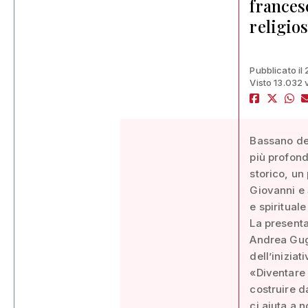
frances
religio
Pubblicato i
Visto 13.032 
Bassano del
più profond
storico, un
Giovanni e 
e spiritual
La presenta
Andrea Gugl
dell’iniziati
«Diventare 
costruire d
ci aiuta a n