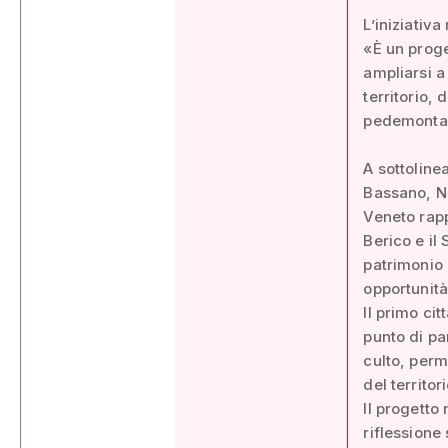
L’iniziativ
«È un proge
ampliarsi a
territorio,
pedemonta
A sottolinea
Bassano, Nic
Veneto rap
Berico e il
patrimonio 
opportunità 
Il primo cit
punto di pa
culto, perme
del territor
Il progetto
riflessione