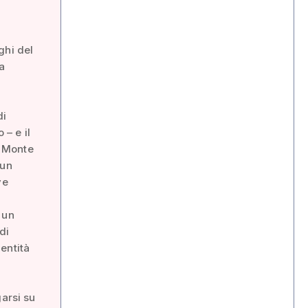
ghi del
a
di
 – e il
, Monte
 un
ve
È un
di
dentità
garsi su