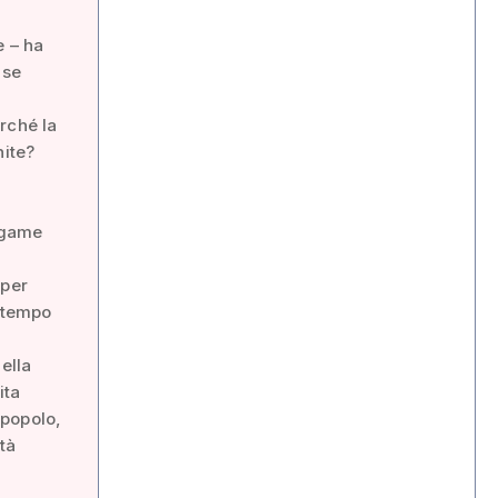
e – ha
 se
rché la
nite?
egame
 per
l tempo
ella
ita
 popolo,
tà