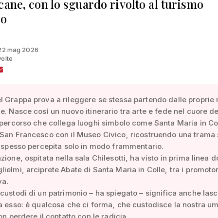
cane, con lo sguardo rivolto al turismo
so
l 22 mag 2026
volte
 Grappa prova a rileggere se stessa partendo dalle proprie 
e. Nasce così un nuovo itinerario tra arte e fede nel cuore de
 percorso che collega luoghi simbolo come Santa Maria in Co
San Francesco con il Museo Civico, ricostruendo una trama 
e spesso percepita solo in modo frammentario.
zione, ospitata nella sala Chilesotti, ha visto in prima linea d
ielmi, arciprete Abate di Santa Maria in Colle, tra i promotor
va.
custodi di un patrimonio – ha spiegato – significa anche lasc
a esso: è qualcosa che ci forma, che custodisce la nostra um
on perdere il contatto con le radici».