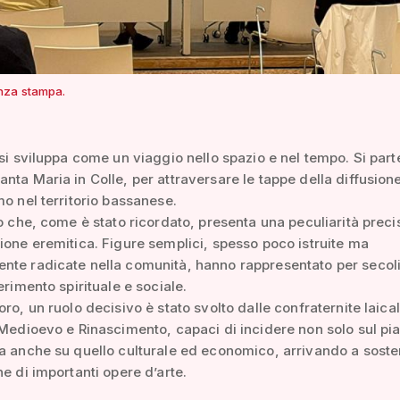
nza stampa.
 si sviluppa come un viaggio nello spazio e nel tempo. Si part
nta Maria in Colle, per attraversare le tappe della diffusion
mo nel territorio bassanese.
io che, come è stato ricordato, presenta una peculiarità preci
ione eremitica. Figure semplici, spesso poco istruite ma
nte radicate nella comunità, hanno rappresentato per secol
erimento spirituale e sociale.
oro, un ruolo decisivo è stato svolto dalle confraternite laical
 Medioevo e Rinascimento, capaci di incidere non solo sul pi
a anche su quello culturale ed economico, arrivando a soste
ne di importanti opere d’arte.