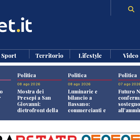
Sport
Territorio
Lifestyle
Video
Politica
Politica
Politica
08 ago 2026
08 ago 2026
07 ago 202
o
Mostra dei
Luminarie e
Futuro N
r
Presepi a San
bilancio a
conferma
Giovanni:
Bassano:
sostegn
dietrofront della
commercianti e
all'ammi
giunta e critiche
cittadini verso
Finco
dell'opposizione
una quota
volontaria