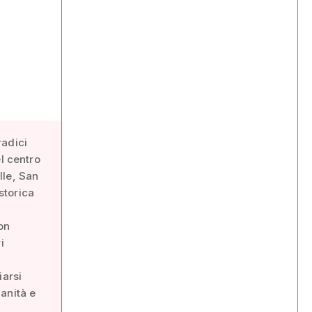
radici
l centro
lle, San
storica
on
i
iarsi
anità e