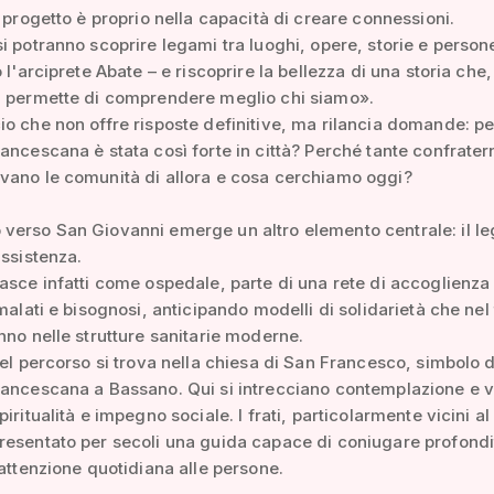
l progetto è proprio nella capacità di creare connessioni.
i potranno scoprire legami tra luoghi, opere, storie e person
 l'arciprete Abate – e riscoprire la bellezza di una storia che,
, permette di comprendere meglio chi siamo».
o che non offre risposte definitive, ma rilancia domande: pe
ancescana è stata così forte in città? Perché tante confrater
vano le comunità di allora e cosa cerchiamo oggi?
verso San Giovanni emerge un altro elemento centrale: il l
assistenza.
asce infatti come ospedale, parte di una rete di accoglienza
 malati e bisognosi, anticipando modelli di solidarietà che ne
nno nelle strutture sanitarie moderne.
del percorso si trova nella chiesa di San Francesco, simbolo d
ancescana a Bassano. Qui si intrecciano contemplazione e v
iritualità e impegno sociale. I frati, particolarmente vicini al
resentato per secoli una guida capace di coniugare profondi
 attenzione quotidiana alle persone.