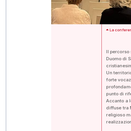
La confere
Il percorso
Duomo di Sa
cristianesi
Un territor
forte vocaz
profondame
punto di rif
Accanto a l
diffuse tra
religioso m
realizzazio