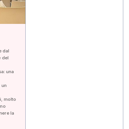
e dal
e del
sa: una
i un
i, molto
ano
nere la