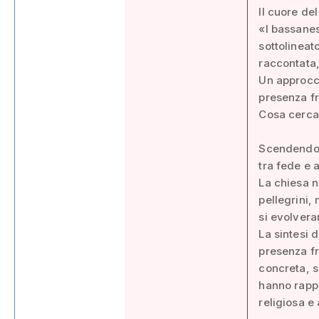
Il cuore de
«I bassanes
sottolineato
raccontata
Un approcci
presenza fr
Cosa cerca
Scendendo 
tra fede e 
La chiesa n
pellegrini,
si evolvera
La sintesi 
presenza fr
concreta, sp
hanno rapp
religiosa e