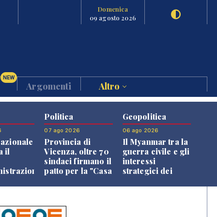
Domenica
09 agosto 2026
NEW
Argomenti
Altro
Politica
Geopolitica
6
07 ago 2026
06 ago 2026
azionale
Provincia di
Il Myanmar tra la
 il
Vicenza, oltre 70
guerra civile e gli
o
sindaci firmano il
interessi
nistrazione
patto per la "Casa
strategici dei
dei Comuni"
Paesi vicini