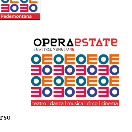
e
orso