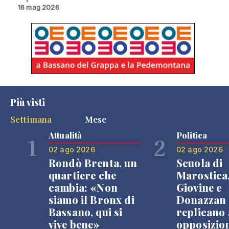
16 mag 2026
Più visti
Settimana
Mese
Attualità
Politica
1
2
02 ago 2026
02 ago 2026
Rondò Brenta, un
Scuola di
quartiere che
Marostica
cambia: «Non
Giovine e
siamo il Bronx di
Donazzan
Bassano, qui si
replicano 
vive bene»
opposizio