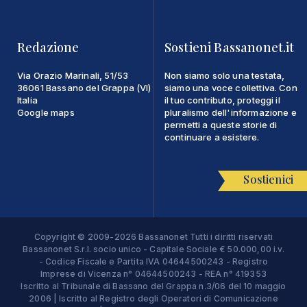
Redazione
Sostieni Bassanonet.it
Via Orazio Marinali, 51/53
Non siamo solo una testata,
36061 Bassano del Grappa (VI)
siamo una voce collettiva. Con
Italia
il tuo contributo, proteggi il
Google maps
pluralismo dell'informazione e
permetti a queste storie di
continuare a esistere.
Sostienici
Copyright © 2009-2026 Bassanonet Tutti i diritti riservati
Bassanonet S.r.l. socio unico - Capitale Sociale € 50.000,00 i.v.
- Codice Fiscale e Partita IVA 04644500243 - Registro
Imprese di Vicenza n° 04644500243 - REA n° 419353
Iscritto al Tribunale di Bassano del Grappa n.3/06 del 10 maggio
2006 | Iscritto al Registro degli Operatori di Comunicazione