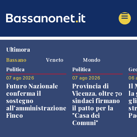
Ultimora
Bassano
Veneto
Mondo
Politica
Politica
Geo
07 ago 2026
07 ago 2026
06 
Futuro Nazionale
Provincia di
Il
conferma il
Vicenza, oltre 70
la 
sostegno
sindaci firmano
gli
all'amministrazione
il patto per la
st
Finco
"Casa dei
Pae
Comuni"