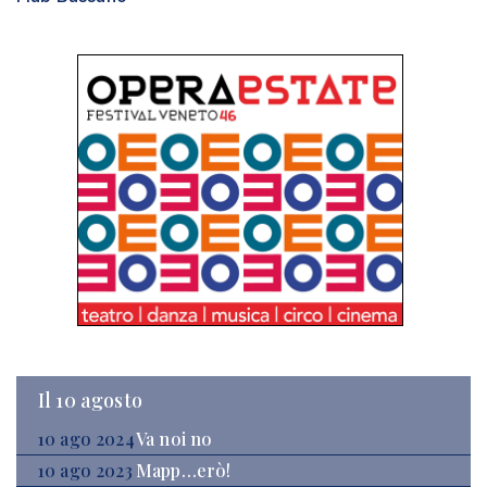
Il 10 agosto
10 ago 2024
Va noi no
10 ago 2023
Mapp…erò!