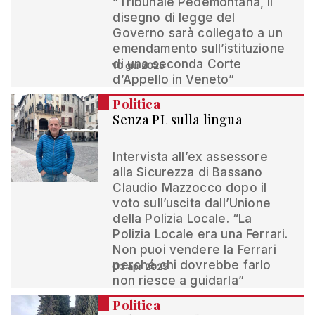
“Tribunale Pedemontana, il
disegno di legge del
Governo sarà collegato a un
emendamento sull’istituzione
di una seconda Corte
10 giu 2025
d’Appello in Veneto”
Politica
Senza PL sulla lingua
Intervista all’ex assessore
alla Sicurezza di Bassano
Claudio Mazzocco dopo il
voto sull’uscita dall’Unione
della Polizia Locale. “La
Polizia Locale era una Ferrari.
Non puoi vendere la Ferrari
perché chi dovrebbe farlo
03 apr 2025
non riesce a guidarla”
Politica