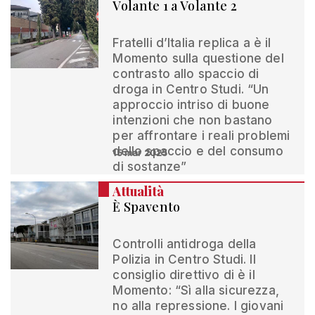
Volante 1 a Volante 2
Fratelli d’Italia replica a è il
Momento sulla questione del
contrasto allo spaccio di
droga in Centro Studi. “Un
approccio intriso di buone
intenzioni che non bastano
per affrontare i reali problemi
dello spaccio e del consumo
15 mar 2025
di sostanze”
Attualità
È Spavento
Controlli antidroga della
Polizia in Centro Studi. Il
consiglio direttivo di è il
Momento: “Sì alla sicurezza,
no alla repressione. I giovani