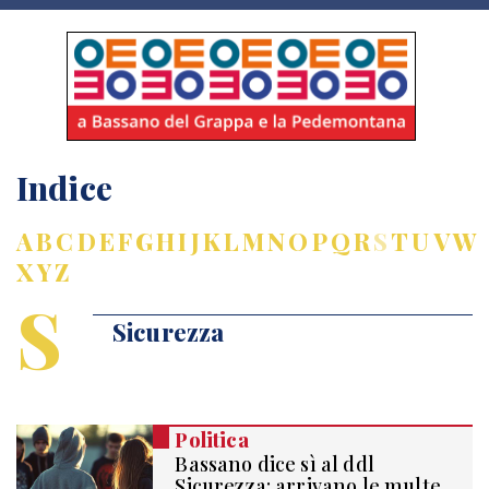
Indice
A
B
C
D
E
F
G
H
I
J
K
L
M
N
O
P
Q
R
S
T
U
V
W
X
Y
Z
S
Sicurezza
Politica
Bassano dice sì al ddl
Sicurezza: arrivano le multe