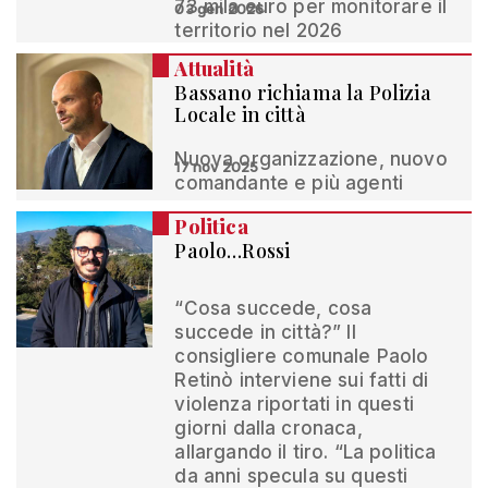
73 mila euro per monitorare il
03 gen 2026
territorio nel 2026
Attualità
Bassano richiama la Polizia
Locale in città
Nuova organizzazione, nuovo
17 nov 2025
comandante e più agenti
Politica
Paolo…Rossi
“Cosa succede, cosa
succede in città?” Il
consigliere comunale Paolo
Retinò interviene sui fatti di
violenza riportati in questi
giorni dalla cronaca,
allargando il tiro. “La politica
da anni specula su questi