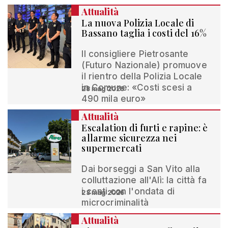
Attualità
La nuova Polizia Locale di
Bassano taglia i costi del 16%
Il consigliere Pietrosante
(Futuro Nazionale) promuove
il rientro della Polizia Locale
in Comune: «Costi scesi a
28 mag 2026
490 mila euro»
Attualità
Escalation di furti e rapine: è
allarme sicurezza nei
supermercati
Dai borseggi a San Vito alla
colluttazione all'Alì: la città fa
i conti con l'ondata di
23 mag 2026
microcriminalità
Attualità