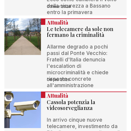
della sicurezza a Bassano
03 mar 2026
entro la primavera
Attualità
Le telecamere da sole non
fermano la criminalità
Allarme degrado a pochi
passi dal Ponte Vecchio:
Fratelli d'Italia denuncia
l'escalation di
microcriminalità e chiede
risposte concrete
06 feb 2026
all'amministrazione
Attualità
Cassola potenzia la
videosorveglianza
In arrivo cinque nuove
telecamere, investimento da