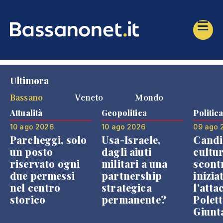
Ultimora
Bassano
Veneto
Mondo
Attualità
Geopolitica
Politic
10 ago 2026
10 ago 2026
09 ago 
Parcheggi, solo
Usa-Israele,
Candi
un posto
dagli aiuti
cultur
riservato ogni
militari a una
scont
due permessi
partnership
inizia
nel centro
strategica
l'atta
storico
permanente?
Polett
Giunt