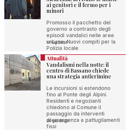
ai genitori e il fermo per i
minori
Promosso il pacchetto del
governo a contrasto degli
episodi vandalici nelle aree
urbane. Nuovi compiti per la
17 lug 2026
Polizia locale
Attualità
Vandalismi nella notte: il
centro di Bassano chiede
una strategia anticrimine
Le incursioni si estendono
fino al Ponte degli Alpini.
Residenti e negozianti
chiedono al Comune il
passaggio da interventi
d'emergenza a pattugliamenti
29 giu 2026
fissi