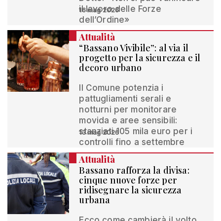
il lavoro delle Forze
16 mag 2026
dell’Ordine»
Attualità
“Bassano Vivibile”: al via il
progetto per la sicurezza e il
decoro urbano
Il Comune potenzia i
pattugliamenti serali e
notturni per monitorare
movida e aree sensibili:
stanziati 105 mila euro per i
13 mag 2026
controlli fino a settembre
Attualità
Bassano rafforza la divisa:
cinque nuove forze per
ridisegnare la sicurezza
urbana
Ecco come cambierà il volto