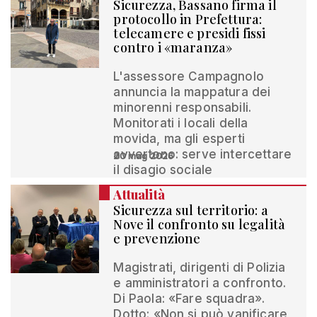
Sicurezza, Bassano firma il
protocollo in Prefettura:
telecamere e presidi fissi
contro i «maranza»
L'assessore Campagnolo
annuncia la mappatura dei
minorenni responsabili.
Monitorati i locali della
movida, ma gli esperti
avvertono: serve intercettare
20 mag 2026
il disagio sociale
Attualità
Sicurezza sul territorio: a
Nove il confronto su legalità
e prevenzione
Magistrati, dirigenti di Polizia
e amministratori a confronto.
Di Paola: «Fare squadra».
Dotto: «Non si può vanificare