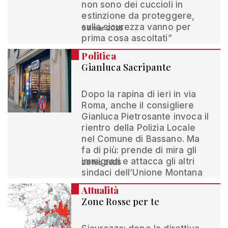
non sono dei cuccioli in
estinzione da proteggere,
sulla sicurezza vanno per
08 mar 2025
prima cosa ascoltati”
Politica
Gianluca Sacripante
Dopo la rapina di ieri in via
Roma, anche il consigliere
Gianluca Pietrosante invoca il
rientro della Polizia Locale
nel Comune di Bassano. Ma
fa di più: prende di mira gli
immigrati e attacca gli altri
28 feb 2025
sindaci dell’Unione Montana
Attualità
Zone Rosse per te