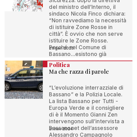
Sicurezza: dopo la direttiva
del ministro dell’Interno, il
sindaco Nicola Finco dichiara:
“Non ravvediamo la necessità
di istituire Zone Rosse in
città”. È ovvio che non serve
istituire le Zone Rosse.
Perché nel Comune di
26 gen 2025
Bassano…esistono già
Politica
Ma che razza di parole
“L’evoluzione interrazziale di
Bassano” e la Polizia Locale.
La lista Bassano per Tutti -
Europa Verde e il consigliere
di è il Momento Gianni Zen
intervengono sull’intervista a
Bassanonet dell’assessore
21 nov 2024
Alessandro Campagnolo