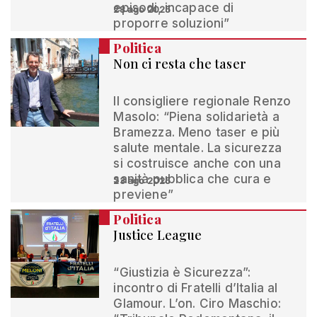
episodi, incapace di
28 ago 2025
proporre soluzioni”
Politica
Non ci resta che taser
Il consigliere regionale Renzo
Masolo: “Piena solidarietà a
Bramezza. Meno taser e più
salute mentale. La sicurezza
si costruisce anche con una
sanità pubblica che cura e
23 ago 2025
previene”
Politica
Justice League
“Giustizia è Sicurezza”:
incontro di Fratelli d’Italia al
Glamour. L’on. Ciro Maschio: