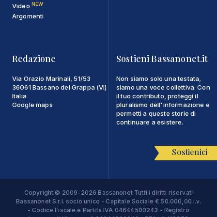
NEW
Video
Argomenti
Redazione
Sostieni Bassanonet.it
Via Orazio Marinali, 51/53
Non siamo solo una testata,
36061 Bassano del Grappa (VI)
siamo una voce collettiva. Con
Italia
il tuo contributo, proteggi il
Google maps
pluralismo dell'informazione e
permetti a queste storie di
continuare a esistere.
Sostienici
Copyright © 2009-2026 Bassanonet Tutti i diritti riservati
Bassanonet S.r.l. socio unico - Capitale Sociale € 50.000,00 i.v.
- Codice Fiscale e Partita IVA 04644500243 - Registro