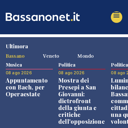
Ultimora
Bassano
Veneto
Mondo
Musica
Politica
Politic
08 ago 2026
08 ago 2026
08 ago 
Appuntamento
Mostra dei
Lumin
con Bach, per
Presepi a San
bilanc
Operaestate
Giovanni:
Bassa
dietrofront
comme
della giunta e
cittad
critiche
una q
dell'opposizione
volon