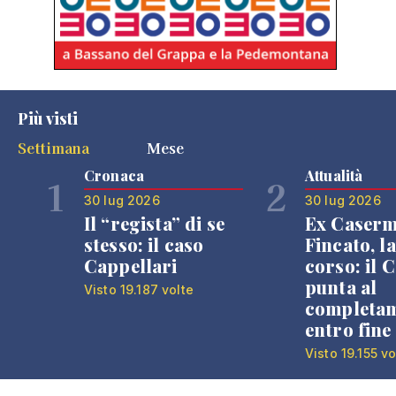
Più visti
Settimana
Mese
Cronaca
Attualità
1
2
30 lug 2026
30 lug 2026
Il “regista” di se
Ex Caser
stesso: il caso
Fincato, la
Cappellari
corso: il
punta al
Visto 19.187 volte
completa
entro fine
Visto 19.155 vo