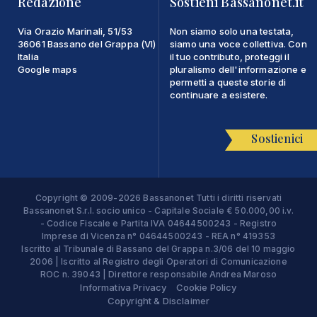
Redazione
Sostieni Bassanonet.it
Via Orazio Marinali, 51/53
Non siamo solo una testata,
36061 Bassano del Grappa (VI)
siamo una voce collettiva. Con
Italia
il tuo contributo, proteggi il
Google maps
pluralismo dell'informazione e
permetti a queste storie di
continuare a esistere.
Sostienici
Copyright © 2009-2026 Bassanonet Tutti i diritti riservati
Bassanonet S.r.l. socio unico - Capitale Sociale € 50.000,00 i.v.
- Codice Fiscale e Partita IVA 04644500243 - Registro
Imprese di Vicenza n° 04644500243 - REA n° 419353
Iscritto al Tribunale di Bassano del Grappa n.3/06 del 10 maggio
2006 | Iscritto al Registro degli Operatori di Comunicazione
ROC n. 39043 | Direttore responsabile Andrea Maroso
Informativa Privacy
Cookie Policy
Copyright & Disclaimer