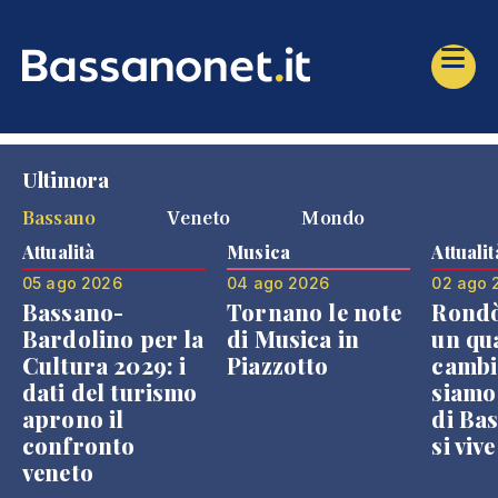
Ultimora
Bassano
Veneto
Mondo
Attualità
Musica
Attualit
05 ago 2026
04 ago 2026
02 ago 
Bassano-
Tornano le note
Rondò
Bardolino per la
di Musica in
un qu
Cultura 2029: i
Piazzotto
cambi
dati del turismo
siamo
aprono il
di Bas
confronto
si viv
veneto