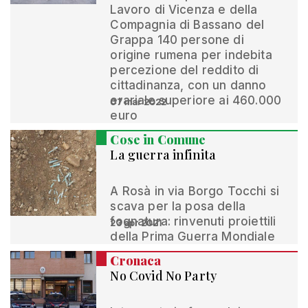
Lavoro di Vicenza e della
Compagnia di Bassano del
Grappa 140 persone di
origine rumena per indebita
percezione del reddito di
cittadinanza, con un danno
erariale superiore ai 460.000
07 mar 2022
euro
Cose in Comune
La guerra infinita
A Rosà in via Borgo Tocchi si
scava per la posa della
fognatura: rinvenuti proiettili
23 apr 2021
della Prima Guerra Mondiale
Cronaca
No Covid No Party