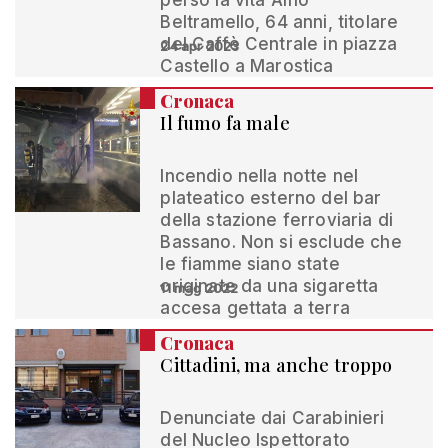
perso la vita Alfio
Beltramello, 64 anni, titolare
del Caffè Centrale in piazza
24 apr 2023
Castello a Marostica
Cronaca
Il fumo fa male
Incendio nella notte nel
plateatico esterno del bar
della stazione ferroviaria di
Bassano. Non si esclude che
le fiamme siano state
originate da una sigaretta
11 mag 2022
accesa gettata a terra
Cronaca
Cittadini, ma anche troppo
Denunciate dai Carabinieri
del Nucleo Ispettorato