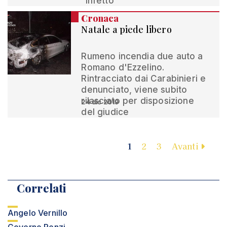
“infetto”
Cronaca
Natale a piede libero
Rumeno incendia due auto a
Romano d'Ezzelino.
Rintracciato dai Carabinieri e
denunciato, viene subito
rilasciato per disposizione
24 dic 2019
del giudice
1
2
3
Avanti
Correlati
Angelo Vernillo