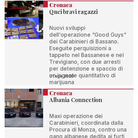
Cronaca
Quei bravi ragazzi
Nuovi sviluppi
dell'operazione “Good Guys”
dei Carabinieri di Bassano.
Eseguite perquisizioni a
tappeto nel Bassanese e nel
Trevigiano, con due arresti
per detenzione e spaccio di
un ingente quantitativo di
01 ago 2020
marijuana
Cronaca
Albania Connection
Maxi operazione dei
Carabinieri, coordinata dalla
Procura di Monza, contro una
gang albanese dedita ai furti