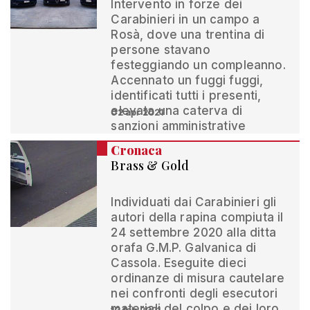
Intervento in forze dei
Carabinieri in un campo a
Rosà, dove una trentina di
persone stavano
festeggiando un compleanno.
Accennato un fuggi fuggi,
identificati tutti i presenti,
elevata una caterva di
02 apr 2021
sanzioni amministrative
Cronaca
Brass & Gold
Individuati dai Carabinieri gli
autori della rapina compiuta il
24 settembre 2020 alla ditta
orafa G.M.P. Galvanica di
Cassola. Eseguite dieci
ordinanze di misura cautelare
nei confronti degli esecutori
materiali del colpo e dei loro