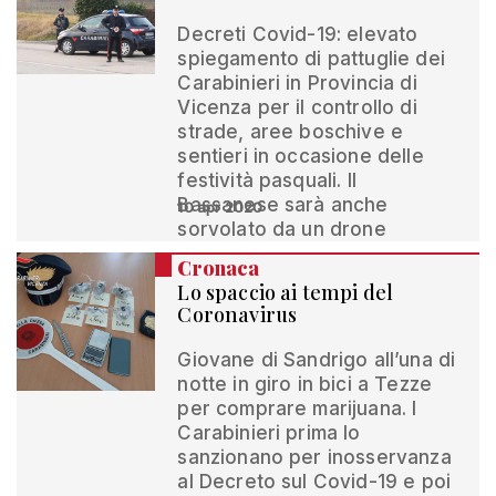
Decreti Covid-19: elevato
spiegamento di pattuglie dei
Carabinieri in Provincia di
Vicenza per il controllo di
strade, aree boschive e
sentieri in occasione delle
festività pasquali. Il
Bassanese sarà anche
10 apr 2020
sorvolato da un drone
Cronaca
Lo spaccio ai tempi del
Coronavirus
Giovane di Sandrigo all’una di
notte in giro in bici a Tezze
per comprare marijuana. I
Carabinieri prima lo
sanzionano per inosservanza
al Decreto sul Covid-19 e poi