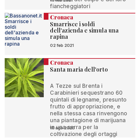
13 feb 2021
fiancheggiatori
Cronaca
Smarrisce i soldi
dell'azienda e simula una
rapina
02 feb 2021
Cronaca
Santa maria dell'orto
A Tezze sul Brenta i
Carabinieri sequestrano 60
quintali di legname, presunto
frutto di appropriazione, e
nella stessa casa rinvengono
una piantagione di marijuana
in una serra per la
18 ago 2020
coltivazione degli ortaggi