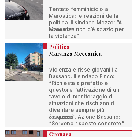
Tentato femminicidio a
Marostica: le reazioni della
politica. Il sindaco Mozzo: “A
Marostica non c’è spazio per
08 set 2025
la violenza”
Politica
Maranza Meccanica
Violenza e risse giovanili a
Bassano. Il sindaco Finco:
“Richiesta a prefetto e
questore l’attivazione di un
tavolo di monitoraggio di
situazioni che rischiano di
diventare sempre più
frequenti”. Azione Bassano:
03 set 2025
“Servono risposte concrete”
Cronaca