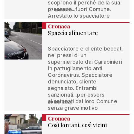
scoprono il perché della sua
presenza...fuori Comune.
07 apr 2020
Arrestato lo spacciatore
Cronaca
Spaccio alimentare
Spacciatore e cliente beccati
nei pressi di un
supermercato dai Carabinieri
in pattugliamento anti
Coronavirus. Spacciatore
denunciato, cliente
segnalato. Entrambi
sanzionati...per essersi
allontanati dal loro Comune
29 mar 2020
senza grave motivo
Cronaca
Così lontani, così vicini