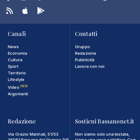
Canali
Contatti
News
Gruppo
Economia
Redazione
Cultura
Pubblicità
Sport
Lavora con noi
Territorio
Lifestyle
NEW
Video
Argomenti
Redazione
Sostieni Bassanonet.it
Via Orazio Marinali, 51/53
Non siamo solo una testata,
36061 Bassano del Grappa (VI)
siamo una voce collettiva. Con