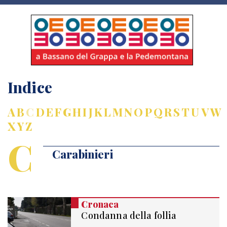
Indice
A
B
C
D
E
F
G
H
I
J
K
L
M
N
O
P
Q
R
S
T
U
V
W
X
Y
Z
C
Carabinieri
Cronaca
Condanna della follia