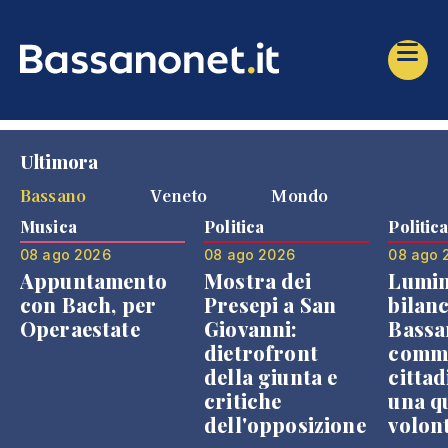
Ultimora
Bassano
Veneto
Mondo
Musica
Politica
Politic
08 ago 2026
08 ago 2026
08 ago 
Appuntamento
Mostra dei
Lumin
con Bach, per
Presepi a San
bilanc
Operaestate
Giovanni:
Bassa
dietrofront
comme
della giunta e
cittad
critiche
una q
dell'opposizione
volon