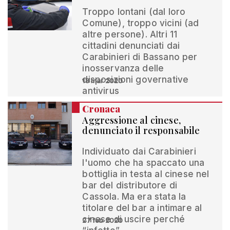
Troppo lontani (dal loro
Comune), troppo vicini (ad
altre persone). Altri 11
cittadini denunciati dai
Carabinieri di Bassano per
inosservanza delle
disposizioni governative
18 mar 2020
antivirus
Cronaca
Aggressione al cinese,
denunciato il responsabile
Individuato dai Carabinieri
l'uomo che ha spaccato una
bottiglia in testa al cinese nel
bar del distributore di
Cassola. Ma era stata la
titolare del bar a intimare al
cinese di uscire perché
27 feb 2020