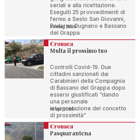
seriali e alla ricettazione.
Eseguiti 25 provvedimenti di
fermo a Sesto San Giovanni,
Paderno Dugnano e Bassano
29 mag 2020
del Grappa
Cronaca
Multa il prossimo tuo
Controlli Covid-19. Due
cittadini sanzionati dai
Carabinieri della Compagnia
di Bassano del Grappa dopo
essersi giustificati “dando
una personale
interpretazione del concetto
16 apr 2020
di prossimità”
Cronaca
Pasquarantena