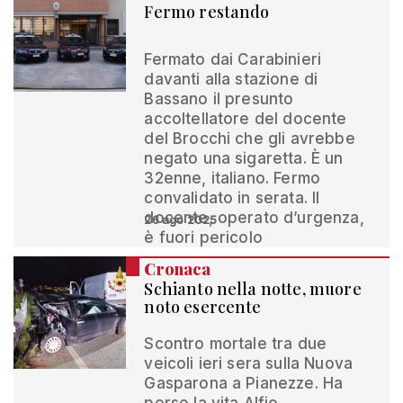
Fermo restando
Fermato dai Carabinieri
davanti alla stazione di
Bassano il presunto
accoltellatore del docente
del Brocchi che gli avrebbe
negato una sigaretta. È un
32enne, italiano. Fermo
convalidato in serata. Il
docente, operato d’urgenza,
26 ago 2025
è fuori pericolo
Cronaca
Schianto nella notte, muore
noto esercente
Scontro mortale tra due
veicoli ieri sera sulla Nuova
Gasparona a Pianezze. Ha