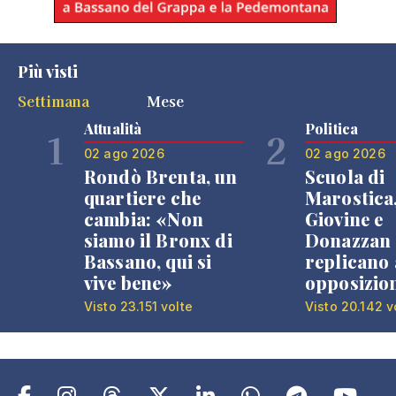
Più visti
Settimana
Mese
Attualità
Politica
1
2
02 ago 2026
02 ago 2026
Rondò Brenta, un
Scuola di
quartiere che
Marostica
cambia: «Non
Giovine e
siamo il Bronx di
Donazzan
Bassano, qui si
replicano 
vive bene»
opposizio
Visto 23.151 volte
Visto 20.142 v