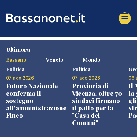
Ultimora
Bassano
Veneto
Mondo
Politica
Politica
Geo
07 ago 2026
07 ago 2026
06 
Futuro Nazionale
Provincia di
Il
conferma il
Vicenza, oltre 70
la 
sostegno
sindaci firmano
gli
all'amministrazione
il patto per la
st
Finco
"Casa dei
Pae
Comuni"