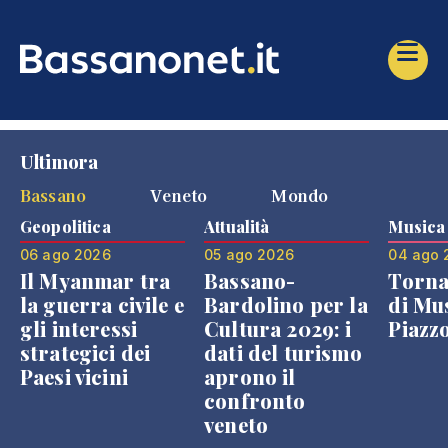
Ultimora
Bassano
Veneto
Mondo
Geopolitica
Attualità
Musica
06 ago 2026
05 ago 2026
04 ago 
Il Myanmar tra
Bassano-
Torna
la guerra civile e
Bardolino per la
di Mus
gli interessi
Cultura 2029: i
Piazz
strategici dei
dati del turismo
Paesi vicini
aprono il
confronto
veneto