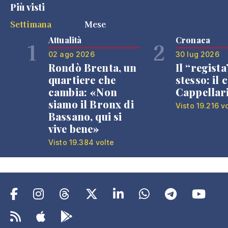
Più visti
Settimana
Mese
Attualità
Cronaca
1
2
02 ago 2026
30 lug 2026
Rondò Brenta, un
Il “regista
quartiere che
stesso: il 
cambia: «Non
Cappellar
siamo il Bronx di
Visto 19.216 v
Bassano, qui si
vive bene»
Visto 19.384 volte