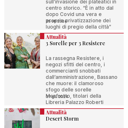
sull’invasione dei plateatici in
centro storico. “È in atto dal
dopo Covid una vera e
propria privatizzazione dei
25 ott 2024
luoghi di pregio della città”
Attualità
3 Sorelle per 3 Resistere
La rassegna Resistere, i
negozi sfitti del centro, i
commercianti snobbati
dall’amministrazione, Bassano
che muore: il clamoroso
sfogo delle sorelle
Manfrotto, titolari della
07 giu 2024
Libreria Palazzo Roberti
Attualità
Desert Storm