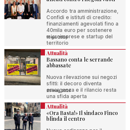
Accordo tra amministrazione,
Confidi e istituti di credito:
finanziamenti agevolati fino a
40mila euro per sostenere
microimprese e startup del
16 giu 2026
territorio
Attualità
Bassano conta le serrande
abbassate
Nuova rilevazione sui negozi
sfitti: il decoro diventa
emergenza e il rilancio resta
25 mag 2026
una sfida aperta
Attualità
«Ora Basta!» Il sindaco Finco
blinda il centro