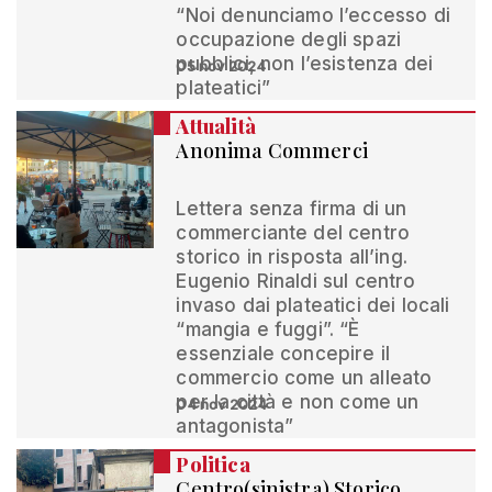
“Noi denunciamo l’eccesso di
occupazione degli spazi
pubblici, non l’esistenza dei
05 nov 2024
plateatici”
Attualità
Anonima Commerci
Lettera senza firma di un
commerciante del centro
storico in risposta all’ing.
Eugenio Rinaldi sul centro
invaso dai plateatici dei locali
“mangia e fuggi”. “È
essenziale concepire il
commercio come un alleato
per la città e non come un
04 nov 2024
antagonista”
Politica
Centro(sinistra) Storico