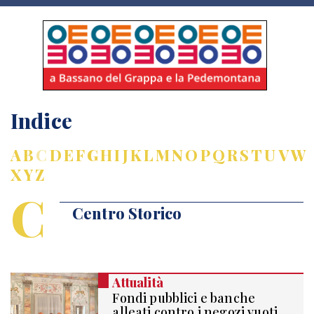
Indice
A
B
C
D
E
F
G
H
I
J
K
L
M
N
O
P
Q
R
S
T
U
V
W
X
Y
Z
C
Centro Storico
Attualità
Fondi pubblici e banche
alleati contro i negozi vuoti