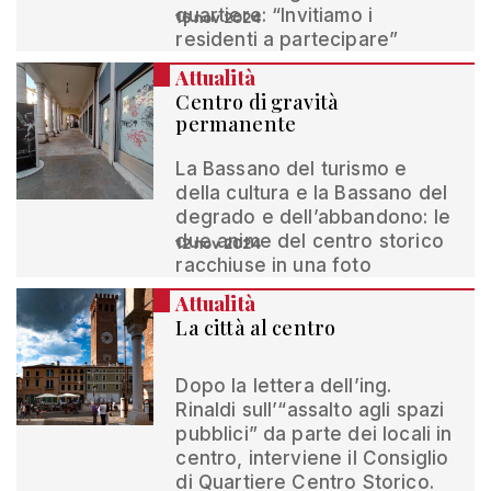
quartiere: “Invitiamo i
16 nov 2024
residenti a partecipare”
Attualità
Centro di gravità
permanente
La Bassano del turismo e
della cultura e la Bassano del
degrado e dell’abbandono: le
due anime del centro storico
12 nov 2024
racchiuse in una foto
Attualità
La città al centro
Dopo la lettera dell’ing.
Rinaldi sull’“assalto agli spazi
pubblici” da parte dei locali in
centro, interviene il Consiglio
di Quartiere Centro Storico.