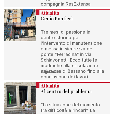
compagnia ResExtensa
Attualità
Genio Pontieri
Tre mesi di passione in
centro storico per
l’intervento di manutenzione
e messa in sicurezza del
ponte “Ferracina” in via
Schiavonetti. Ecco tutte le
modifiche alla circolazione
nel cuore di Bassano fino alla
19 giu 2025
conclusione dei lavori
Attualità
Al centro del problema
“La situazione del momento
tra difficoltà e rincari”. La