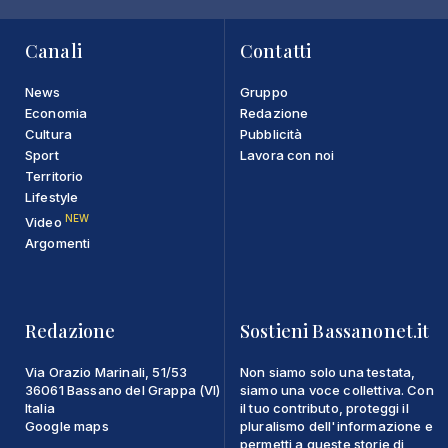
Canali
Contatti
News
Gruppo
Economia
Redazione
Cultura
Pubblicità
Sport
Lavora con noi
Territorio
Lifestyle
NEW
Video
Argomenti
Redazione
Sostieni Bassanonet.it
Via Orazio Marinali, 51/53
Non siamo solo una testata,
36061 Bassano del Grappa (VI)
siamo una voce collettiva. Con
Italia
il tuo contributo, proteggi il
Google maps
pluralismo dell'informazione e
permetti a queste storie di