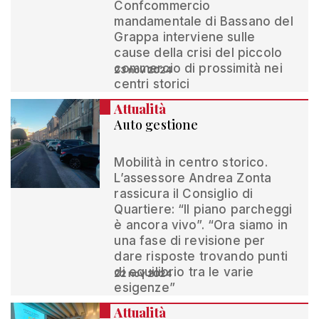
Confcommercio
mandamentale di Bassano del
Grappa interviene sulle
cause della crisi del piccolo
commercio di prossimità nei
23 nov 2024
centri storici
Attualità
Auto gestione
Mobilità in centro storico.
L’assessore Andrea Zonta
rassicura il Consiglio di
Quartiere: “Il piano parcheggi
è ancora vivo”. “Ora siamo in
una fase di revisione per
dare risposte trovando punti
di equilibrio tra le varie
22 nov 2024
esigenze”
Attualità