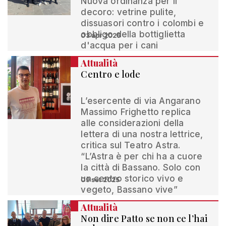
Nuova ordinanza per il
decoro: vetrine pulite,
dissuasori contro i colombi e
obbligo della bottiglietta
03 apr 2026
d'acqua per i cani
Attualità
Centro e lode
L’esercente di via Angarano
Massimo Frighetto replica
alle considerazioni della
lettera di una nostra lettrice,
critica sul Teatro Astra.
“L’Astra è per chi ha a cuore
la città di Bassano. Solo con
un centro storico vivo e
09 set 2025
vegeto, Bassano vive”
Attualità
Non dire Patto se non ce l’hai