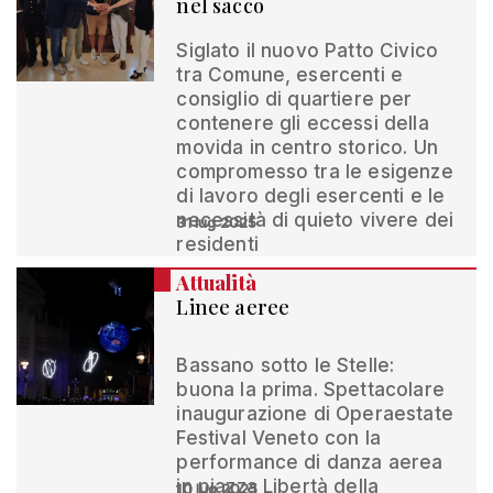
nel sacco
Siglato il nuovo Patto Civico
tra Comune, esercenti e
consiglio di quartiere per
contenere gli eccessi della
movida in centro storico. Un
compromesso tra le esigenze
di lavoro degli esercenti e le
necessità di quieto vivere dei
31 lug 2025
residenti
Attualità
Linee aeree
Bassano sotto le Stelle:
buona la prima. Spettacolare
inaugurazione di Operaestate
Festival Veneto con la
performance di danza aerea
in piazza Libertà della
10 lug 2025