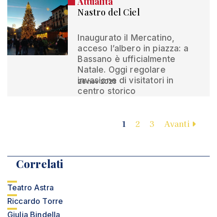
Attualità
Nastro del Ciel
Inaugurato il Mercatino,
acceso l’albero in piazza: a
Bassano è ufficialmente
Natale. Oggi regolare
invasione di visitatori in
26 nov 2023
centro storico
1
2
3
Avanti
Correlati
Teatro Astra
Riccardo Torre
Giulia Bindella