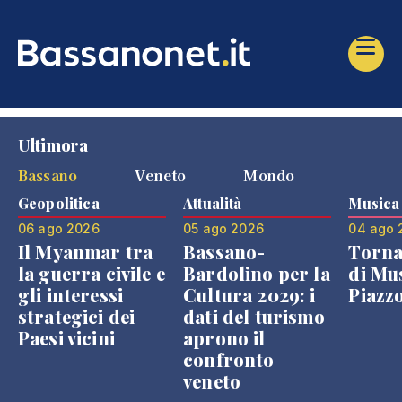
Ultimora
Bassano
Veneto
Mondo
Geopolitica
Attualità
Musica
06 ago 2026
05 ago 2026
04 ago 
Il Myanmar tra
Bassano-
Torna
la guerra civile e
Bardolino per la
di Mus
gli interessi
Cultura 2029: i
Piazz
strategici dei
dati del turismo
Paesi vicini
aprono il
confronto
veneto