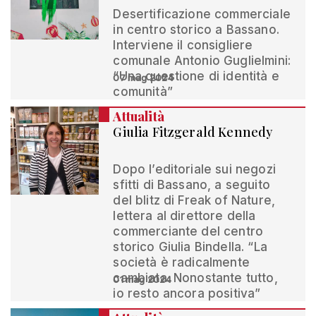
Desertificazione commerciale
in centro storico a Bassano.
Interviene il consigliere
comunale Antonio Guglielmini:
“Una questione di identità e
07 mag 2024
comunità”
Attualità
Giulia Fitzgerald Kennedy
Dopo l’editoriale sui negozi
sfitti di Bassano, a seguito
del blitz di Freak of Nature,
lettera al direttore della
commerciante del centro
storico Giulia Bindella. “La
società è radicalmente
cambiata. Nonostante tutto,
01 mag 2024
io resto ancora positiva”