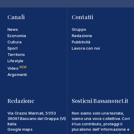
Canali
Contatti
News
Gruppo
Economia
Redazione
Cultura
Pubblicità
Sport
Lavora con noi
Territorio
Lifestyle
NEW
Video
Argomenti
Redazione
Sostieni Bassanonet.it
Via Orazio Marinali, 51/53
Non siamo solo una testata,
36061 Bassano del Grappa (VI)
siamo una voce collettiva. Con
Italia
il tuo contributo, proteggi il
Google maps
pluralismo dell'informazione e