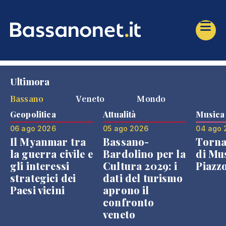
Ultimora
Bassano
Veneto
Mondo
Geopolitica
Attualità
Musica
06 ago 2026
05 ago 2026
04 ago 
Il Myanmar tra
Bassano-
Torna
la guerra civile e
Bardolino per la
di Mus
gli interessi
Cultura 2029: i
Piazz
strategici dei
dati del turismo
Paesi vicini
aprono il
confronto
veneto