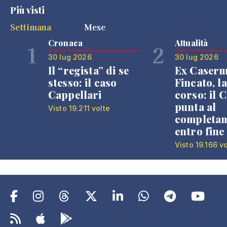
Più visti
Settimana
Mese
Cronaca
Attualità
1
2
30 lug 2026
30 lug 2026
Il “regista” di se
Ex Caser
stesso: il caso
Fincato, la
Cappellari
corso: il
punta al
Visto 19.211 volte
completa
entro fine
Visto 19.166 v