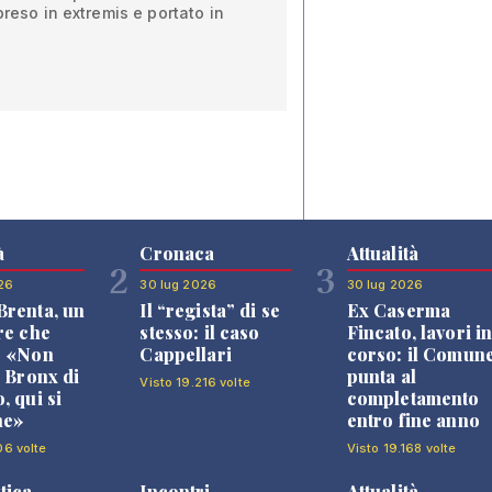
preso in extremis e portato in
à
Cronaca
Attualità
2
3
26
30 lug 2026
30 lug 2026
renta, un
Il “regista” di se
Ex Caserma
re che
stesso: il caso
Fincato, lavori i
: «Non
Cappellari
corso: il Comun
l Bronx di
punta al
Visto 19.216 volte
, qui si
completamento
ne»
entro fine anno
06 volte
Visto 19.168 volte
tica
Incontri
Attualità