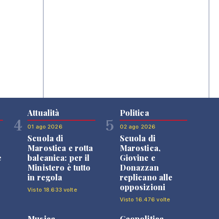
Attualità
Politica
4
5
01 ago 2026
02 ago 2026
Scuola di
Scuola di
n
Marostica e rotta
Marostica,
e
balcanica: per il
Giovine e
Ministero è tutto
Donazzan
in regola
replicano alle
opposizioni
Visto 18.633 volte
Visto 16.476 volte
Musica
Geopolitica