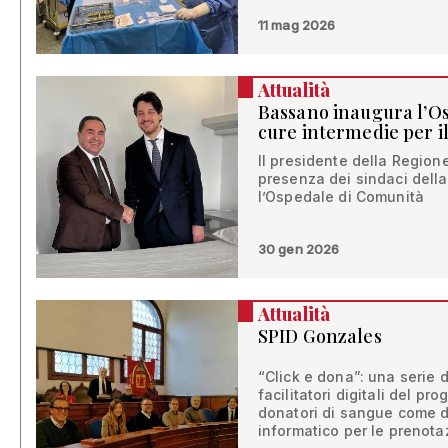
11 mag 2026
Attualità
Bassano inaugura l’O
cure intermedie per il
Il presidente della Regione
presenza dei sindaci del
l’Ospedale di Comunità
30 gen 2026
Attualità
SPID Gonzales
“Click e dona”: una serie d
facilitatori digitali del pr
donatori di sangue come di
informatico per le prenota