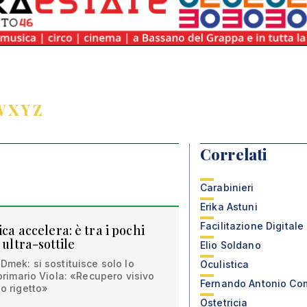
W
X
Y
Z
Correlati
Carabinieri
Erika Astuni
Facilitazione Digitale
ica accelera: è tra i pochi
 ultra-sottile
Elio Soldano
 Dmek: si sostituisce solo lo
Oculistica
l primario Viola: «Recupero visivo
Fernando Antonio Co
io rigetto»
Ostetricia