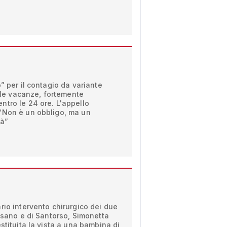
” per il contagio da variante
alle vacanze, fortemente
ntro le 24 ore. L'appello
“Non è un obbligo, ma un
tà”
rio intervento chirurgico dei due
assano e di Santorso, Simonetta
stituita la vista a una bambina di