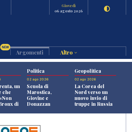
Giovedì
06 agosto 2026
NEW
Argomenti
Altro
Politica
Geopolitica
6
02 ago 2026
02 ago 2026
enta, un
Scuola di
La Corea del
e che
Marostica,
Nord verso un
 «Non
Giovine e
nuovo invio di
 Bronx di
Donazzan
truppe in Russia
 qui si
replicano alle
e»
opposizioni