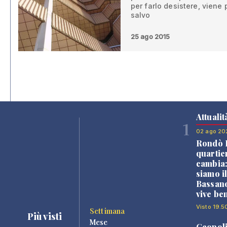
per farlo desistere, viene 
salvo
25 ago 2015
Attualit
1
02 ago 20
Rondò B
quartie
cambia
siamo i
Bassano
vive be
Visto 19.5
Settimana
Più visti
Mese
Geopoli