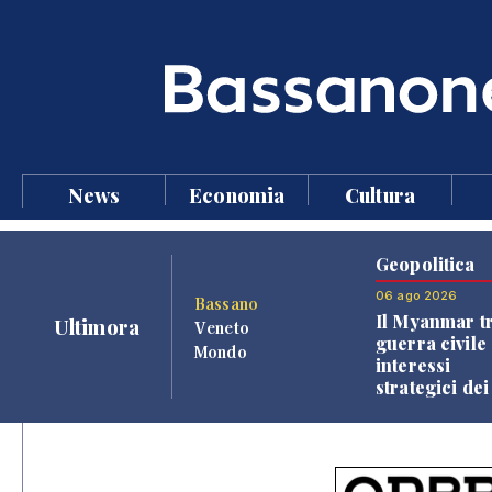
News
Economia
Cultura
Geopolitica
06 ago 2026
Bassano
Il Myanmar tr
Ultimora
Veneto
guerra civile 
Mondo
interessi
strategici dei
Paesi vicini