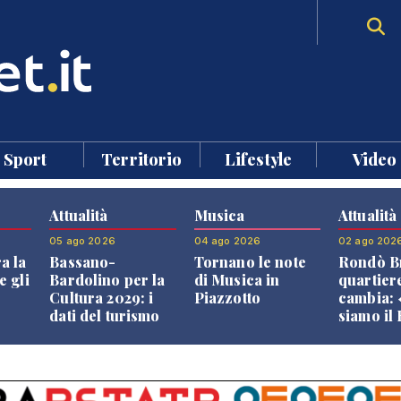
Sport
Territorio
Lifestyle
Video
Attualità
Musica
Attualità
05 ago 2026
04 ago 2026
02 ago 202
a la
Bassano-
Tornano le note
Rondò Br
e gli
Bardolino per la
di Musica in
quartier
Cultura 2029: i
Piazzotto
cambia:
dati del turismo
siamo il
aprono il
Bassano,
confronto veneto
vive ben