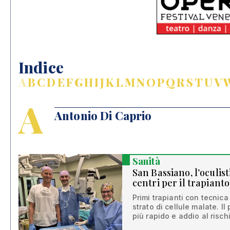
Indice
A
B
C
D
E
F
G
H
I
J
K
L
M
N
O
P
Q
R
S
T
U
V
A
Antonio Di Caprio
Sanità
San Bassiano, l’oculist
centri per il trapianto
Primi trapianti con tecnica
strato di cellule malate. I
più rapido e addio al risch