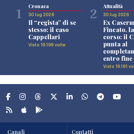
Cronaca
Attualità
1
2
30 lug 2026
30 lug 2026
Il “regista” di se
Ex Caser
stesso: il caso
Fincato, la
Cappellari
corso: il
punta al
Visto 19.199 volte
completa
entro fine
Visto 19.161 vo
Canali
Contatti