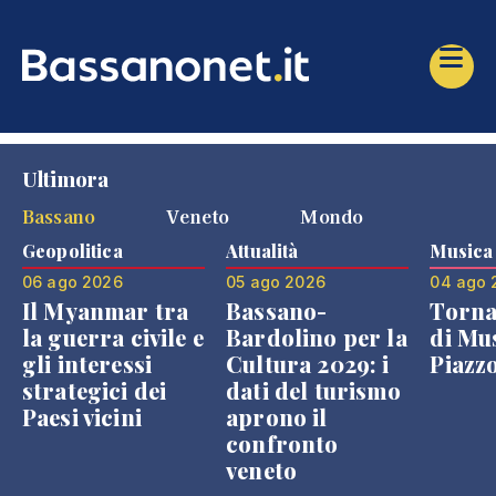
Ultimora
Bassano
Veneto
Mondo
Geopolitica
Attualità
Musica
06 ago 2026
05 ago 2026
04 ago 
Il Myanmar tra
Bassano-
Torna
la guerra civile e
Bardolino per la
di Mus
gli interessi
Cultura 2029: i
Piazz
strategici dei
dati del turismo
Paesi vicini
aprono il
confronto
veneto