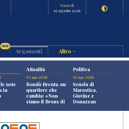
Venerdì
07 agosto 2026
NEW
Argomenti
Altro
Attualità
Politica
6
02 ago 2026
02 ago 2026
le note
Rondò Brenta, un
Scuola di
a in
quartiere che
Marostica,
o
cambia: «Non
Giovine e
siamo il Bronx di
Donazzan
Bassano, qui si
replicano alle
vive bene»
opposizioni