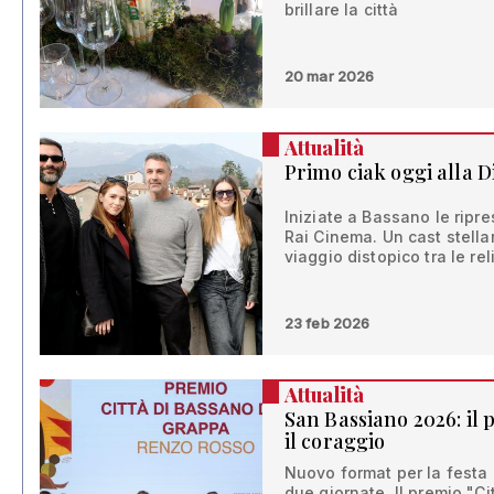
brillare la città
20 mar 2026
Attualità
Primo ciak oggi alla D
Iniziate a Bassano le ripre
Rai Cinema. Un cast stellar
viaggio distopico tra le re
23 feb 2026
Attualità
San Bassiano 2026: il
il coraggio
Nuovo format per la festa 
due giornate. Il premio "C