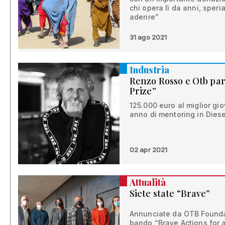
chi opera lì da anni, speri
aderire”
31 ago 2021
Industria
Renzo Rosso e Otb par
Prize”
125.000 euro al miglior gi
anno di mentoring in Diese
02 apr 2021
Attualità
Siete state “Brave”
Annunciate da OTB Foundati
bando “Brave Actions for a