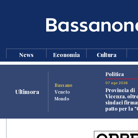
News
Economia
Cultura
Politica
07 ago 2026
Bassano
Provincia di
Ultimora
Veneto
Vicenza, oltr
Mondo
sindaci firma
patto per la 
dei Comuni"