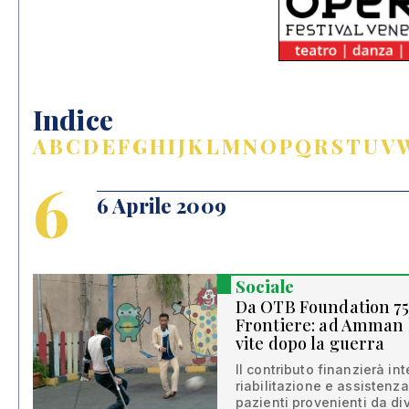
Indice
A
B
C
D
E
F
G
H
I
J
K
L
M
N
O
P
Q
R
S
T
U
V
6
6 Aprile 2009
Sociale
Da OTB Foundation 75
Frontiere: ad Amman l
vite dopo la guerra
Il contributo finanzierà int
riabilitazione e assistenza
pazienti provenienti da div