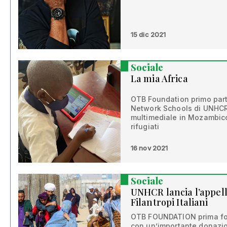
15 dic 2021
Sociale
La mia Africa
OTB Foundation primo partn
Network Schools di UNHCR.
multimediale in Mozambico 
rifugiati
16 nov 2021
Sociale
UNHCR lancia l’appell
Filantropi Italiani
OTB FOUNDATION prima fon
con un’importante donazi