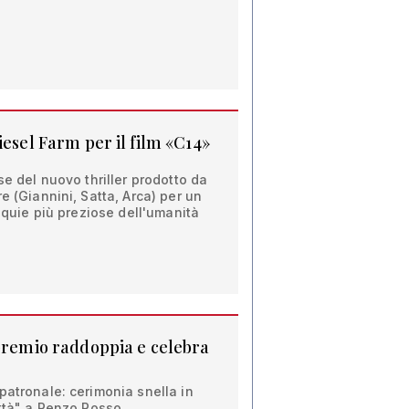
iesel Farm per il film «C14»
se del nuovo thriller prodotto da
e (Giannini, Satta, Arca) per un
liquie più preziose dell'umanità
 premio raddoppia e celebra
patronale: cerimonia snella in
ittà" a Renzo Rosso