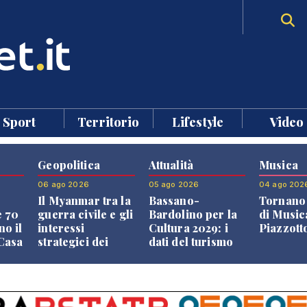
Sport
Territorio
Lifestyle
Video
Geopolitica
Attualità
Musica
06 ago 2026
05 ago 2026
04 ago 202
Il Myanmar tra la
Bassano-
Tornano 
e 70
guerra civile e gli
Bardolino per la
di Music
no il
interessi
Cultura 2029: i
Piazzott
"Casa
strategici dei
dati del turismo
Paesi vicini
aprono il
confronto veneto