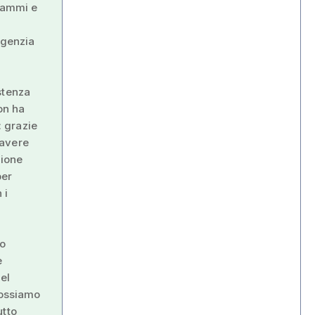
grammi e
Agenzia
stenza
on ha
 grazie
 avere
zione
per
 i
to
e
el
possiamo
utto