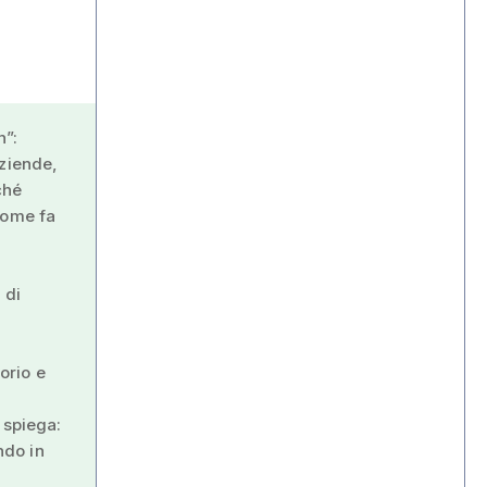
n”:
aziende,
ché
come fa
 di
orio e
 spiega:
ndo in