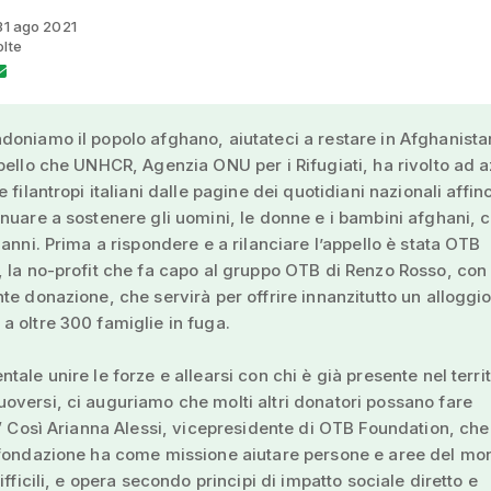
 31 ago 2021
olte
oniamo il popolo afghano, aiutateci a restare in Afghanista
pello che UNHCR, Agenzia ONU per i Rifugiati, ha rivolto ad 
 filantropi italiani dalle pagine dei quotidiani nazionali affin
nuare a sostenere gli uomini, le donne e i bambini afghani, 
 anni. Prima a rispondere e a rilanciare l’appello è stata OTB
 la no-profit che fa capo al gruppo OTB di Renzo Rosso, con
te donazione, che servirà per offrire innanzitutto un alloggio
 oltre 300 famiglie in fuga.
tale unire le forze e allearsi con chi è già presente nel territ
versi, ci auguriamo che molti altri donatori possano fare
.” Così Arianna Alessi, vicepresidente di OTB Foundation, che
 fondazione ha come missione aiutare persone e aree del mo
ifficili, e opera secondo principi di impatto sociale diretto e