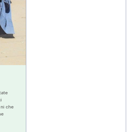
tate
i
ini che
he