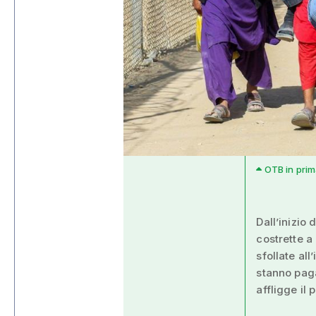
OTB in prima
Dall’inizio
costrette a
sfollate al
stanno paga
affligge il 