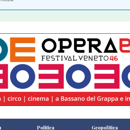
à
Politica
Geopolitica