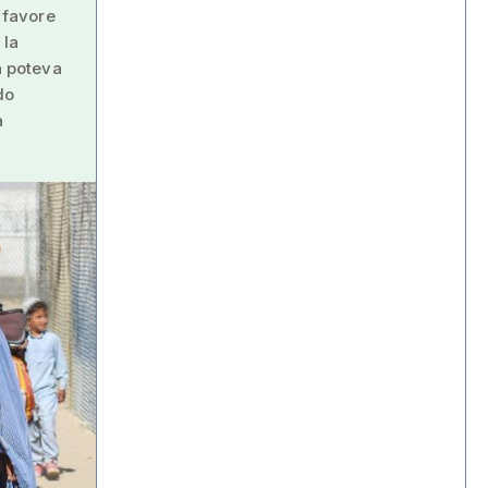
 favore
 la
n poteva
do
à