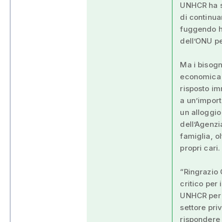
UNHCR ha sc
di continua
fuggendo ha
dell’ONU pe
Ma i bisogn
economica d
risposto i
a un’import
un alloggio
dell’Agenzi
famiglia, o
propri cari.
“Ringrazio
critico per
UNHCR per l
settore pri
rispondere 