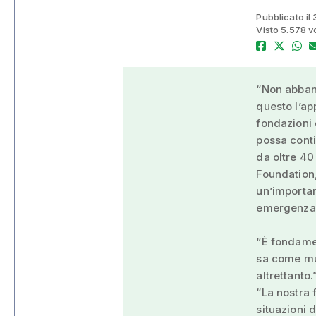
Pubblicato il
Visto 5.578 v
“Non abband
questo l’ap
fondazioni e
possa conti
da oltre 40
Foundation,
un’importan
emergenza a
“È fondamen
sa come muo
altrettanto
“La nostra
situazioni d