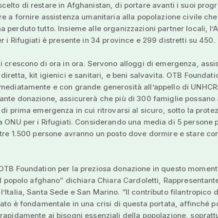
elto di restare in Afghanistan, di portare avanti i suoi pro
re a fornire assistenza umanitaria alla popolazione civile che
 perduto tutto. Insieme alle organizzazioni partner locali, l’
r i Rifugiati è presente in 34 province e 299 distretti su 450.
i crescono di ora in ora. Servono alloggi di emergenza, assi
iretta, kit igienici e sanitari, e beni salvavita. OTB Foundati
mmediatamente e con grande generosità all’appello di UNHCR:
ante donazione, assicurerà che più di 300 famiglie possano
 di prima emergenza in cui ritrovarsi al sicuro, sotto la prote
a ONU per i Rifugiati. Considerando una media di 5 persone 
ltre 1.500 persone avranno un posto dove dormire e stare con
 OTB Foundation per la preziosa donazione in questo momen
 il popolo afghano” dichiara Chiara Cardoletti, Rappresentant
’Italia, Santa Sede e San Marino. “Il contributo filantropico d
vato è fondamentale in una crisi di questa portata, affinché 
rapidamente ai bisogni essenziali della popolazione, sopratt