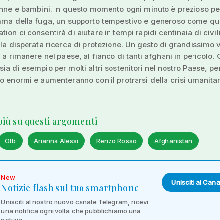
onne e bambini. In questo momento ogni minuto è prezioso pe
mma della fuga, un supporto tempestivo e generoso come que
ion ci consentirà di aiutare in tempi rapidi centinaia di civil
lla disperata ricerca di protezione. Un gesto di grandissimo 
 a rimanere nel paese, al fianco di tanti afghani in pericolo. 
ia di esempio per molti altri sostenitori nel nostro Paese, pe
o enormi e aumenteranno con il protrarsi della crisi umanitar
 più su questi argomenti
Otb
Arianna Alessi
Renzo Rosso
Afghanistan
New
Unisciti al Cana
Notizie flash sul tuo smartphone
Unisciti al nostro nuovo canale Telegram, ricevi
una notifica ogni volta che pubblichiamo una
notizia.