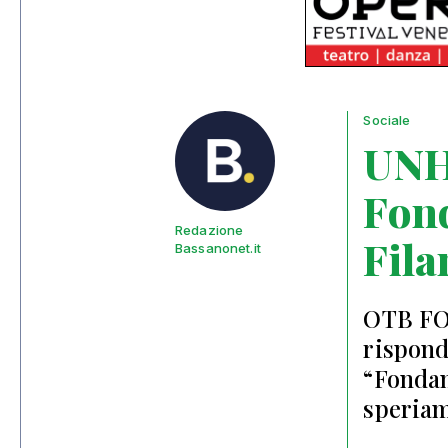
Sociale
UNHC
Fond
Redazione
Fila
Bassanonet.it
OTB FO
rispond
“Fondam
speriam