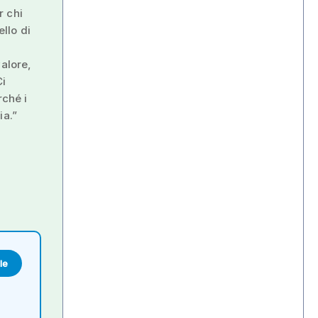
r chi
llo di
i
valore,
Ci
rché i
ia.”
le