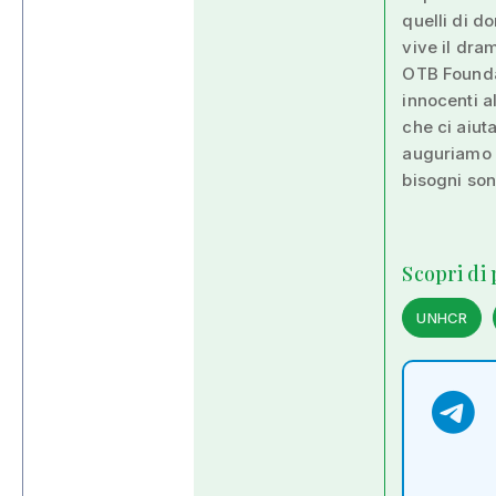
quelli di d
vive il dra
OTB Foundat
innocenti a
che ci aiuta
auguriamo s
bisogni son
Scopri di
UNHCR