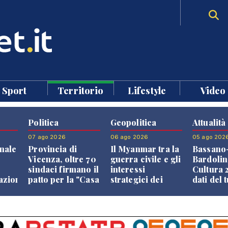
Sport
Territorio
Lifestyle
Video
Politica
Geopolitica
Attualità
07 ago 2026
06 ago 2026
05 ago 202
nale
Provincia di
Il Myanmar tra la
Bassano
Vicenza, oltre 70
guerra civile e gli
Bardolin
sindaci firmano il
interessi
Cultura 2
razione
patto per la "Casa
strategici dei
dati del 
dei Comuni"
Paesi vicini
aprono i
confront