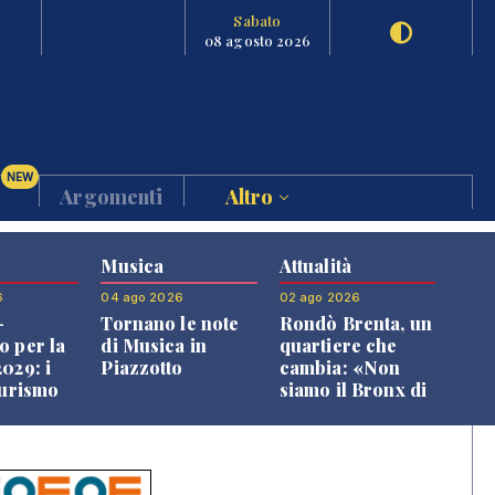
Sabato
08 agosto 2026
NEW
Argomenti
Altro
Musica
Attualità
6
04 ago 2026
02 ago 2026
-
Tornano le note
Rondò Brenta, un
o per la
di Musica in
quartiere che
029: i
Piazzotto
cambia: «Non
turismo
siamo il Bronx di
l
Bassano, qui si
o veneto
vive bene»