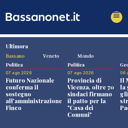
Ultimora
Bassano
Veneto
Mondo
Politica
Politica
Geo
07 ago 2026
07 ago 2026
06 
Futuro Nazionale
Provincia di
Il
conferma il
Vicenza, oltre 70
la 
sostegno
sindaci firmano
gli
all'amministrazione
il patto per la
st
Finco
"Casa dei
Pae
Comuni"