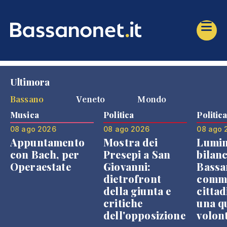
Ultimora
Bassano
Veneto
Mondo
Musica
Politica
Politic
08 ago 2026
08 ago 2026
08 ago 
Appuntamento
Mostra dei
Lumin
con Bach, per
Presepi a San
bilanc
Operaestate
Giovanni:
Bassa
dietrofront
comme
della giunta e
cittad
critiche
una q
dell'opposizione
volon