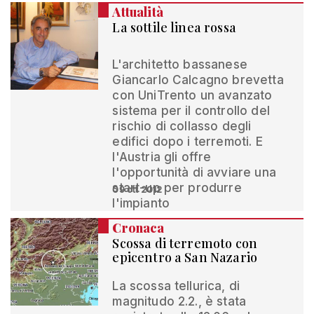
Attualità
La sottile linea rossa
L'architetto bassanese
Giancarlo Calcagno brevetta
con UniTrento un avanzato
sistema per il controllo del
rischio di collasso degli
edifici dopo i terremoti. E
l'Austria gli offre
l'opportunità di avviare una
start-up per produrre
09 ott 2012
l'impianto
Cronaca
Scossa di terremoto con
epicentro a San Nazario
La scossa tellurica, di
magnitudo 2.2., è stata