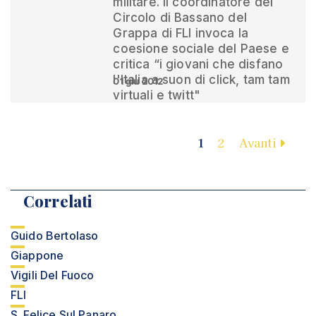
militare. Il coordinatore del
Circolo di Bassano del
Grappa di FLI invoca la
coesione sociale del Paese e
critica “i giovani che disfano
l'Italia a suon di click, tam tam
01 giu 2012
virtuali e twitt"
1
2
Avanti
Correlati
Guido Bertolaso
Giappone
Vigili Del Fuoco
FLI
S. Felice Sul Panaro