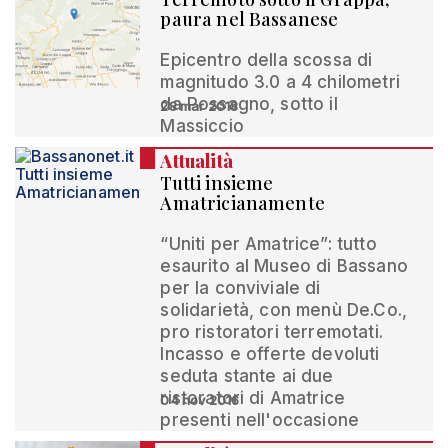
paura nel Bassanese
Epicentro della scossa di
magnitudo 3.0 a 4 chilometri
da Possagno, sotto il
28 mar 2018
Massiccio
Attualità
Tutti insieme
Amatricianamente
“Uniti per Amatrice”: tutto
esaurito al Museo di Bassano
per la conviviale di
solidarietà, con menù De.Co.,
pro ristoratori terremotati.
Incasso e offerte devoluti
seduta stante ai due
ristoratori di Amatrice
04 nov 2016
presenti nell'occasione