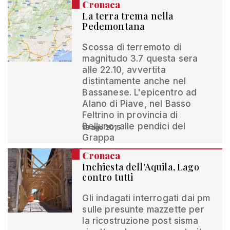
Cronaca
La terra trema nella
Pedemontana
Scossa di terremoto di
magnitudo 3.7 questa sera
alle 22.10, avvertita
distintamente anche nel
Bassanese. L'epicentro ad
Alano di Piave, nel Basso
Feltrino in provincia di
Belluno, alle pendici del
18 ago 2015
Grappa
Cronaca
Inchiesta dell'Aquila, Lago
contro tutti
Gli indagati interrogati dai pm
sulle presunte mazzette per
la ricostruzione post sisma