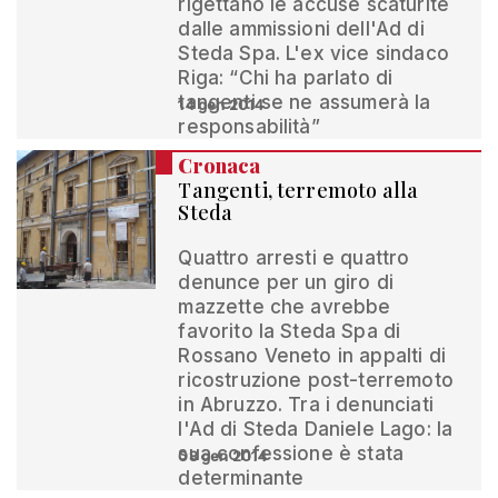
rigettano le accuse scaturite
dalle ammissioni dell'Ad di
Steda Spa. L'ex vice sindaco
Riga: “Chi ha parlato di
tangenti se ne assumerà la
14 gen 2014
responsabilità”
Cronaca
Tangenti, terremoto alla
Steda
Quattro arresti e quattro
denunce per un giro di
mazzette che avrebbe
favorito la Steda Spa di
Rossano Veneto in appalti di
ricostruzione post-terremoto
in Abruzzo. Tra i denunciati
l'Ad di Steda Daniele Lago: la
sua confessione è stata
08 gen 2014
determinante