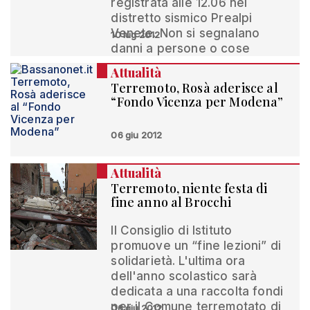
registrata alle 12.06 nel
distretto sismico Prealpi
Venete. Non si segnalano
10 lug 2012
danni a persone o cose
Attualità
Terremoto, Rosà aderisce al
“Fondo Vicenza per Modena”
06 giu 2012
Attualità
Terremoto, niente festa di
fine anno al Brocchi
Il Consiglio di Istituto
promuove un “fine lezioni” di
solidarietà. L'ultima ora
dell'anno scolastico sarà
dedicata a una raccolta fondi
per il Comune terremotato di
06 giu 2012