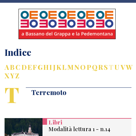
Indice
A
B
C
D
E
F
G
H
I
J
K
L
M
N
O
P
Q
R
S
T
U
V
W
X
Y
Z
T
Terremoto
Libri
Modalità lettura 1 - n.14