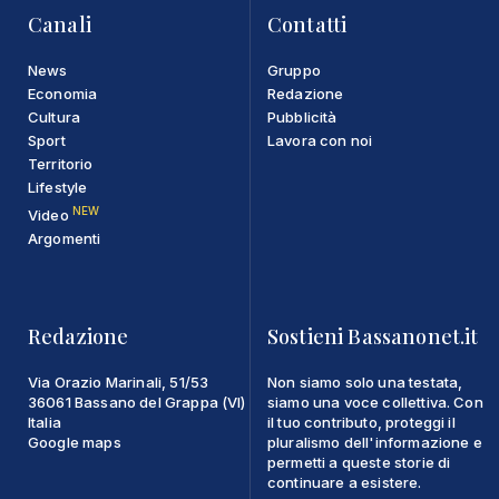
Canali
Contatti
News
Gruppo
Economia
Redazione
Cultura
Pubblicità
Sport
Lavora con noi
Territorio
Lifestyle
NEW
Video
Argomenti
Redazione
Sostieni Bassanonet.it
Via Orazio Marinali, 51/53
Non siamo solo una testata,
36061 Bassano del Grappa (VI)
siamo una voce collettiva. Con
Italia
il tuo contributo, proteggi il
Google maps
pluralismo dell'informazione e
permetti a queste storie di
continuare a esistere.