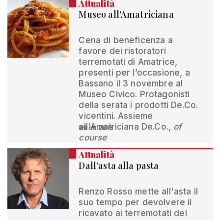
Attualità
Museo all'Amatriciana
Cena di beneficenza a
favore dei ristoratori
terremotati di Amatrice,
presenti per l’occasione, a
Bassano il 3 novembre al
Museo Civico. Protagonisti
della serata i prodotti De.Co.
vicentini. Assieme
all'Amatriciana De.Co.,
of
29 ott 2016
course
Attualità
Dall'asta alla pasta
Renzo Rosso mette all'asta il
suo tempo per devolvere il
ricavato ai terremotati del