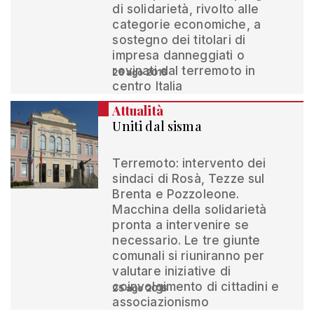
di solidarietà, rivolto alle
categorie economiche, a
sostegno dei titolari di
impresa danneggiati o
rovinati dal terremoto in
26 ago 2016
centro Italia
Attualità
Uniti dal sisma
Terremoto: intervento dei
sindaci di Rosà, Tezze sul
Brenta e Pozzoleone.
Macchina della solidarietà
pronta a intervenire se
necessario. Le tre giunte
comunali si riuniranno per
valutare iniziative di
coinvolgimento di cittadini e
25 ago 2016
associazionismo