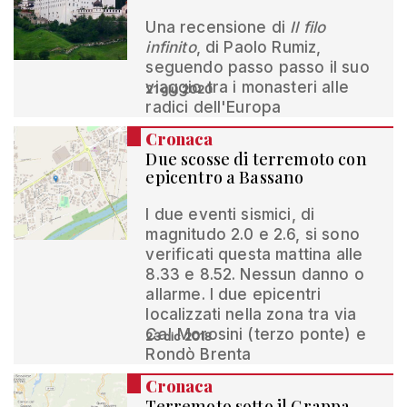
Una recensione di
Il filo
infinito
, di Paolo Rumiz,
seguendo passo passo il suo
viaggio tra i monasteri alle
21 giu 2020
radici dell'Europa
Cronaca
Due scosse di terremoto con
epicentro a Bassano
I due eventi sismici, di
magnitudo 2.0 e 2.6, si sono
verificati questa mattina alle
8.33 e 8.52. Nessun danno o
allarme. I due epicentri
localizzati nella zona tra via
Ca' Morosini (terzo ponte) e
23 dic 2018
Rondò Brenta
Cronaca
Terremoto sotto il Grappa,