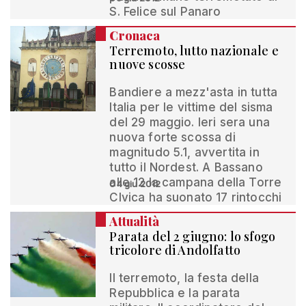
S. Felice sul Panaro
Cronaca
Terremoto, lutto nazionale e
nuove scosse
Bandiere a mezz'asta in tutta
Italia per le vittime del sisma
del 29 maggio. Ieri sera una
nuova forte scossa di
magnitudo 5.1, avvertita in
tutto il Nordest. A Bassano
alle 12 la campana della Torre
04 giu 2012
CIvica ha suonato 17 rintocchi
Attualità
Parata del 2 giugno: lo sfogo
tricolore di Andolfatto
Il terremoto, la festa della
Repubblica e la parata