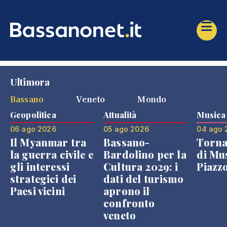
Ultimora
Bassano
Veneto
Mondo
Geopolitica
Attualità
Musica
06 ago 2026
05 ago 2026
04 ago 
Il Myanmar tra
Bassano-
Torna
la guerra civile e
Bardolino per la
di Mus
gli interessi
Cultura 2029: i
Piazz
strategici dei
dati del turismo
Paesi vicini
aprono il
confronto
veneto