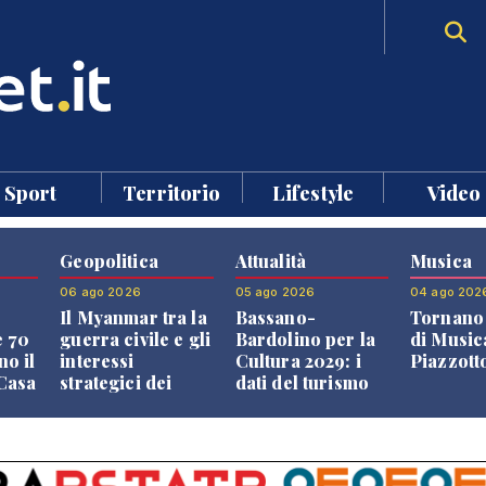
Sport
Territorio
Lifestyle
Video
Geopolitica
Attualità
Musica
06 ago 2026
05 ago 2026
04 ago 202
Il Myanmar tra la
Bassano-
Tornano 
e 70
guerra civile e gli
Bardolino per la
di Music
no il
interessi
Cultura 2029: i
Piazzott
"Casa
strategici dei
dati del turismo
Paesi vicini
aprono il
confronto veneto