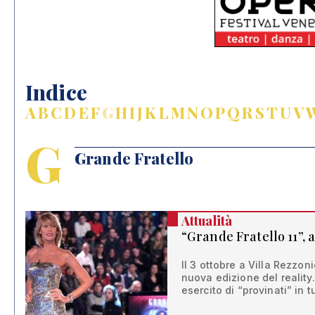
Indice
A
B
C
D
E
F
G
H
I
J
K
L
M
N
O
P
Q
R
S
T
U
V
G
Grande Fratello
Attualità
“Grande Fratello 11”, 
Il 3 ottobre a Villa Rezzon
nuova edizione del reality.
esercito di “provinati” in tu