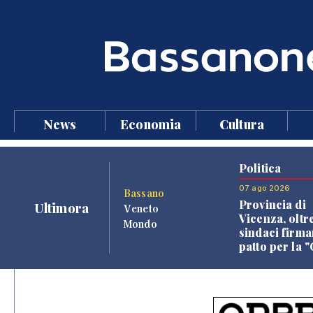
News
Economia
Cultura
Politica
07 ago 2026
Bassano
Provincia di
Ultimora
Veneto
Vicenza, oltr
Mondo
sindaci firma
patto per la 
dei Comuni"