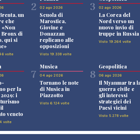
2
3
26
02 ago 2026
02 ago 2026
renta, un
Scuola di
La Corea del
re che
Marostica,
Nord verso un
: «Non
Giovine e
nuovo invio di
l Bronx di
Donazzan
truppe in Russia
, qui si
replicano alle
Visto 19.264 volte
ne»
opposizioni
46 volte
Visto 19.338 volte
à
Musica
Geopolitica
7
8
26
04 ago 2026
06 ago 2026
o-
Tornano le note
Il Myanmar tra l
no per la
di Musica in
guerra civile e
 2029: i
Piazzotto
gli interessi
l turismo
strategici dei
Visto 6.124 volte
il
Paesi vicini
to veneto
Visto 5.278 volte
4 volte