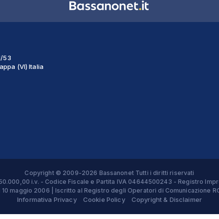
1/53
ppa (VI) Italia
Copyright © 2009-2026 Bassanonet Tutti i diritti riservati
 € 50.000,00 i.v. - Codice Fiscale e Partita IVA 04644500243 - Registro 
el 10 maggio 2006 | Iscritto al Registro degli Operatori di Comunicazion
Informativa Privacy
Cookie Policy
Copyright & Disclaimer