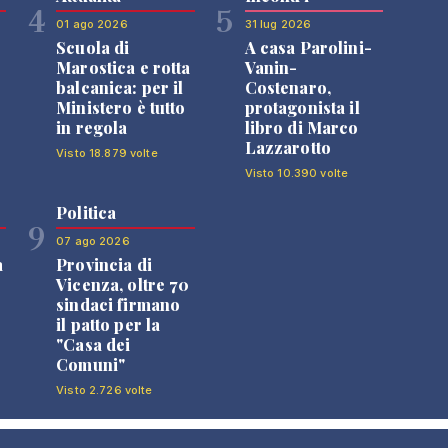
4
5
01 ago 2026
31 lug 2026
Scuola di
A casa Parolini-
Marostica e rotta
Vanin-
balcanica: per il
Costenaro,
Ministero è tutto
protagonista il
in regola
libro di Marco
Lazzarotto
Visto 18.879 volte
Visto 10.390 volte
Politica
9
07 ago 2026
a
Provincia di
Vicenza, oltre 70
sindaci firmano
il patto per la
"Casa dei
Comuni"
Visto 2.726 volte