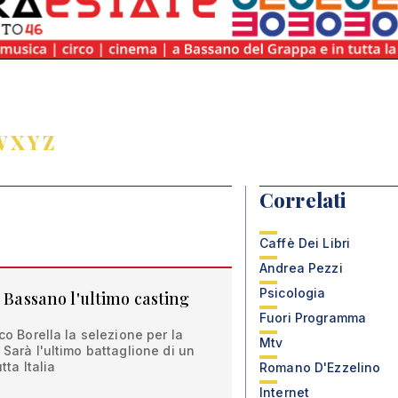
W
X
Y
Z
Correlati
Caffè Dei Libri
Andrea Pezzi
Psicologia
a Bassano l'ultimo casting
Fuori Programma
ico Borella la selezione per la
Mtv
 Sarà l'ultimo battaglione di un
tta Italia
Romano D'Ezzelino
Internet