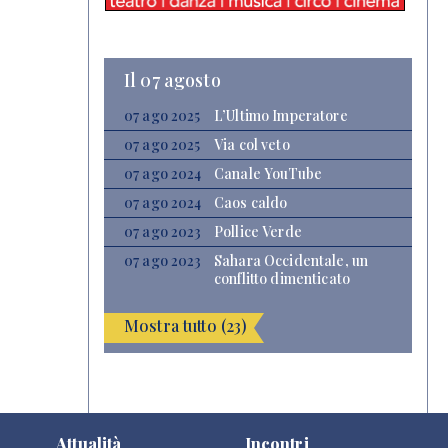
Il 07 agosto
07 ago 2025
L’Ultimo Imperatore
07 ago 2025
Via col veto
07 ago 2024
Canale YouTube
07 ago 2024
Caos caldo
07 ago 2023
Pollice Verde
07 ago 2023
Sahara Occidentale, un
conflitto dimenticato
Mostra tutto (23)
Attualità
Incontri