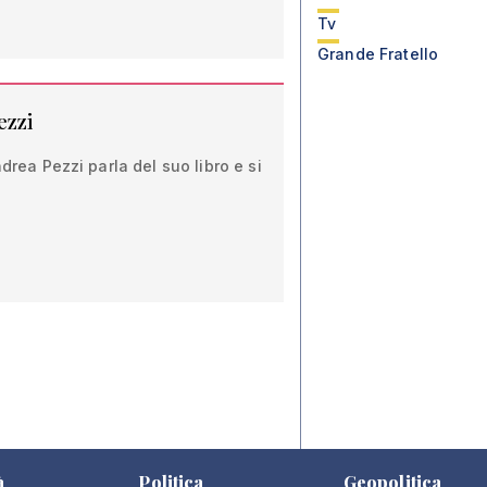
Tv
Grande Fratello
ezzi
ndrea Pezzi parla del suo libro e si
à
Politica
Geopolitica