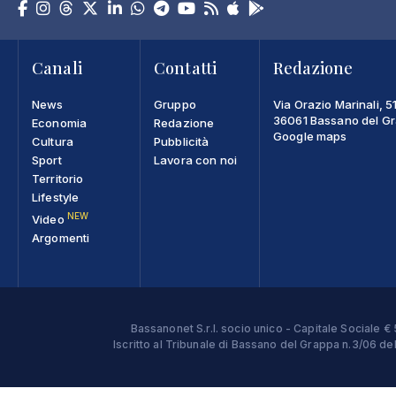
Canali
Contatti
Redazione
News
Gruppo
Via Orazio Marinali, 5
36061 Bassano del Gra
Economia
Redazione
Google maps
Cultura
Pubblicità
Sport
Lavora con noi
Territorio
Lifestyle
NEW
Video
Argomenti
Bassanonet S.r.l. socio unico - Capitale Sociale
Iscritto al Tribunale di Bassano del Grappa n.3/06 d