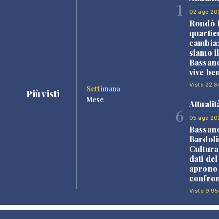
1
02 ago 20
Rondò B
quartie
cambia
siamo i
Bassano
vive be
Visto 22.3
Settimana
Più visti
Mese
Attualit
6
05 ago 20
Bassan
Bardoli
Cultura
dati de
aprono 
confron
Visto 9.95