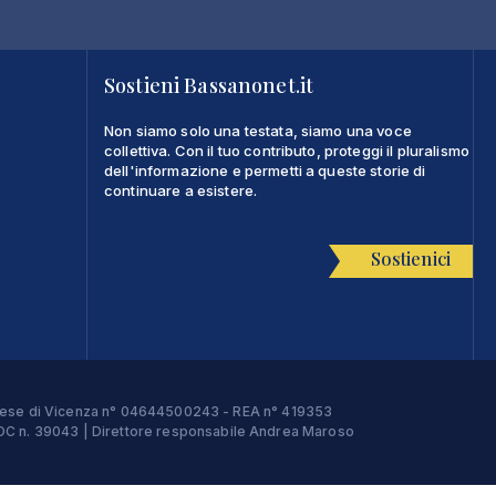
Sostieni Bassanonet.it
Non siamo solo una testata, siamo una voce
collettiva. Con il tuo contributo, proteggi il pluralismo
dell'informazione e permetti a queste storie di
continuare a esistere.
Sostienici
Imprese di Vicenza n° 04644500243 - REA n° 419353
e ROC n. 39043 | Direttore responsabile Andrea Maroso