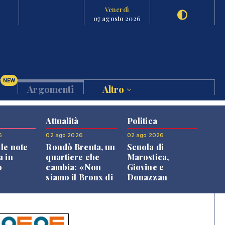
Venerdì
07 agosto 2026
NEW
Argomenti
Altro
Attualità
Politica
6
02 ago 2026
02 ago 2026
le note
Rondò Brenta, un
Scuola di
a in
quartiere che
Marostica,
o
cambia: «Non
Giovine e
siamo il Bronx di
Donazzan
Bassano, qui si
replicano alle
vive bene»
opposizioni