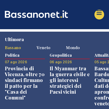
Ultimora
Bassano
Veneto
Mondo
Politica
Geopolitica
Attualit
07 ago 2026
06 ago 2026
05 ago 
Provincia di
Il Myanmar tra
Bassa
Vicenza, oltre 70
la guerra civile e
Bardo
sindaci firmano
gli interessi
Cultur
il patto per la
strategici dei
dati d
"Casa dei
Paesi vicini
apron
Comuni"
confr
venet