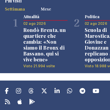
Più visti
Settimana
Mese
Attualità
Politica
1
2
02 ago 2026
02 ago 2026
Rondò Brenta, un
Scuola di
quartiere che
Marostica
cambia: «Non
Giovine e
siamo il Bronx di
Donazzan
Bassano, qui si
replicano 
vive bene»
opposizio
Visto 21.994 volte
Visto 18.988 v