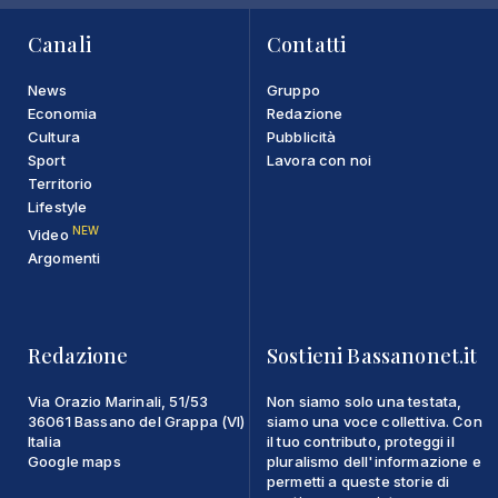
Canali
Contatti
News
Gruppo
Economia
Redazione
Cultura
Pubblicità
Sport
Lavora con noi
Territorio
Lifestyle
NEW
Video
Argomenti
Redazione
Sostieni Bassanonet.it
Via Orazio Marinali, 51/53
Non siamo solo una testata,
36061 Bassano del Grappa (VI)
siamo una voce collettiva. Con
Italia
il tuo contributo, proteggi il
Google maps
pluralismo dell'informazione e
permetti a queste storie di