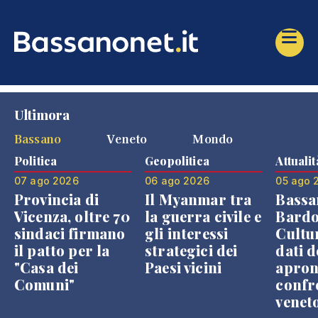
Ultimora
Bassano
Veneto
Mondo
Politica
Geopolitica
Attualit
07 ago 2026
06 ago 2026
05 ago 
Provincia di
Il Myanmar tra
Bassa
Vicenza, oltre 70
la guerra civile e
Bardo
sindaci firmano
gli interessi
Cultur
il patto per la
strategici dei
dati d
"Casa dei
Paesi vicini
apron
Comuni"
confr
venet