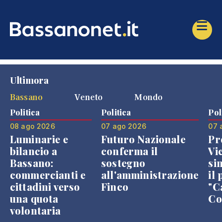
Ultimora
Bassano
Veneto
Mondo
Politica
Politica
Pol
08 ago 2026
07 ago 2026
07 
Luminarie e
Futuro Nazionale
Pr
bilancio a
conferma il
Vi
Bassano:
sostegno
si
commercianti e
all'amministrazione
il 
cittadini verso
Finco
"C
una quota
Co
volontaria