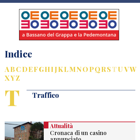
Indice
A
B
C
D
E
F
G
H
I
J
K
L
M
N
O
P
Q
R
S
T
U
V
W
X
Y
Z
T
Traffico
Attualità
Cronaca di un casino
annunciato