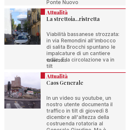
Ponte Nuovo
Attualità
La strettoia...ristretta
Viabilità bassanese strozzata:
in via Remondini all'imbocco
di salita Brocchi spuntano le
impalcature di un cantiere
edile. E la circolazione va in
12 set 2013
tilt
Attualità
Caos Generale
In un video su youtube, un
nostro utente documenta il
traffico in tilt di giovedì 8
dicembre all'altezza della
costruenda rotatoria al