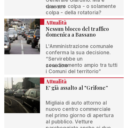
Generale Giardino. Ma è
davvero colpa - o solamente
12 dic 2011
colpa - della rotatoria?
Attualità
Nessun blocco del traffico
domenica a Bassano
L'Amministrazione comunale
conferma la sua decisione.
“Servirebbe un
coordinamento ampio tra tutti
24 feb 2010
i Comuni del territorio”
Attualità
E' già assalto al “Grifone”
Migliaia di auto attorno al
nuovo centro commerciale
nel primo giorno di apertura
al pubblico. Vetture