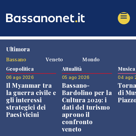
Ultimora
Bassano
Veneto
Mondo
Geopolitica
Attualità
Musica
06 ago 2026
05 ago 2026
04 ago 
Il Myanmar tra
Bassano-
Torna
la guerra civile e
Bardolino per la
di Mus
gli interessi
Cultura 2029: i
Piazz
strategici dei
dati del turismo
Paesi vicini
aprono il
confronto
veneto