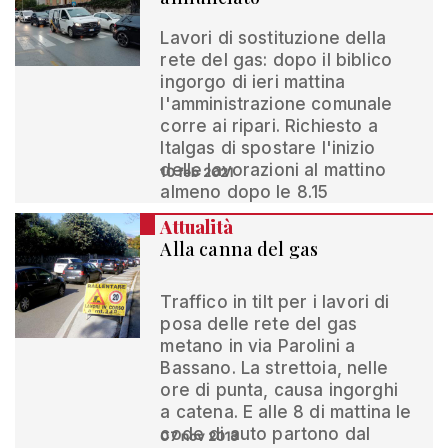
Lavori di sostituzione della
rete del gas: dopo il biblico
ingorgo di ieri mattina
l'amministrazione comunale
corre ai ripari. Richiesto a
Italgas di spostare l'inizio
delle lavorazioni al mattino
10 feb 2021
almeno dopo le 8.15
Attualità
Alla canna del gas
Traffico in tilt per i lavori di
posa delle rete del gas
metano in via Parolini a
Bassano. La strettoia, nelle
ore di punta, causa ingorghi
a catena. E alle 8 di mattina le
code di auto partono dal
07 nov 2013