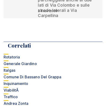
parcheggiate anche ai due
lati di Via Colombo e sulle
strade laterali a Via
24 nov 2009
Carpellina
Correlati
Rotatoria
Generale Giardino
Italgas
Comune Di Bassano Del Grappa
Inquinamento
ViabilitÃ
Traffico
Andrea Zonta