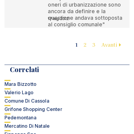
oneri di urbanizzazione sono
ancora da definire e la
questione andava sottoposta
17 lug 2012
al consiglio comunale"
1
2
3
Avanti
Correlati
Mara Bizzotto
Valerio Lago
Comune Di Cassola
Grifone Shopping Center
Pedemontana
Mercatino Di Natale