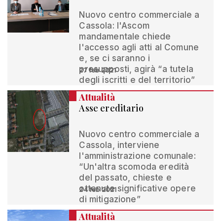
Nuovo centro commerciale a
Cassola: l'Ascom
mandamentale chiede
l'accesso agli atti al Comune
e, se ci saranno i
presupposti, agirà “a tutela
27 feb 2021
degli iscritti e del territorio”
Attualità
Asse ereditario
Nuovo centro commerciale a
Cassola, interviene
l'amministrazione comunale:
“Un'altra scomoda eredità
del passato, chieste e
ottenute significative opere
24 feb 2021
di mitigazione”
Attualità