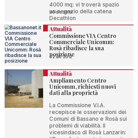
4000 mq: vi troverà spazio
un negozio della catena
20 dic 2012
Decathlon
Attualità
Commissione VIA Centro
Commerciale Unicomm:
Rosà ribadisce la sua
posizione
02 dic 2012
Attualità
Ampliamento Centro
Unicomm, richiesti nuovi
dati alla proprietà
La Commissione V.I.A.
recepisce le osservazioni dei
Comuni di Bassano e Rosà sui
problemi di viabilità. Il
vicesindaco di Rosà Lanzarin: