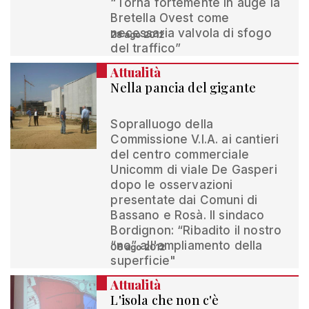
“Torna fortemente in auge la
Bretella Ovest come
necessaria valvola di sfogo
28 ago 2012
del traffico”
Attualità
Nella pancia del gigante
Sopralluogo della
Commissione V.I.A. ai cantieri
del centro commerciale
Unicomm di viale De Gasperi
dopo le osservazioni
presentate dai Comuni di
Bassano e Rosà. Il sindaco
Bordignon: “Ribadito il nostro
“no” all'ampliamento della
06 ago 2012
superficie"
Attualità
L'isola che non c'è