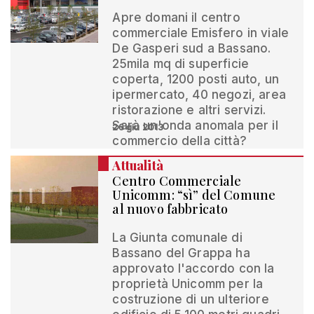
Apre domani il centro
commerciale Emisfero in viale
De Gasperi sud a Bassano.
25mila mq di superficie
coperta, 1200 posti auto, un
ipermercato, 40 negozi, area
ristorazione e altri servizi.
Sarà un'onda anomala per il
26 giu 2013
commercio della città?
Attualità
Centro Commerciale
Unicomm: “sì” del Comune
al nuovo fabbricato
La Giunta comunale di
Bassano del Grappa ha
approvato l'accordo con la
proprietà Unicomm per la
costruzione di un ulteriore