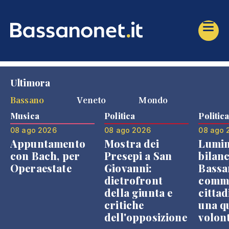
Ultimora
Bassano
Veneto
Mondo
Musica
Politica
Politic
08 ago 2026
08 ago 2026
08 ago 
Appuntamento
Mostra dei
Lumin
con Bach, per
Presepi a San
bilanc
Operaestate
Giovanni:
Bassa
dietrofront
comme
della giunta e
cittad
critiche
una q
dell'opposizione
volon