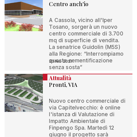
Centro anch'io
A Cassola, vicino all'Iper
Tosano, sorgerà un nuovo
centro commerciale di 3.700
mq di superficie di vendita.
La senatrice Guidolin (M5S)
alla Regione: “Interrompiamo
questa cementificazione
23 feb 2021
senza sosta”
Attualità
Pronti, VIA
Nuovo centro commerciale di
via Capitelvecchio: è online
l'istanza di Valutazione di
Impatto Ambientale di
Finpengo Spa. Martedì 12
giugno il progetto sarà