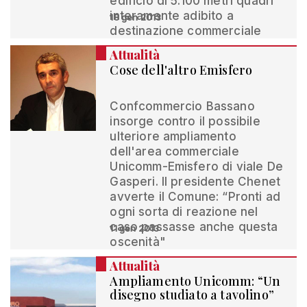
edificio di 5.100 metri quadri
interamente adibito a
18 gen 2013
destinazione commerciale
Attualità
Cose dell'altro Emisfero
Confcommercio Bassano
insorge contro il possibile
ulteriore ampliamento
dell'area commerciale
Unicomm-Emisfero di viale De
Gasperi. Il presidente Chenet
avverte il Comune: “Pronti ad
ogni sorta di reazione nel
caso passasse anche questa
11 gen 2013
oscenità"
Attualità
Ampliamento Unicomm: “Un
disegno studiato a tavolino”