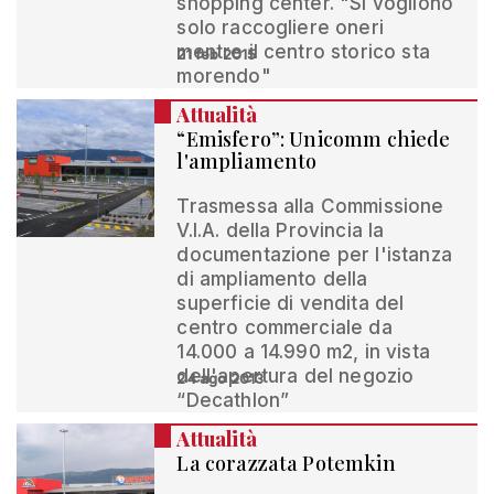
shopping center. "Si vogliono
solo raccogliere oneri
mentre il centro storico sta
21 feb 2015
morendo"
Attualità
“Emisfero”: Unicomm chiede
l'ampliamento
Trasmessa alla Commissione
V.I.A. della Provincia la
documentazione per l'istanza
di ampliamento della
superficie di vendita del
centro commerciale da
14.000 a 14.990 m2, in vista
dell'apertura del negozio
24 ago 2013
“Decathlon”
Attualità
La corazzata Potemkin