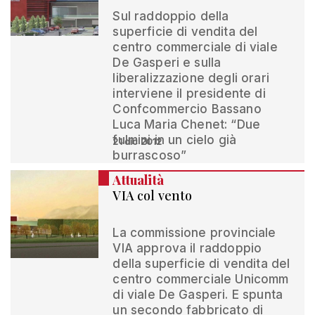
Sul raddoppio della
superficie di vendita del
centro commerciale di viale
De Gasperi e sulla
liberalizzazione degli orari
interviene il presidente di
Confcommercio Bassano
Luca Maria Chenet: “Due
fulmini in un cielo già
21 dic 2012
burrascoso”
Attualità
VIA col vento
La commissione provinciale
VIA approva il raddoppio
della superficie di vendita del
centro commerciale Unicomm
di viale De Gasperi. E spunta
un secondo fabbricato di