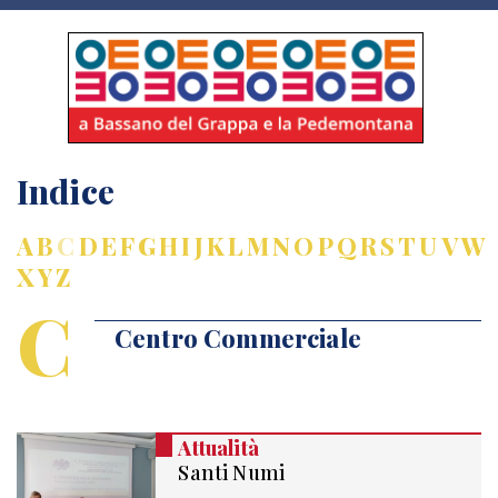
Indice
A
B
C
D
E
F
G
H
I
J
K
L
M
N
O
P
Q
R
S
T
U
V
W
X
Y
Z
C
Centro Commerciale
Attualità
Santi Numi