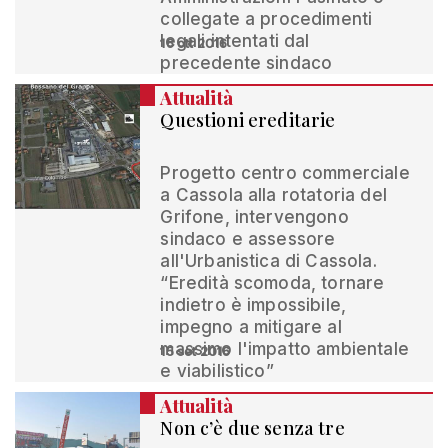
collegate a procedimenti
legali intentati dal
16 ott 2016
precedente sindaco
Attualità
Questioni ereditarie
Progetto centro commerciale
a Cassola alla rotatoria del
Grifone, intervengono
sindaco e assessore
all'Urbanistica di Cassola.
“Eredità scomoda, tornare
indietro è impossibile,
impegno a mitigare al
massimo l'impatto ambientale
15 set 2016
e viabilistico”
Attualità
Non c’è due senza tre