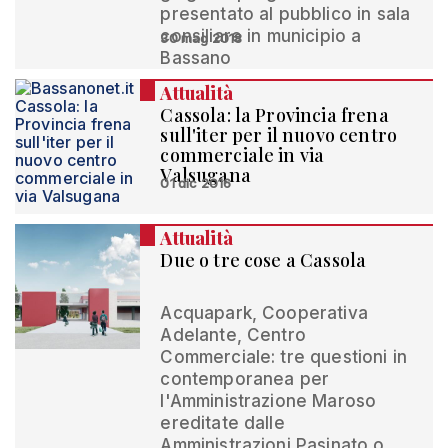
presentato al pubblico in sala
consiliare in municipio a
30 mag 2018
Bassano
Attualità
Cassola: la Provincia frena
sull'iter per il nuovo centro
commerciale in via
Valsugana
01 dic 2016
Attualità
Due o tre cose a Cassola
Acquapark, Cooperativa
Adelante, Centro
Commerciale: tre questioni in
contemporanea per
l'Amministrazione Maroso
ereditate dalle
Amministrazioni Pasinato o