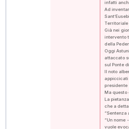
infatti anch
Ad inventar
Sant’Eusebi
Territoriale
Già nei gior
intervento 
della Pedem
Oggi Astuni
attaccato s
sul Ponte d
Il noto alb
appiccicati 
presidente
Ma questo è
La pietanza
che a detta 
“Sentenza a
“Un nome - 
vuole evoca