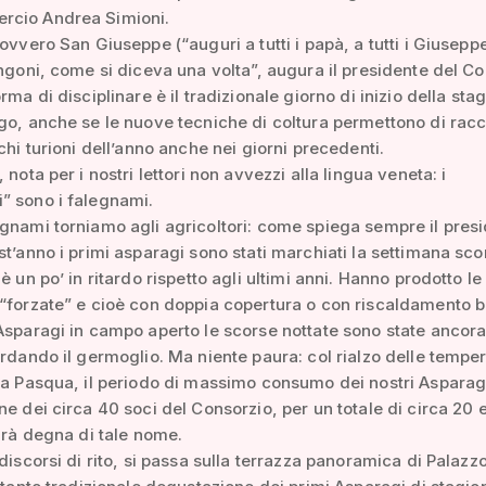
cio Andrea Simioni.
 ovvero San Giuseppe (“auguri a tutti i papà, a tutti i Giusepp
angoni, come si diceva una volta”, augura il presidente del C
rma di disciplinare è il tradizionale giorno di inizio della sta
go, anche se le nuove tecniche di coltura permettono di racc
nchi turioni dell’anno anche nei giorni precedenti.
 nota per i nostri lettori non avvezzi alla lingua veneta: i
” sono i falegnami.
gnami torniamo agli agricoltori: come spiega sempre il pres
st’anno i primi asparagi sono stati marchiati la settimana sc
è un po’ in ritardo rispetto agli ultimi anni. Hanno prodotto le
“forzate” e cioè con doppia copertura o con riscaldamento b
Asparagi in campo aperto le scorse nottate sono state ancora
ardando il germoglio. Ma niente paura: col rialzo delle tempe
 a Pasqua, il periodo di massimo consumo dei nostri Asparag
ne dei circa 40 soci del Consorzio, per un totale di circa 20 e
sarà degna di tale nome.
 discorsi di rito, si passa sulla terrazza panoramica di Palaz