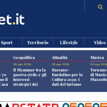
Sport
Territorio
Lifestyle
Video
Geopolitica
Attualità
Musica
06 ago 2026
05 ago 2026
04 ago 202
Il Myanmar tra la
Bassano-
Tornano 
e 70
guerra civile e gli
Bardolino per la
di Music
no il
interessi
Cultura 2029: i
Piazzott
"Casa
strategici dei
dati del turismo
Paesi vicini
aprono il
confronto veneto