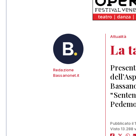
Attualità
La t
Present
Redazione
dell’As
Bassanonet.it
Bassano
“Senten
Pedemo
Pubblicato il
Visto 13.288 