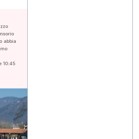
azzo
ensorio
to abbia
rimo
e 10:45