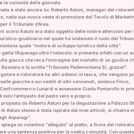
e la curiosità della giornata.
sela è stato ancora lui: Roberto Astuni, manager del ristoran
o, nella sua nuova veste di promotore del Tavolo di Marketi
 per il Tribunale d’Area.
ni scorsi Astuni era stato oggetto delle nostre attenzioni per 
turistico-giudiziario nel quale ha sostenuto il ruolo del Tribun
ontana quale “motore di sviluppo turistico della città”.
 getta l’Asparago oltre l’ostacolo: si presenta infatti con un 
ulla giacca che reca l’immagine del martello di un giudice c
i Bassano e la scritta “Tribunale Pedemontana Sì, grazie!”.
ergatore e ristoratore ha altri adesivi in tasca, che vengono po
sulle giacche e sui vestiti di altri convenuti, sindaco Finco,
 Confcommercio Lunardi e assessore Giada Pontarollo in prim
 solo l’antipasto del pasto vero e proprio.
 proposta da Roberto Astuni per la degustazione a Palazzo S
di Astuni stesso è stata ispirata dai miei articoli, si chiama in
gli Asparagi”.
spiega un volantino “allegato” al piatto, a firma del ristorato
re una sentenza positiva per la nostra comunità. Con questo 