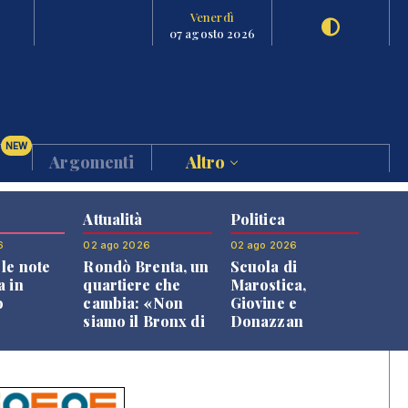
Venerdì
07 agosto 2026
NEW
Argomenti
Altro
Attualità
Politica
6
02 ago 2026
02 ago 2026
le note
Rondò Brenta, un
Scuola di
a in
quartiere che
Marostica,
o
cambia: «Non
Giovine e
siamo il Bronx di
Donazzan
Bassano, qui si
replicano alle
vive bene»
opposizioni