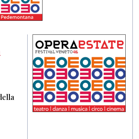
a
della