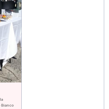
la
o Bianco