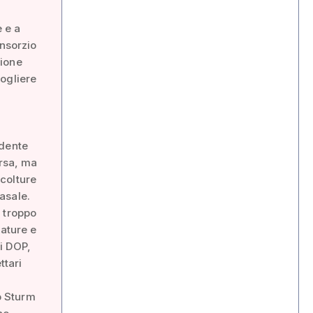
e e a
onsorzio
gione
ogliere
idente
orsa, ma
 colture
asale.
 troppo
rature e
i DOP,
ttari
zo Sturm