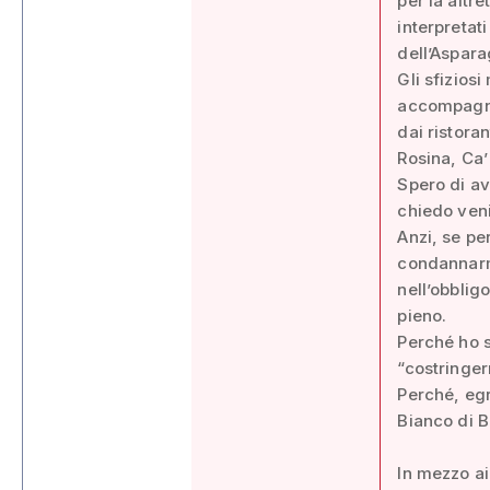
per la altr
interpretat
dell’Aspara
Gli sfiziosi
accompagnat
dai ristora
Rosina, Ca’ 
Spero di av
chiedo veni
Anzi, se pe
condannarmi
nell’obblig
pieno.
Perché ho 
“costringe
Perché, egr
Bianco di B
In mezzo ai