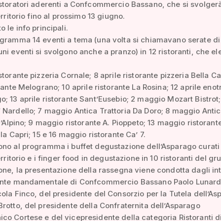
storatori aderenti a Confcommercio Bassano, che si svolgerà
erritorio fino al prossimo 13 giugno.
 le info principali.
gramma 14 eventi a tema (una volta si chiamavano serate di
ni eventi si svolgono anche a pranzo) in 12 ristoranti, che el
torante pizzeria Cornale; 8 aprile ristorante pizzeria Bella Ca
rante Melograno; 10 aprile ristorante La Rosina; 12 aprile enot
; 13 aprile ristorante Sant’Eusebio; 2 maggio Mozart Bistrot;
Nardello; 7 maggio Antica Trattoria Da Doro; 8 maggio Anti
ll’Alpino; 9 maggio ristorante A. Pioppeto; 13 maggio ristorant
la Capri; 15 e 16 maggio ristorante Ca’ 7.
no al programma i buffet degustazione dell’Asparago curati 
erritorio e i finger food in degustazione in 10 ristoranti del gr
one, la presentazione della rassegna viene condotta dagli in
ente mandamentale di Confcommercio Bassano Paolo Lunardi
ola Finco, del presidente del Consorzio per la Tutela dell’A
rotto, del presidente della Confraternita dell’Asparago
o Cortese e del vicepresidente della categoria Ristoranti d