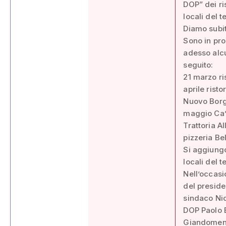
DOP” dei ri
locali del t
Diamo subito
Sono in pro
adesso alcu
seguito:
21 marzo ris
aprile risto
Nuovo Borgo
maggio Ca’ 
Trattoria A
pizzeria Bel
Si aggiungo
locali del t
Nell’occasi
del presid
sindaco Nic
DOP Paolo B
Giandomenic