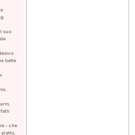
te
ng
il suo
ale
adesivo
he batte
i
is.
turm,
fatti
re - che
piatto,