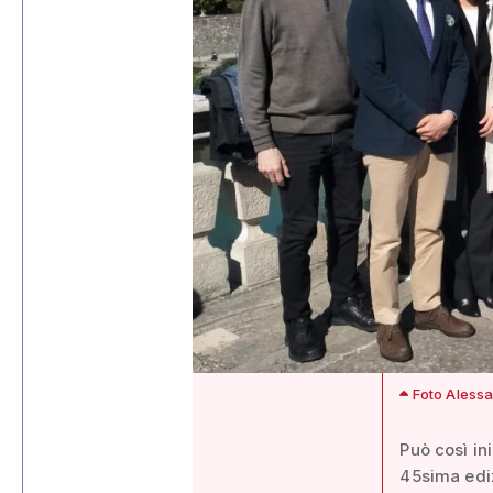
Foto Alessa
Può così in
45sima edi