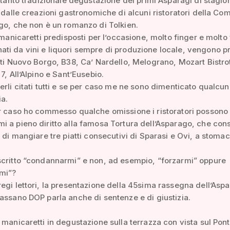
ettanto tradizionale degustazione dei primi Asparagi di stagio
i dalle creazioni gastronomiche di alcuni ristoratori della C
go, che non è un romanzo di Tolkien.
 manicaretti predisposti per l’occasione, molto finger e molto 
i da vini e liquori sempre di produzione locale, vengono p
nti Nuovo Borgo, B38, Ca’ Nardello, Melograno, Mozart Bistro
7, All’Alpino e Sant’Eusebio.
erli citati tutti e se per caso me ne sono dimenticato qualcun
a.
r caso ho commesso qualche omissione i ristoratori possono
 a pieno diritto alla famosa Tortura dell’Asparago, che cons
o di mangiare tre piatti consecutivi di Sparasi e Ovi, a stoma
scritto “condannarmi” e non, ad esempio, “forzarmi” oppure
rmi”?
egi lettori, la presentazione della 45sima rassegna dell’Asp
assano DOP parla anche di sentenze e di giustizia.
 manicaretti in degustazione sulla terrazza con vista sul Pont