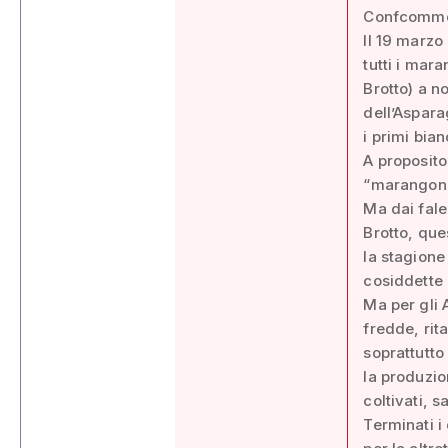
Confcommer
Il 19 marzo
tutti i mar
Brotto) a no
dell’Aspara
i primi bia
A proposito,
“marangoni
Ma dai fale
Brotto, que
la stagione 
cosiddette 
Ma per gli 
fredde, rit
soprattutto
la produzio
coltivati, 
Terminati i