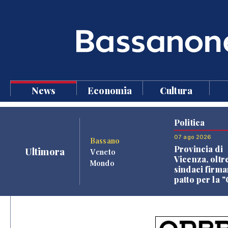
News
Economia
Cultura
Politica
07 ago 2026
Bassano
Provincia di
Ultimora
Veneto
Vicenza, oltr
Mondo
sindaci firma
patto per la 
dei Comuni"