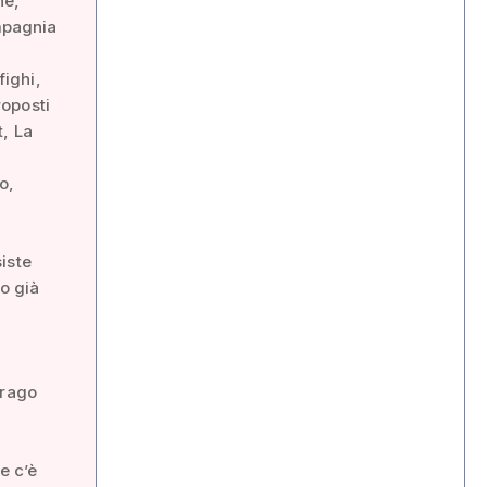
ne,
ompagnia
fighi,
roposti
t, La
o,
iste
co già
arago
e c’è