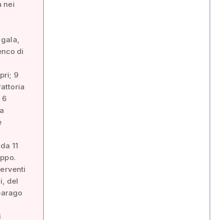
 nei
 gala,
enco di
pri; 9
rattoria
 6
ca
e
da 11
uppo.
terventi
, del
sparago
i