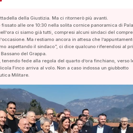
ttadella della Giustizia. Ma ci ritornerò più avanti.
è fissato alle ore 10:30 nella solita cornice panoramica di Pal
ell’ora ci siamo già tutti, compresi alcuni sindaci del compr
r l’occasione. Ma restiamo ancora in attesa che l’appuntamen
iamo aspettando il sindaco”, ci dice qualcuno riferendosi al p
i Bassano del Grappa.
 tenendo fede alla regola del quarto d’ora finchiano, verso l
Nicola Finco arriva al volo. Non a caso indossa un giubbotto
utica Militare.