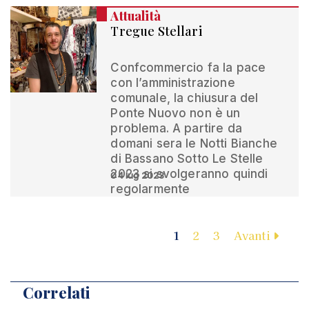
Attualità
Tregue Stellari
Confcommercio fa la pace
con l’amministrazione
comunale, la chiusura del
Ponte Nuovo non è un
problema. A partire da
domani sera le Notti Bianche
di Bassano Sotto Le Stelle
2023 si svolgeranno quindi
04 lug 2023
regolarmente
1
2
3
Avanti
Correlati