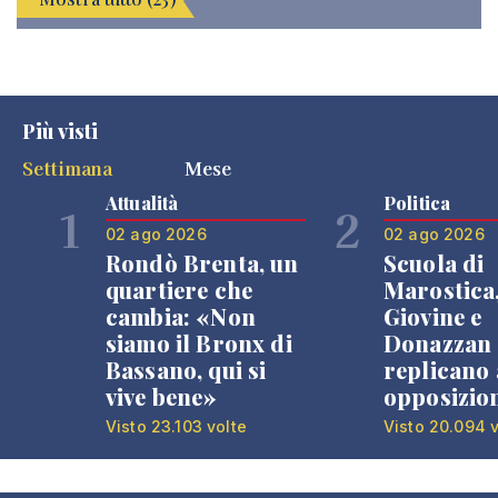
Più visti
Settimana
Mese
Attualità
Politica
1
2
02 ago 2026
02 ago 2026
Rondò Brenta, un
Scuola di
quartiere che
Marostica
cambia: «Non
Giovine e
siamo il Bronx di
Donazzan
Bassano, qui si
replicano 
vive bene»
opposizio
Visto 23.103 volte
Visto 20.094 v