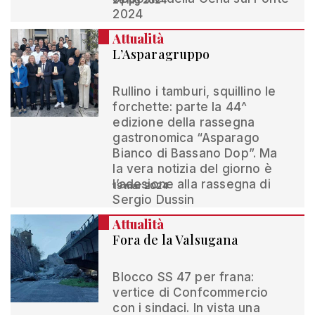
26 lug 2024
2024
Attualità
L’Asparagruppo
Rullino i tamburi, squillino le
forchette: parte la 44^
edizione della rassegna
gastronomica “Asparago
Bianco di Bassano Dop”. Ma
la vera notizia del giorno è
l’adesione alla rassegna di
19 mar 2024
Sergio Dussin
Attualità
Fora de la Valsugana
Blocco SS 47 per frana:
vertice di Confcommercio
con i sindaci. In vista una