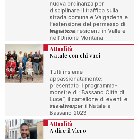
nuova ordinanza per
disciplinare il traffico sulla
strada comunale Valgadena e
l’estensione del permesso di
transito ai residenti in Valle e
23 gen 2024
nell’Unione Montana
Attualità
Natale con chi vuoi
Tutti insieme
appassionatamente:
presentato il programma-
monstre di “Bassano Città di
Luce”, il cartellone di eventi e
iniziative per il Natale a
23 nov 2023
Bassano 2023
Attualità
A dire il Viero