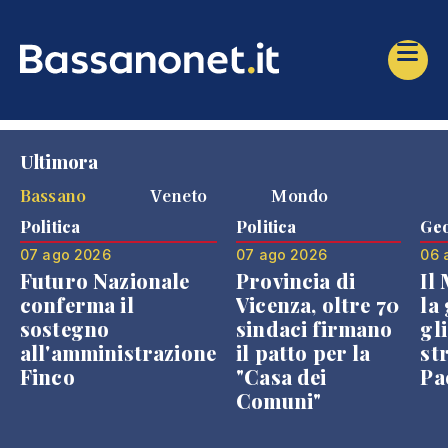
Ultimora
Bassano
Veneto
Mondo
Politica
Politica
Geo
07 ago 2026
07 ago 2026
06 
Futuro Nazionale
Provincia di
Il
conferma il
Vicenza, oltre 70
la 
sostegno
sindaci firmano
gli
all'amministrazione
il patto per la
st
Finco
"Casa dei
Pae
Comuni"