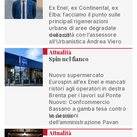
Ex Enel, ex Continental, ex
Elba: facciamo il punto sulle
principali rigenerazioni
urbane di aree degradate
della città con l’assessore
11 ott 2023
all’Urbanistica Andrea Viero
Attualità
Spin nel fianco
Nuovo supermercato
Eurospin all’ex Enel e mancati
ristori agli operatori in destra
Brenta per i lavori sul Ponte
Nuovo: Confcommercio
Bassano a gamba tesa contro
le decisioni
30 set 2023
dell’amministrazione Pavan
Attualità