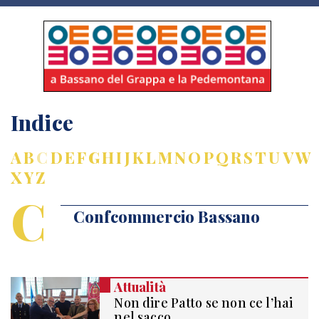
Indice
A
B
C
D
E
F
G
H
I
J
K
L
M
N
O
P
Q
R
S
T
U
V
W
X
Y
Z
C
Confcommercio Bassano
Attualità
Non dire Patto se non ce l’hai
nel sacco