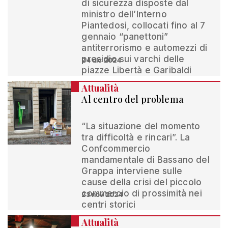
di sicurezza disposte dal
ministro dell’Interno
Piantedosi, collocati fino al 7
gennaio “panettoni”
antiterrorismo e automezzi di
presidio sui varchi delle
24 dic 2024
piazze Libertà e Garibaldi
Attualità
Al centro del problema
“La situazione del momento
tra difficoltà e rincari”. La
Confcommercio
mandamentale di Bassano del
Grappa interviene sulle
cause della crisi del piccolo
commercio di prossimità nei
23 nov 2024
centri storici
Attualità