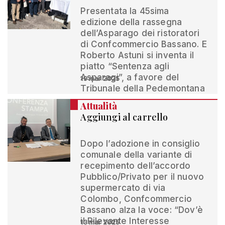
Presentata la 45sima
edizione della rassegna
dell’Asparago dei ristoratori
di Confcommercio Bassano. E
Roberto Astuni si inventa il
piatto “Sentenza agli
Asparagi”, a favore del
19 mar 2025
Tribunale della Pedemontana
Attualità
Aggiungi al carrello
Dopo l’adozione in consiglio
comunale della variante di
recepimento dell’accordo
Pubblico/Privato per il nuovo
supermercato di via
Colombo, Confcommercio
Bassano alza la voce: “Dov’è
il Rilevante Interesse
13 mar 2025