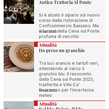
Antica Trattoria Al Ponte
Si è alzato il sipario sul nuovo
corso della ristorazione di
Confcommercio Bassano. Ma
il format della Cena sul Ponte
15 set 2023
profuma di vecchio
Attualità
Ho preso un granchio
Tra luci arancio e tartufi neri,
attendendo al varco il
granchio blu. Il resoconto
della Cena sul Ponte 2023,
trasferita a Villa Ca’
Rezzonico per l’incertezza
15 set 2023
meteo
Attualità