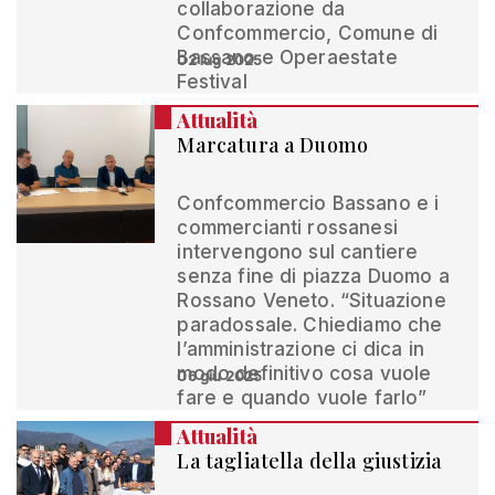
collaborazione da
Confcommercio, Comune di
Bassano e Operaestate
02 lug 2025
Festival
Attualità
Marcatura a Duomo
Confcommercio Bassano e i
commercianti rossanesi
intervengono sul cantiere
senza fine di piazza Duomo a
Rossano Veneto. “Situazione
paradossale. Chiediamo che
l’amministrazione ci dica in
modo definitivo cosa vuole
06 giu 2025
fare e quando vuole farlo”
Attualità
La tagliatella della giustizia