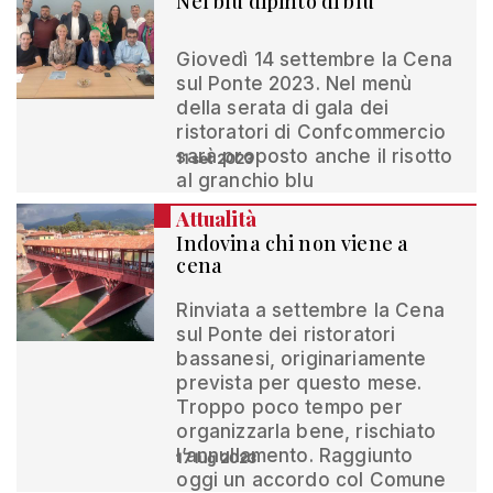
Nel blu dipinto di blu
Giovedì 14 settembre la Cena
sul Ponte 2023. Nel menù
della serata di gala dei
ristoratori di Confcommercio
sarà proposto anche il risotto
11 set 2023
al granchio blu
Attualità
Indovina chi non viene a
cena
Rinviata a settembre la Cena
sul Ponte dei ristoratori
bassanesi, originariamente
prevista per questo mese.
Troppo poco tempo per
organizzarla bene, rischiato
l’annullamento. Raggiunto
17 lug 2023
oggi un accordo col Comune