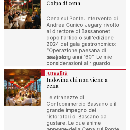
Colpo di cena
Cena sul Ponte. Intervento di
Andrea Cunico Jegary rivolto
al direttore di Bassanonet
dopo l’articolo sull’edizione
2024 del gala gastronomico:
“Operazione paesana di
marketing anni ‘60”. Le mie
29 lug 2024
considerazioni al riguardo
Attualità
Indovina chi non viene a
cena
Le stranezze di
Confcommercio Bassano e il
grande impegno dei
ristoratori di Bassano da
gustare. Le due anime
opposte della Cena sul Ponte