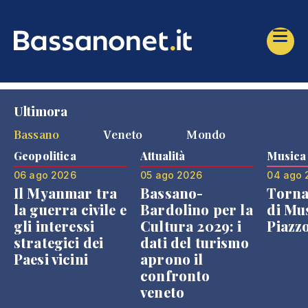
Ultimora
Bassano
Veneto
Mondo
Geopolitica
Attualità
Musica
06 ago 2026
05 ago 2026
04 ago 
Il Myanmar tra
Bassano-
Torna
la guerra civile e
Bardolino per la
di Mus
gli interessi
Cultura 2029: i
Piazz
strategici dei
dati del turismo
Paesi vicini
aprono il
confronto
veneto