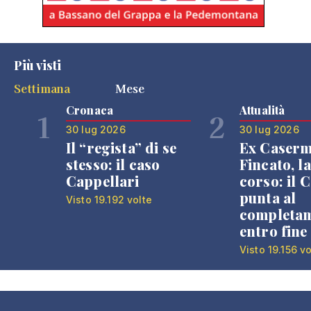
Più visti
Settimana
Mese
Cronaca
Attualità
1
2
30 lug 2026
30 lug 2026
Il “regista” di se
Ex Caser
stesso: il caso
Fincato, la
Cappellari
corso: il
punta al
Visto 19.192 volte
completa
entro fine
Visto 19.156 vo