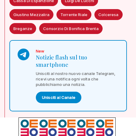
Cassa Di Espanzione
Luigi De Lucchi
Giustino Mezzalira
Torrente Riale
Colceresa
Breganze
Consorzio Di Bonifica Brenta
New
Notizie flash sul tuo
smartphone
Unisciti al nostro nuovo canale Telegram,
ricevi una notifica ogni volta che
pubblichiamo una notizia.
Unisciti al Canale