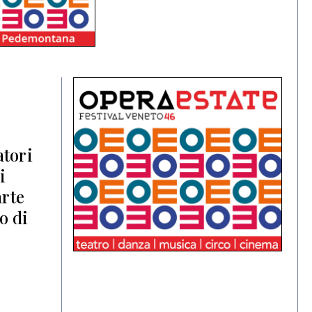
atori
i
arte
o di