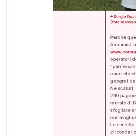
Sergio Dussi
(foto Alessan
Perché ques
Amministraz
www.comune
operatori d
“periferia 
concreta st
geografica 
Ne scaturì,
260 pagine,
morale di B
sfogliare a
meraviglios
Le sei citt
circondari