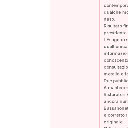
contemporan
qualche mod
naso.
Risultato f
presidente 
l'Esagono s
quell'unica
informazion
conoscenza 
consultazio
metallo e fo
Due pubblic
A mantenern
Ristoratori
ancora nume
Bassanonet,
e corretto r
originale.