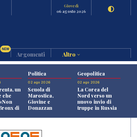
Giovedì
06 agosto 2026
NEW
Argomenti
Altro
Politica
Geopolitica
6
02 ago 2026
02 ago 2026
enta, un
Scuola di
La Corea del
e che
Marostica,
Nord verso un
 «Non
Giovine e
nuovo invio di
 Bronx di
Donazzan
truppe in Russia
 qui si
replicano alle
e»
opposizioni