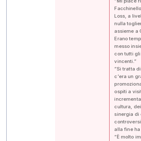
“Mi piace r
Facchinell
Loss, a liv
nulla togli
assieme a G
Erano tempi
messo insie
con tutti gl
vincenti.”
“Si tratta d
c'era un gr
promozional
ospiti a vis
incrementar
cultura, dei
sinergia di 
controversi
alla fine ha
“È molto im