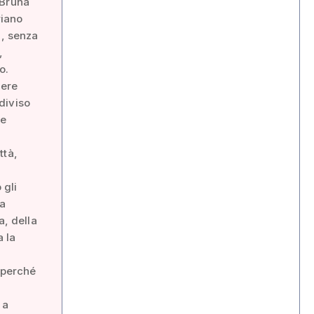
 Bruna
riano
ù, senza
,
o.
vere
diviso
re
ttà,
 gli
 a
a, della
a la
 perché
 a