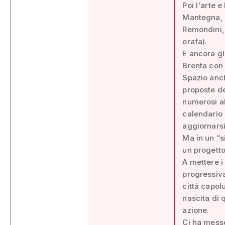
Poi l'arte 
Mantegna, An
Remondini, l
orafa).
E ancora gli
Brenta con 
Spazio anch
proposte de
numerosi al
calendario 
aggiornarsi
Ma in un “s
un progetto
A mettere i
progressivam
città capol
nascita di 
azione.
Ci ha messo