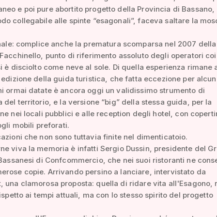
eo e poi pure abortito progetto della Provincia di Bassano, 
o collegabile alle spinte “esagonali”, faceva saltare la mos
inale: complice anche la prematura scomparsa nel 2007 della
Facchinello, punto di riferimento assoluto degli operatori coi
i è disciolto come neve al sole. Di quella esperienza rimane
 edizione della guida turistica, che fatta eccezione per alcu
i ormai datate è ancora oggi un validissimo strumento di
del territorio, e la versione “big” della stessa guida, per la
ne nei locali pubblici e alle reception degli hotel, con coperti
gli mobili preforati.
azioni che non sono tuttavia finite nel dimenticatoio.
e viva la memoria è infatti Sergio Dussin, presidente del G
 Bassanesi di Confcommercio, che nei suoi ristoranti ne cons
rose copie. Arrivando persino a lanciare, intervistato da
 una clamorosa proposta: quella di ridare vita all'Esagono, 
ispetto ai tempi attuali, ma con lo stesso spirito del progetto