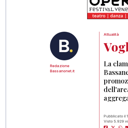
Attualità
Vogl
La clam
Redazione
Bassane
Bassanonet.it
promozi
dell'ar
aggrega
Pubblicato il 
Visto 5.929 v