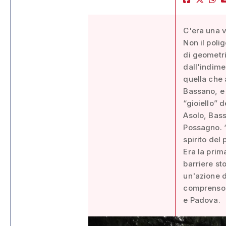
C'era una v
Non il poli
di geometri
dall'indim
quella che
Bassano, e a
“gioiello” 
Asolo, Bass
Possagno. “
spirito del 
Era la prim
barriere st
un'azione di
comprensori
e Padova.