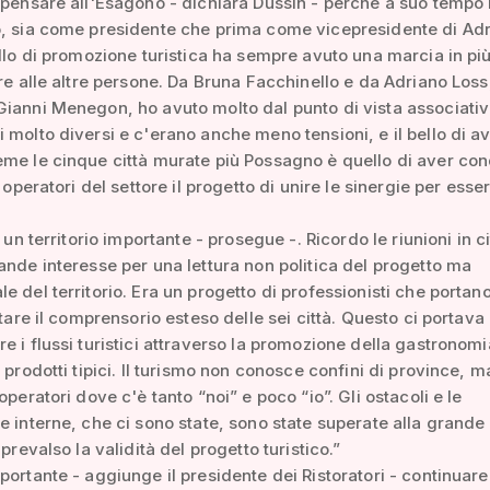
ipensare all'Esagono - dichiara Dussin - perché a suo tempo
o, sia come presidente che prima come vicepresidente di Ad
ello di promozione turistica ha sempre avuto una marcia in pi
ere alle altre persone. Da Bruna Facchinello e da Adriano Loss
ianni Menegon, ho avuto molto dal punto di vista associativ
 molto diversi e c'erano anche meno tensioni, e il bello di a
me le cinque città murate più Possagno è quello di aver con
i operatori del settore il progetto di unire le sinergie per esse
i un territorio importante - prosegue -. Ricordo le riunioni in ci
ande interesse per una lettura non politica del progetto ma
e del territorio. Era un progetto di professionisti che portano
itare il comprensorio esteso delle sei città. Questo ci portava
e i flussi turistici attraverso la promozione della gastronomi
 prodotti tipici. Il turismo non conosce confini di province, m
operatori dove c'è tanto “noi” e poco “io”. Gli ostacoli e le
e interne, che ci sono state, sono state superate alla grande
 prevalso la validità del progetto turistico.”
portante - aggiunge il presidente dei Ristoratori - continuare