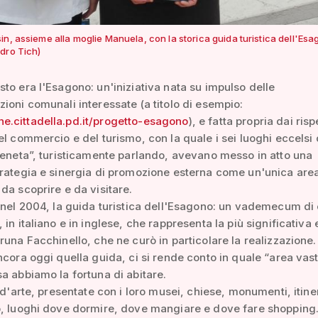
n, assieme alla moglie Manuela, con la storica guida turistica dell'Es
dro Tich)
to era l'Esagono: un'iniziativa nata su impulso delle
ioni comunali interessate (a titolo di esempio:
.cittadella.pd.it/progetto-esagono
), e fatta propria dai risp
el commercio e del turismo, con la quale i sei luoghi eccelsi 
veneta”, turisticamente parlando, avevano messo in atto una
rategia e sinergia di promozione esterna come un'unica are
da scoprire e da visitare.
 nel 2004, la guida turistica dell'Esagono: un vademecum di 
 in italiano e in inglese, che rappresenta la più significativa 
runa Facchinello, che ne curò in particolare la realizzazione.
ncora oggi quella guida, ci si rende conto in quale “area vas
a abbiamo la fortuna di abitare.
à d'arte, presentate con i loro musei, chiese, monumenti, itine
o, luoghi dove dormire, dove mangiare e dove fare shopping