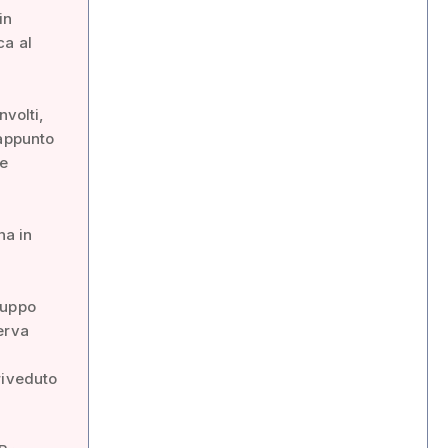
in
ca al
nvolti,
 appunto
ne
na in
ruppo
erva
riveduto