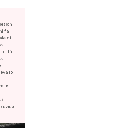
lezioni
ni fa
ale di
io
i città
o:
e
ueva lo
te le
a
vi
Treviso