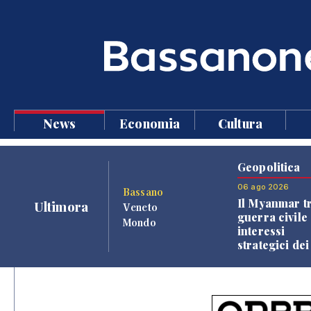
News
Economia
Cultura
Geopolitica
06 ago 2026
Bassano
Il Myanmar tr
Ultimora
Veneto
guerra civile 
Mondo
interessi
strategici dei
Paesi vicini