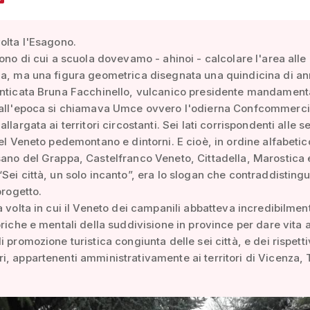
olta l'Esagono.
gono di cui a scuola dovevamo - ahinoi - calcolare l'area alle 
a, ma una figura geometrica disegnata una quindicina di an
enticata Bruna Facchinello, vulcanico presidente mandament
 all'epoca si chiamava Umce ovvero l'odierna Confcommerc
llargata ai territori circostanti. Sei lati corrispondenti alle se
del Veneto pedemontano e dintorni. E cioè, in ordine alfabetic
ano del Grappa, Castelfranco Veneto, Cittadella, Marostica 
Sei città, un solo incanto”, era lo slogan che contraddisting
progetto.
a volta in cui il Veneto dei campanili abbatteva incredibilmen
oriche e mentali della suddivisione in province per dare vita 
 promozione turistica congiunta delle sei città, e dei rispetti
, appartenenti amministrativamente ai territori di Vicenza, 