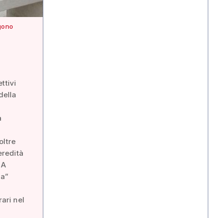
agono
ettivi
della
a
oltre
eredità
 A
ta”
rari nel
.