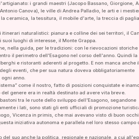
e l'artigianato: i grandi maestri (Jacopo Bassano, Giorgione, 
tonio Canova), le ville di Andrea Palladio, le arti e i mestier
a ceramica, la tessitura, il mobile d'arte, la treccia di paglia
 itinerari naturalistici: pianura e colline dei sei territori, il Ca
i suoi luoghi di interesse, il Monte Grappa.
e, nella guida, per le tradizioni: con le rievocazioni storiche
ntro il perimetro dell'Esagono nel corso dell'anno. Quindi la 
berghi e ristoranti aderenti al progetto. E non manca anche i
degli eventi, che per sua natura doveva obbligatoriamente
 ogni anno.
istema” come il nostro, fatto di posizioni conquistate e inamov
 del genere era in realtà destinato ad avere vita breve.
 bastoni tra le ruote dello sviluppo dell'Esagono, segandone
ente i lati, sono stati gli enti ufficiali di promozione turistic
uogo, Vicenza in primis, che mai avevano visto di buon occhi
questa iniziativa autonoma e parallela nel loro stesso campo 
 del suo anche la politica, regionale e nazionale, a cui all'ep