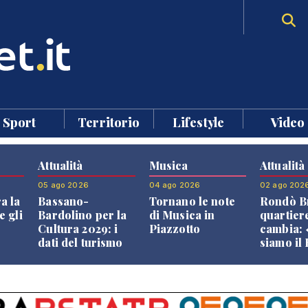
Sport
Territorio
Lifestyle
Video
Attualità
Musica
Attualità
05 ago 2026
04 ago 2026
02 ago 202
a la
Bassano-
Tornano le note
Rondò Br
e gli
Bardolino per la
di Musica in
quartier
Cultura 2029: i
Piazzotto
cambia:
dati del turismo
siamo il
aprono il
Bassano,
confronto veneto
vive ben