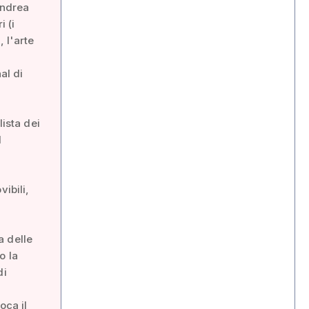
Andrea
i (i
, l'arte
nal di
lista dei
l
ibili,
a delle
o la
di
oca il