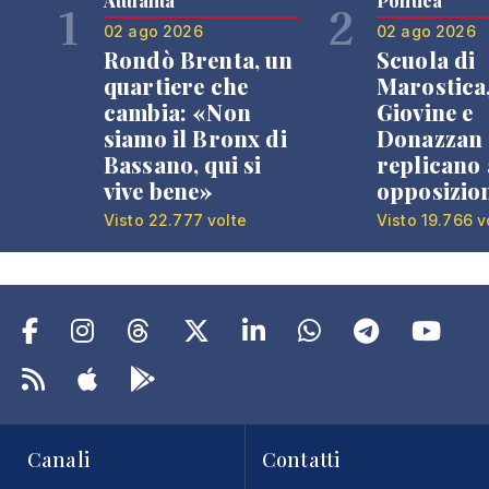
Attualità
Politica
1
2
02 ago 2026
02 ago 2026
Rondò Brenta, un
Scuola di
quartiere che
Marostica
cambia: «Non
Giovine e
siamo il Bronx di
Donazzan
Bassano, qui si
replicano 
vive bene»
opposizio
Visto 22.777 volte
Visto 19.766 v
Canali
Contatti