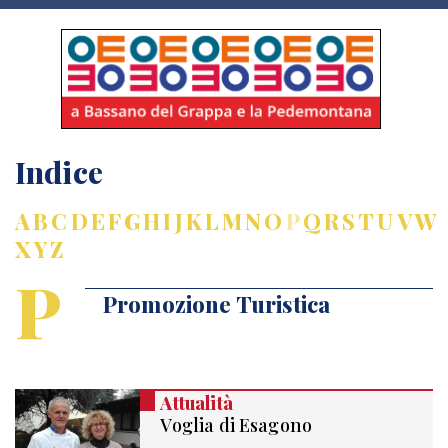
Indice
A
B
C
D
E
F
G
H
I
J
K
L
M
N
O
P
Q
R
S
T
U
V
W
X
Y
Z
P
Promozione Turistica
Attualità
Voglia di Esagono