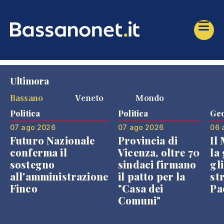
Ultimora
Bassano
Veneto
Mondo
Politica
Politica
Geo
07 ago 2026
07 ago 2026
06 
Futuro Nazionale
Provincia di
Il
conferma il
Vicenza, oltre 70
la 
sostegno
sindaci firmano
gli
all'amministrazione
il patto per la
st
Finco
"Casa dei
Pae
Comuni"