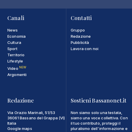
Canali
Contatti
News
Gruppo
Economia
Redazione
Cultura
Pubblicità
Sport
Lavora con noi
Territorio
Lifestyle
NEW
Video
Argomenti
Redazione
Sostieni Bassanonet.it
Via Orazio Marinali, 51/53
Non siamo solo una testata,
36061 Bassano del Grappa (VI)
siamo una voce collettiva. Con
Italia
il tuo contributo, proteggi il
Google maps
pluralismo dell'informazione e