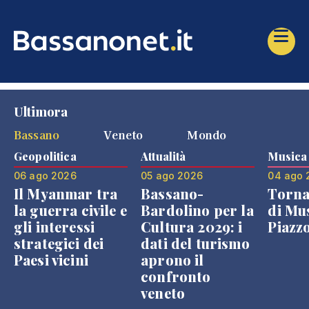
Ultimora
Bassano
Veneto
Mondo
Geopolitica
Attualità
Musica
06 ago 2026
05 ago 2026
04 ago 
Il Myanmar tra
Bassano-
Torna
la guerra civile e
Bardolino per la
di Mus
gli interessi
Cultura 2029: i
Piazz
strategici dei
dati del turismo
Paesi vicini
aprono il
confronto
veneto