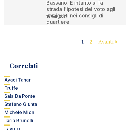
Bassano. E intanto si fa
strada l'ipotesi del voto agli
immigrati nei consigli di
18 feb 2011
quartiere
1
2
Avanti
Correlati
Ayaci Tahar
Truffe
Sala Da Ponte
Stefano Giunta
Michele Mion
Ilaria Brunelli
Lavoro