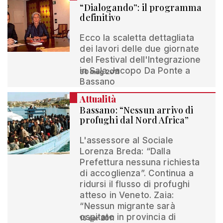
“Dialogando”: il programma
definitivo
Ecco la scaletta dettagliata
dei lavori delle due giornate
del Festival dell'Integrazione
in Sala Jacopo Da Ponte a
30 mag 2011
Bassano
Attualità
Bassano: “Nessun arrivo di
profughi dal Nord Africa”
L'assessore al Sociale
Lorenza Breda: “Dalla
Prefettura nessuna richiesta
di accoglienza”. Continua a
ridursi il flusso di profughi
atteso in Veneto. Zaia:
“Nessun migrante sarà
ospitato in provincia di
15 apr 2011