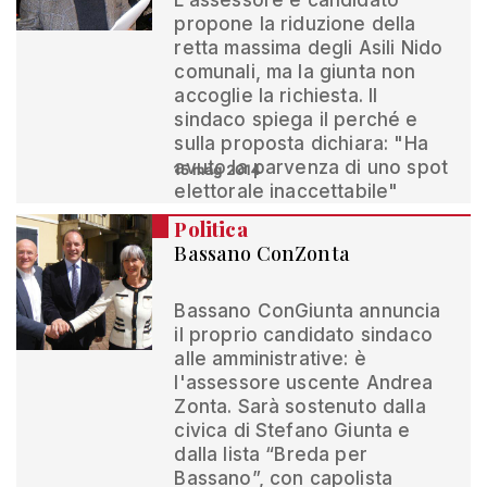
L'assessore e candidato
propone la riduzione della
retta massima degli Asili Nido
comunali, ma la giunta non
accoglie la richiesta. Il
sindaco spiega il perché e
sulla proposta dichiara: "Ha
avuto la parvenza di uno spot
15 mag 2014
elettorale inaccettabile"
Politica
Bassano ConZonta
Bassano ConGiunta annuncia
il proprio candidato sindaco
alle amministrative: è
l'assessore uscente Andrea
Zonta. Sarà sostenuto dalla
civica di Stefano Giunta e
dalla lista “Breda per
Bassano”, con capolista