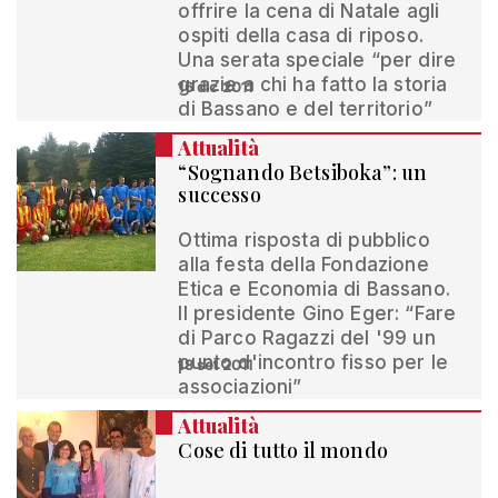
offrire la cena di Natale agli
ospiti della casa di riposo.
Una serata speciale “per dire
grazie a chi ha fatto la storia
16 dic 2011
di Bassano e del territorio”
Attualità
“Sognando Betsiboka”: un
successo
Ottima risposta di pubblico
alla festa della Fondazione
Etica e Economia di Bassano.
Il presidente Gino Eger: “Fare
di Parco Ragazzi del '99 un
punto d'incontro fisso per le
18 set 2011
associazioni”
Attualità
Cose di tutto il mondo