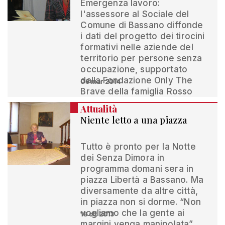
Emergenza lavoro:
l'assessore al Sociale del
Comune di Bassano diffonde
i dati del progetto dei tirocini
formativi nelle aziende del
territorio per persone senza
occupazione, supportato
dalla Fondazione Only The
06 mar 2014
Brave della famiglia Rosso
Attualità
Niente letto a una piazza
Tutto è pronto per la Notte
dei Senza Dimora in
programma domani sera in
piazza Libertà a Bassano. Ma
diversamente da altre città,
in piazza non si dorme. “Non
vogliamo che la gente ai
18 ott 2013
margini venga manipolata”