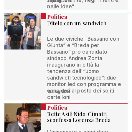
squadre unite, negli intenti e
23 mag 2014
nelle idee”
Politica
Ditelo con un sandwich
Le due civiche “Bassano con
Giunta” e “Breda per
Bassano” pro candidato
sindaco Andrea Zonta
inaugurano in città la
tendenza dell'“uomo
sandwich tecnologico”: due
monitor led con programma e
candidati al posto dei soliti
18 mag 2014
cartelloni
Politica
Rette Asili Nido: Cimatti
sconfessa Lorenza Breda