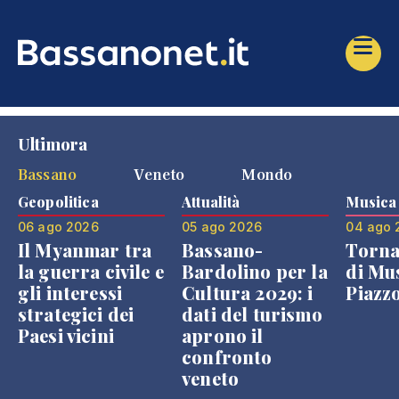
Ultimora
Bassano
Veneto
Mondo
Geopolitica
Attualità
Musica
06 ago 2026
05 ago 2026
04 ago 
Il Myanmar tra
Bassano-
Torna
la guerra civile e
Bardolino per la
di Mus
gli interessi
Cultura 2029: i
Piazz
strategici dei
dati del turismo
Paesi vicini
aprono il
confronto
veneto