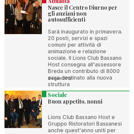
Attualità
Nasce il Centro Diurno per
gli anziani non
autosufficienti
Sarà inaugurato in primavera.
20 posti, servizi e spazi
comuni per attività di
animazione e relazione
sociale. Il Lions Club Bassano
Host consegna all'assessore
Breda un contributo di 8000
euro destinato alla nuova
24 gen 2012
struttura
Sociale
Buon appetito, nonni
Lions Club Bassano Host e
Gruppo Ristoratori Bassanesi
anche quest'anno uniti per