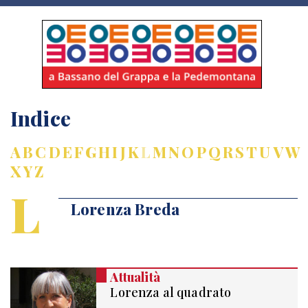
Indice
A
B
C
D
E
F
G
H
I
J
K
L
M
N
O
P
Q
R
S
T
U
V
W
X
Y
Z
L
Lorenza Breda
Attualità
Lorenza al quadrato