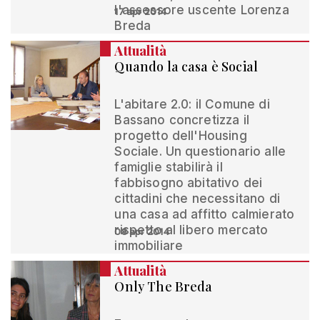
l'assessore uscente Lorenza
17 apr 2014
Breda
Attualità
Quando la casa è Social
L'abitare 2.0: il Comune di
Bassano concretizza il
progetto dell'Housing
Sociale. Un questionario alle
famiglie stabilirà il
fabbisogno abitativo dei
cittadini che necessitano di
una casa ad affitto calmierato
rispetto al libero mercato
08 apr 2014
immobiliare
Attualità
Only The Breda