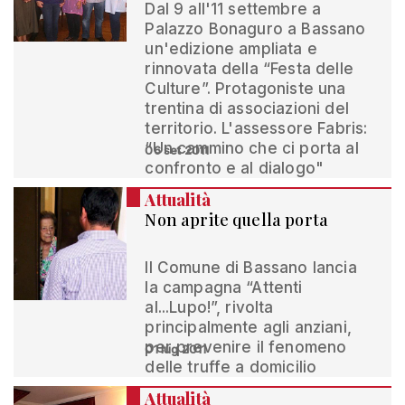
Dal 9 all'11 settembre a
Palazzo Bonaguro a Bassano
un'edizione ampliata e
rinnovata della “Festa delle
Culture”. Protagoniste una
trentina di associazioni del
territorio. L'assessore Fabris:
“Un cammino che ci porta al
06 set 2011
confronto e al dialogo"
Attualità
Non aprite quella porta
Il Comune di Bassano lancia
la campagna “Attenti
al...Lupo!”, rivolta
principalmente agli anziani,
per prevenire il fenomeno
01 lug 2011
delle truffe a domicilio
Attualità