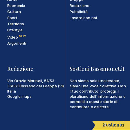
Economia
Redazione
Cultura
Pubblicità
Sport
Lavora con noi
Territorio
Lifestyle
NEW
Video
Argomenti
Redazione
Sostieni Bassanonet.it
Via Orazio Marinali, 51/53
Non siamo solo una testata,
36061 Bassano del Grappa (VI)
siamo una voce collettiva. Con
Italia
il tuo contributo, proteggi il
Google maps
pluralismo dell'informazione e
permetti a queste storie di
continuare a esistere.
Sostienici