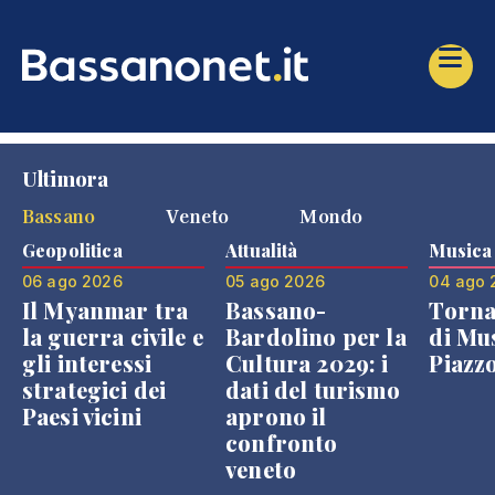
Ultimora
Bassano
Veneto
Mondo
Geopolitica
Attualità
Musica
06 ago 2026
05 ago 2026
04 ago 
Il Myanmar tra
Bassano-
Torna
la guerra civile e
Bardolino per la
di Mus
gli interessi
Cultura 2029: i
Piazz
strategici dei
dati del turismo
Paesi vicini
aprono il
confronto
veneto