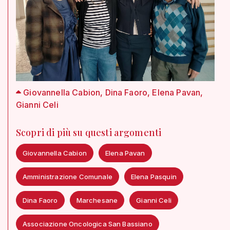
Giovannella Cabion, Dina Faoro, Elena Pavan,
Gianni Celi
Scopri di più su questi argomenti
Giovannella Cabion
Elena Pavan
Amministrazione Comunale
Elena Pasquin
Dina Faoro
Marchesane
Gianni Celi
Associazione Oncologica San Bassiano