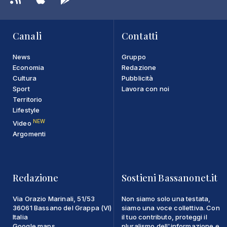
Canali
Contatti
News
Gruppo
Economia
Redazione
Cultura
Pubblicità
Sport
Lavora con noi
Territorio
Lifestyle
NEW
Video
Argomenti
Redazione
Sostieni Bassanonet.it
Via Orazio Marinali, 51/53
Non siamo solo una testata,
36061 Bassano del Grappa (VI)
siamo una voce collettiva. Con
Italia
il tuo contributo, proteggi il
Google maps
pluralismo dell'informazione e