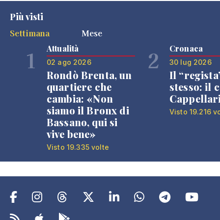
Più visti
Settimana
Mese
Attualità
Cronaca
1
2
02 ago 2026
30 lug 2026
Rondò Brenta, un
Il “regista
quartiere che
stesso: il 
cambia: «Non
Cappellar
siamo il Bronx di
Visto 19.216 v
Bassano, qui si
vive bene»
Visto 19.335 volte