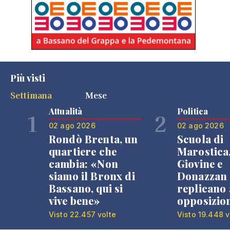
Più visti
Settimana
Mese
Attualità
Politica
1
2
02 ago 2026
02 ago 2026
Rondò Brenta, un
Scuola di
quartiere che
Marostica
cambia: «Non
Giovine e
siamo il Bronx di
Donazzan
Bassano, qui si
replicano 
vive bene»
opposizio
Visto 22.457 volte
Visto 19.448 v