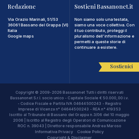
Redazione
Sostieni Bassanonet.it
Via Orazio Marinali, 51/53
Non siamo solo una testata,
36061 Bassano del Grappa (VI)
siamo una voce collettiva. Con
Italia
il tuo contributo, proteggi il
Google maps
pluralismo dell'informazione e
permetti a queste storie di
continuare a esistere.
Sostienici
Copyright © 2009-2026 Bassanonet Tutti i diritti riservati
Bassanonet S.r.l. socio unico - Capitale Sociale € 50.000,00 i.v.
- Codice Fiscale e Partita IVA 04644500243 - Registro
Imprese di Vicenza n° 04644500243 - REA n° 419353
Iscritto al Tribunale di Bassano del Grappa n.3/06 del 10 maggio
2006 | Iscritto al Registro degli Operatori di Comunicazione
ROC n. 39043 | Direttore responsabile Andrea Maroso
Informativa Privacy
Cookie Policy
Copyright & Disclaimer