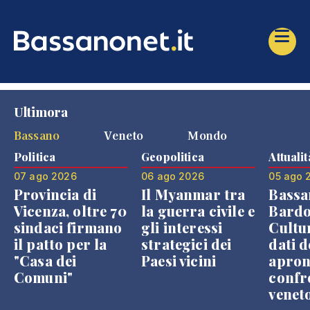
Ultimora
Bassano
Veneto
Mondo
Politica
Geopolitica
Attualit
07 ago 2026
06 ago 2026
05 ago 
Provincia di
Il Myanmar tra
Bassa
Vicenza, oltre 70
la guerra civile e
Bardo
sindaci firmano
gli interessi
Cultur
il patto per la
strategici dei
dati d
"Casa dei
Paesi vicini
apron
Comuni"
confr
venet