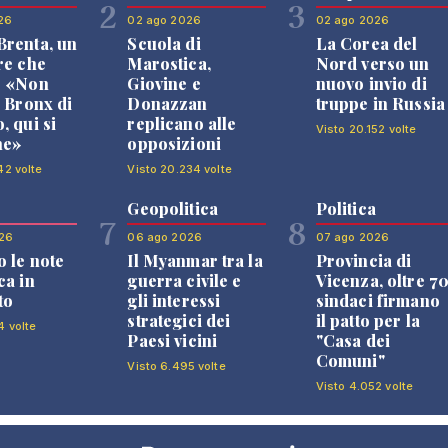
2
3
26
02 ago 2026
02 ago 2026
renta, un
Scuola di
La Corea del
re che
Marostica,
Nord verso un
: «Non
Giovine e
nuovo invio di
l Bronx di
Donazzan
truppe in Russia
, qui si
replicano alle
Visto 20.152 volte
ne»
opposizioni
42 volte
Visto 20.234 volte
Geopolitica
Politica
7
8
26
06 ago 2026
07 ago 2026
 le note
Il Myanmar tra la
Provincia di
ca in
guerra civile e
Vicenza, oltre 7
to
gli interessi
sindaci firmano
strategici dei
il patto per la
4 volte
Paesi vicini
"Casa dei
Comuni"
Visto 6.495 volte
Visto 4.052 volte