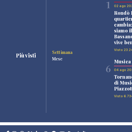
1
02 ago 20
Rondò B
quartie
cambia
siamo i
Bassano
vive be
Visto 23.2
Settimana
Più visti
Mese
Musica
6
04 ago 20
Tornano
di Musi
Piazzot
Visto 6.73