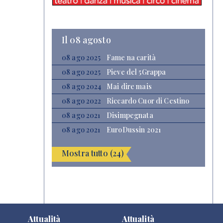
Il 08 agosto
08 ago 2025
Fame na carità
08 ago 2025
Pieve del 5Grappa
08 ago 2024
Mai dire mais
08 ago 2022
Riccardo Cuor di Cestino
08 ago 2021
Disimpegnata
08 ago 2021
EuroDussin 2021
Mostra tutto (24)
Attualità
Attualità