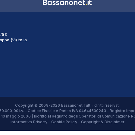
1/53
ppa (VI) Italia
Copyright © 2009-2026 Bassanonet Tutti i diritti riservati
 € 50.000,00 i.v. - Codice Fiscale e Partita IVA 04644500243 - Registro 
el 10 maggio 2006 | Iscritto al Registro degli Operatori di Comunicazion
Informativa Privacy
Cookie Policy
Copyright & Disclaimer