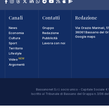
Canali
Contatti
Redazione
News
Gruppo
Via Orazio Marinali, 5
36061 Bassano del Gra
Economia
Redazione
Google maps
Cultura
Pubblicità
Sport
Lavora con noi
Territorio
Lifestyle
NEW
Video
Argomenti
Bassanonet S.r.l. socio unico - Capitale Sociale
Iscritto al Tribunale di Bassano del Grappa n.3/06 d