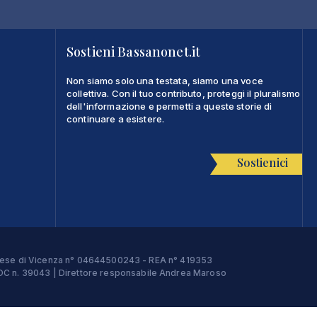
Sostieni Bassanonet.it
Non siamo solo una testata, siamo una voce
collettiva. Con il tuo contributo, proteggi il pluralismo
dell'informazione e permetti a queste storie di
continuare a esistere.
Sostienici
Imprese di Vicenza n° 04644500243 - REA n° 419353
e ROC n. 39043 | Direttore responsabile Andrea Maroso