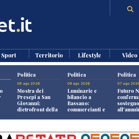
Sport
Territorio
Lifestyle
Video
Politica
Politica
Politica
08 ago 2026
08 ago 2026
07 ago 202
o
Mostra dei
Luminarie e
Futuro N
r
Presepi a San
bilancio a
conferma
Giovanni:
Bassano:
sostegn
dietrofront della
commercianti e
all'ammi
giunta e critiche
cittadini verso
Finco
dell'opposizione
una quota
volontaria