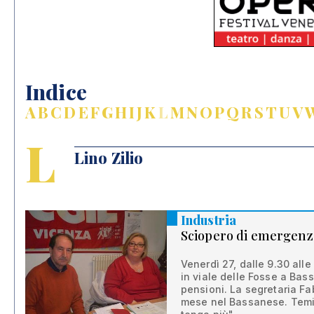
Indice
A
B
C
D
E
F
G
H
I
J
K
L
M
N
O
P
Q
R
S
T
U
V
L
Lino Zilio
Industria
Sciopero di emergenz
Venerdì 27, dalle 9.30 alle
in viale delle Fosse a Bas
pensioni. La segretaria Fab
mese nel Bassanese. Temi