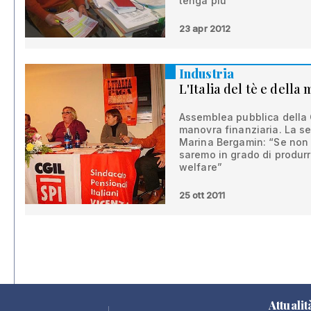
tenga più"
23 apr 2012
Industria
L'Italia del tè e della
Assemblea pubblica della 
manovra finanziaria. La se
Marina Bergamin: “Se non r
saremo in grado di produrre
welfare”
25 ott 2011
Attualit