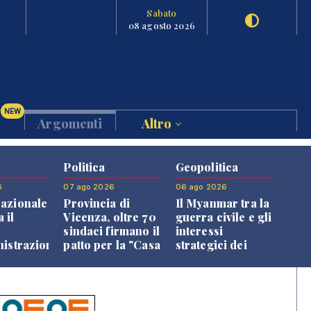
Sabato
08 agosto 2026
NEW
Argomenti
Altro
Politica
Geopolitica
6
07 ago 2026
06 ago 2026
azionale
Provincia di
Il Myanmar tra la
 il
Vicenza, oltre 70
guerra civile e gli
o
sindaci firmano il
interessi
nistrazione
patto per la "Casa
strategici dei
dei Comuni"
Paesi vicini