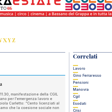
W
X
Y
Z
Correlati
Lavoro
Gino Ferraresso
Pensioni
a
Manovra
 11.30, manifestazione della CGIL
Cgil
sano per l'emergenza lavoro e
iola Carletto: “Cento licenziati al
Esodati
amo che la coesione sociale non
Crisi