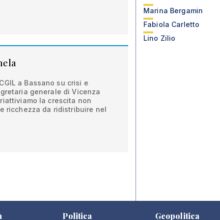
Marina Bergamin
Fabiola Carletto
Lino Zilio
 mela
CGIL a Bassano su crisi e
gretaria generale di Vicenza
iattiviamo la crescita non
 ricchezza da ridistribuire nel
à
Politica
Geopolitica