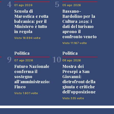
4
5
01 ago 2026
05 ago 2026
Scuola di
Bassano-
Marostica e rotta
Bardolino per la
balcanica: per il
Cultura 2029: i
Ministero è tutto
dati del turismo
in regola
aprono il
confronto veneto
Visto 18.894 volte
Visto 11.167 volte
Politica
Politica
9
10
07 ago 2026
08 ago 2026
Futuro Nazionale
Mostra dei
0
conferma il
Presepi a San
sostegno
Giovanni:
all'amministrazione
dietrofront della
Finco
giunta e critiche
dell'opposizione
Visto 1.601 volte
Visto 335 volte