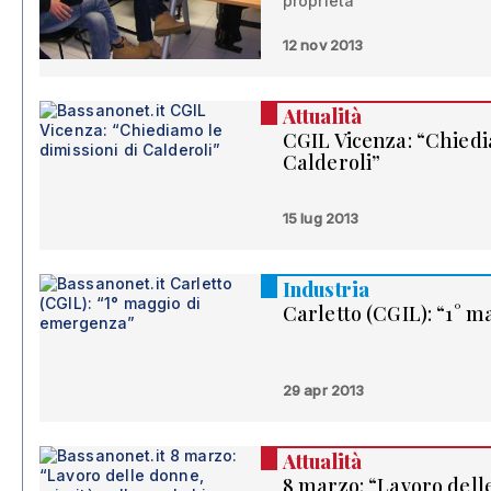
proprietà”
12 nov 2013
Attualità
CGIL Vicenza: “Chiedi
Calderoli”
15 lug 2013
Industria
Carletto (CGIL): “1° 
29 apr 2013
Attualità
8 marzo: “Lavoro delle