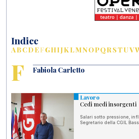
Indice
A
B
C
D
E
F
G
H
I
J
K
L
M
N
O
P
Q
R
S
T
U
V
F
Fabiola Carletto
Lavoro
Cedi medi insorgenti
Salari sotto pressione, inf
Segretario della CGIL Bas