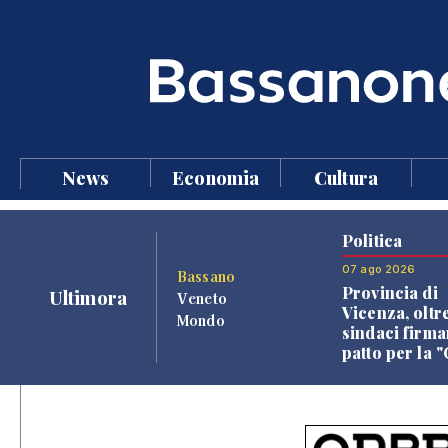
News
Economia
Cultura
Politica
07 ago 2026
Bassano
Provincia di
Ultimora
Veneto
Vicenza, oltr
Mondo
sindaci firma
patto per la 
dei Comuni"