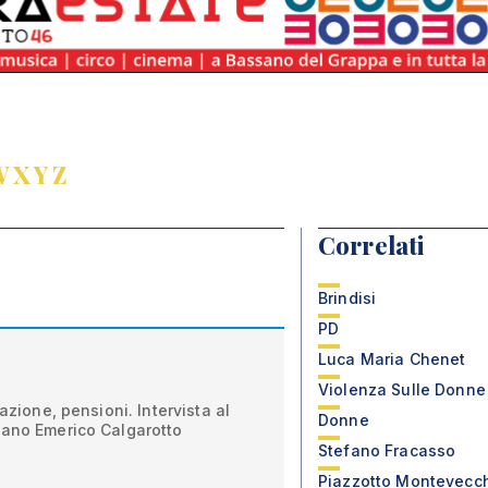
W
X
Y
Z
Correlati
Brindisi
PD
Luca Maria Chenet
Violenza Sulle Donne
lazione, pensioni. Intervista al
Donne
sano Emerico Calgarotto
Stefano Fracasso
Piazzotto Montevecc