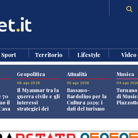
Sport
Territorio
Lifestyle
Video
Geopolitica
Attualità
Musica
06 ago 2026
05 ago 2026
04 ago 202
Il Myanmar tra la
Bassano-
Tornano 
e 70
guerra civile e gli
Bardolino per la
di Music
no il
interessi
Cultura 2029: i
Piazzott
"Casa
strategici dei
dati del turismo
Paesi vicini
aprono il
confronto veneto