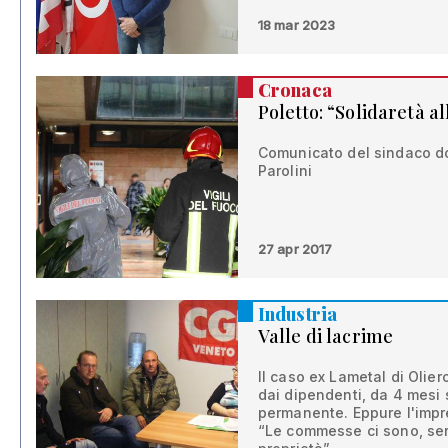
18 mar 2023
Cronaca
Poletto: “Solidaretà a
Comunicato del sindaco dop
Parolini
27 apr 2017
Industria
Valle di lacrime
Il caso ex Lametal di Olier
dai dipendenti, da 4 mesi 
permanente. Eppure l'impre
“Le commesse ci sono, ser