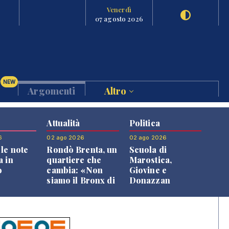
Venerdì
07 agosto 2026
NEW
Argomenti
Altro
Attualità
Politica
6
02 ago 2026
02 ago 2026
le note
Rondò Brenta, un
Scuola di
a in
quartiere che
Marostica,
o
cambia: «Non
Giovine e
siamo il Bronx di
Donazzan
Bassano, qui si
replicano alle
vive bene»
opposizioni