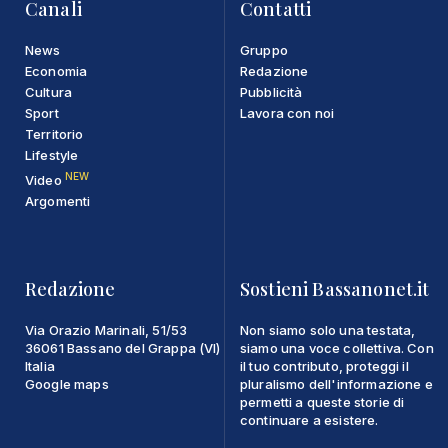
Canali
Contatti
News
Gruppo
Economia
Redazione
Cultura
Pubblicità
Sport
Lavora con noi
Territorio
Lifestyle
NEW
Video
Argomenti
Redazione
Sostieni Bassanonet.it
Via Orazio Marinali, 51/53
Non siamo solo una testata,
36061 Bassano del Grappa (VI)
siamo una voce collettiva. Con
Italia
il tuo contributo, proteggi il
Google maps
pluralismo dell'informazione e
permetti a queste storie di
continuare a esistere.