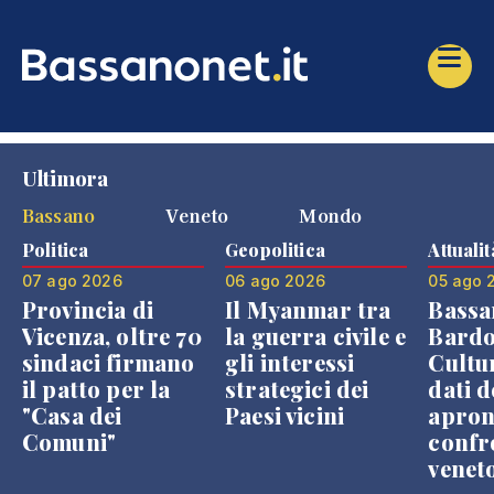
Ultimora
Bassano
Veneto
Mondo
Politica
Geopolitica
Attualit
07 ago 2026
06 ago 2026
05 ago 
Provincia di
Il Myanmar tra
Bassa
Vicenza, oltre 70
la guerra civile e
Bardo
sindaci firmano
gli interessi
Cultur
il patto per la
strategici dei
dati d
"Casa dei
Paesi vicini
apron
Comuni"
confr
venet