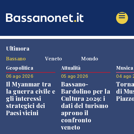
Ultimora
Bassano
Veneto
Mondo
Geopolitica
Attualità
Musica
06 ago 2026
05 ago 2026
04 ago 
Il Myanmar tra
Bassano-
Torna
la guerra civile e
Bardolino per la
di Mus
gli interessi
Cultura 2029: i
Piazz
strategici dei
dati del turismo
Paesi vicini
aprono il
confronto
veneto