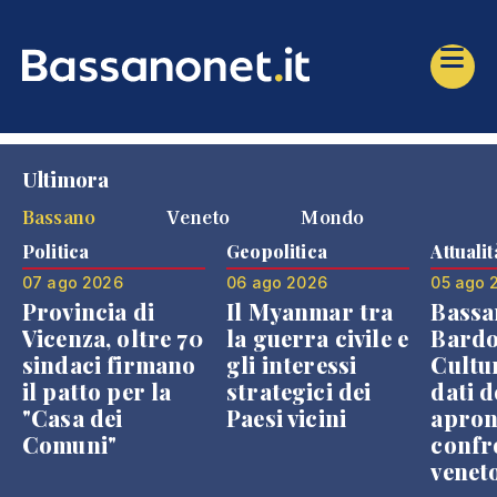
Ultimora
Bassano
Veneto
Mondo
Politica
Geopolitica
Attualit
07 ago 2026
06 ago 2026
05 ago 
Provincia di
Il Myanmar tra
Bassa
Vicenza, oltre 70
la guerra civile e
Bardo
sindaci firmano
gli interessi
Cultur
il patto per la
strategici dei
dati d
"Casa dei
Paesi vicini
apron
Comuni"
confr
venet