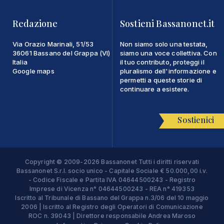
Redazione
Sostieni Bassanonet.it
Via Orazio Marinali, 51/53
Non siamo solo una testata,
36061 Bassano del Grappa (VI)
siamo una voce collettiva. Con
Italia
il tuo contributo, proteggi il
Google maps
pluralismo dell'informazione e
permetti a queste storie di
continuare a esistere.
Sostienici
Copyright © 2009-2026 Bassanonet Tutti i diritti riservati
Bassanonet S.r.l. socio unico - Capitale Sociale € 50.000,00 i.v.
- Codice Fiscale e Partita IVA 04644500243 - Registro
Imprese di Vicenza n° 04644500243 - REA n° 419353
Iscritto al Tribunale di Bassano del Grappa n.3/06 del 10 maggio
2006 | Iscritto al Registro degli Operatori di Comunicazione
ROC n. 39043 | Direttore responsabile Andrea Maroso