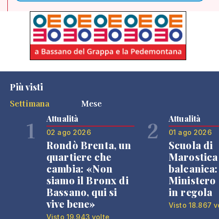
Più visti
Settimana
Mese
Attualità
Attualità
1
2
02 ago 2026
01 ago 2026
Rondò Brenta, un
Scuola di
quartiere che
Marostica 
cambia: «Non
balcanica: 
siamo il Bronx di
Ministero 
Bassano, qui si
in regola
vive bene»
Visto 18.867 v
Visto 19.943 volte