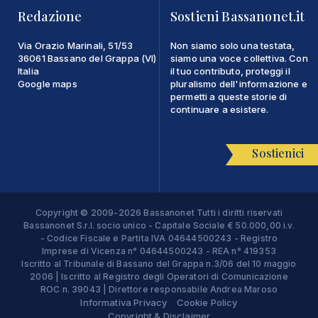
Redazione
Sostieni Bassanonet.it
Via Orazio Marinali, 51/53
Non siamo solo una testata,
36061 Bassano del Grappa (VI)
siamo una voce collettiva. Con
Italia
il tuo contributo, proteggi il
Google maps
pluralismo dell'informazione e
permetti a queste storie di
continuare a esistere.
Sostienici
Copyright © 2009-2026 Bassanonet Tutti i diritti riservati
Bassanonet S.r.l. socio unico - Capitale Sociale € 50.000,00 i.v.
- Codice Fiscale e Partita IVA 04644500243 - Registro
Imprese di Vicenza n° 04644500243 - REA n° 419353
Iscritto al Tribunale di Bassano del Grappa n.3/06 del 10 maggio
2006 | Iscritto al Registro degli Operatori di Comunicazione
ROC n. 39043 | Direttore responsabile Andrea Maroso
Informativa Privacy
Cookie Policy
Copyright & Disclaimer