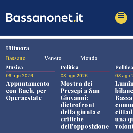
Ultimora
Bassano
Veneto
Mondo
Musica
Politica
Politic
08 ago 2026
08 ago 2026
08 ago 
Appuntamento
Mostra dei
Lumin
con Bach, per
Presepi a San
bilanc
Operaestate
Giovanni:
Bassa
dietrofront
comme
della giunta e
cittad
critiche
una q
dell'opposizione
volon