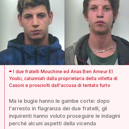
I due fratelli Mouchine ed Anas Ben Ameur El
Youbi, calunniati dalla proprietaria della villetta di
Casoni e prosciolti dall'accusa di tentato furto
Ma le bugie hanno le gambe corte: dopo
l'arresto in flagranza dei due fratelli, gli
inquirenti hanno voluto proseguire le indagini
perché alcuni aspetti della vicenda