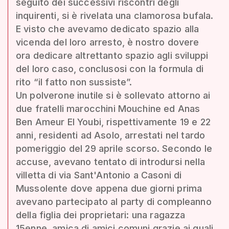
seguito dei successivi riscontri degli
inquirenti, si è rivelata una clamorosa bufala.
E visto che avevamo dedicato spazio alla
vicenda del loro arresto, è nostro dovere
ora dedicare altrettanto spazio agli sviluppi
del loro caso, conclusosi con la formula di
rito “il fatto non sussiste”.
Un polverone inutile si è sollevato attorno ai
due fratelli marocchini Mouchine ed Anas
Ben Ameur El Youbi, rispettivamente 19 e 22
anni, residenti ad Asolo, arrestati nel tardo
pomeriggio del 29 aprile scorso. Secondo le
accuse, avevano tentato di introdursi nella
villetta di via Sant'Antonio a Casoni di
Mussolente dove appena due giorni prima
avevano partecipato al party di compleanno
della figlia dei proprietari: una ragazza
15enne, amica di amici comuni grazie ai quali