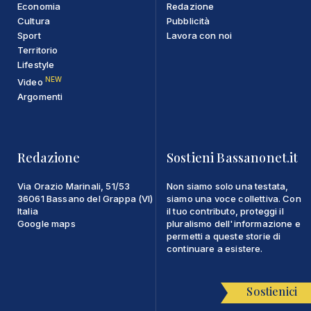
Economia
Redazione
Cultura
Pubblicità
Sport
Lavora con noi
Territorio
Lifestyle
NEW
Video
Argomenti
Redazione
Sostieni Bassanonet.it
Via Orazio Marinali, 51/53
Non siamo solo una testata,
36061 Bassano del Grappa (VI)
siamo una voce collettiva. Con
Italia
il tuo contributo, proteggi il
Google maps
pluralismo dell'informazione e
permetti a queste storie di
continuare a esistere.
Sostienici